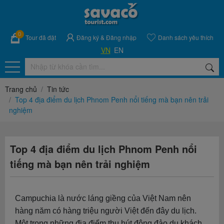
0
Tour đã đặt
Đăng ký
&
Đăng nhập
Danh sách yêu thích
VN
EN
Trang chủ
Tin tức
Top 4 địa điểm du lịch Phnom Penh nổi tiếng mà bạn nên trải
nghiệm
Top 4 địa điểm du lịch Phnom Penh nổi
tiếng mà bạn nên trải nghiệm
Campuchia là nước láng giềng của Việt Nam nên
hàng năm có hàng triệu người Việt đến đây du lịch.
Một trong những địa điểm thu hút đông đảo du khách