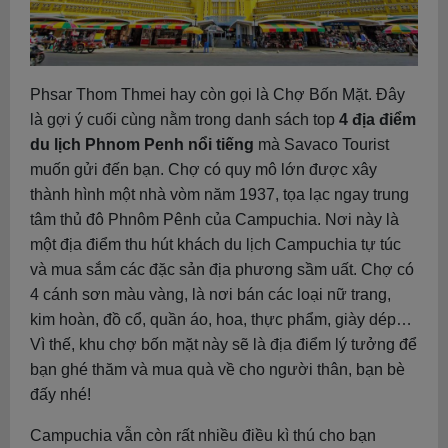
Phsar Thom Thmei hay còn gọi là Chợ Bốn Mặt. Đây
là gợi ý cuối cùng nằm trong danh sách top
4 địa điểm
du lịch Phnom Penh nổi tiếng
mà Savaco Tourist
muốn gửi đến bạn. Chợ có quy mô lớn được xây
thành hình một nhà vòm năm 1937, tọa lạc ngay trung
tâm thủ đô Phnôm Pênh của Campuchia. Nơi này là
một địa điểm thu hút khách du lịch Campuchia tự túc
và mua sắm các đặc sản địa phương sầm uất. Chợ có
4 cánh sơn màu vàng, là nơi bán các loại nữ trang,
kim hoàn, đồ cổ, quần áo, hoa, thực phẩm, giày dép…
Vì thế, khu chợ bốn mặt này sẽ là địa điểm lý tưởng để
bạn ghé thăm và mua quà về cho người thân, bạn bè
đấy nhé!
Campuchia vẫn còn rất nhiều điều kì thú cho bạn