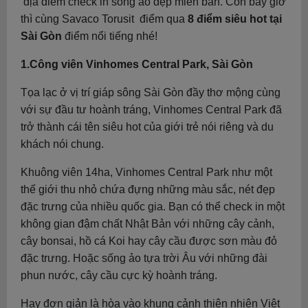
địa điểm check in sống ảo đẹp miễn bàn. Còn bây giờ
thì cùng Savaco Torusit điểm qua
8 điểm siêu hot tại
Sài Gòn
điểm nổi tiếng nhé!
1.Công viên Vinhomes Central Park, Sài Gòn
Tọa lạc ở vị trí giáp sông Sài Gòn đầy thơ mộng cùng
với sự đầu tư hoành tráng, Vinhomes Central Park đã
trở thành cái tên siêu hot của giới trẻ nói riêng và du
khách nói chung.
Khuông viên 14ha, Vinhomes Central Park như một
thế giới thu nhỏ chứa đựng những màu sắc, nét đẹp
đặc trưng của nhiều quốc gia. Bạn có thể check in một
không gian đậm chất Nhật Bản với những cây cảnh,
cây bonsai, hồ cá Koi hay cây cầu được sơn màu đỏ
đặc trưng. Hoặc sống ảo tựa trời Âu với những đài
phun nước, cây cầu cực kỳ hoành tráng.
Hay đơn giản là hòa vào khung cảnh thiên nhiên Việt