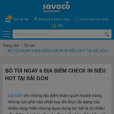
0
Tour đã đặt
Đăng ký
&
Đăng nhập
Danh sách yêu thích
VN
EN
Trang chủ
Tin tức
BỎ TÚI NGAY 8 ĐỊA ĐIỂM CHECK IN SIÊU HOT TẠI SÀI GÒN
BỎ TÚI NGAY 8 ĐỊA ĐIỂM CHECK IN SIÊU
HOT TẠI SÀI GÒN
Sài Gòn
với những địa điểm tham quan hoành tráng,
những con phố náo nhiệt hay ẩm thực đa dạng của
nhiều vùng miền nhưng quan trọng hơ hết là có nhiều