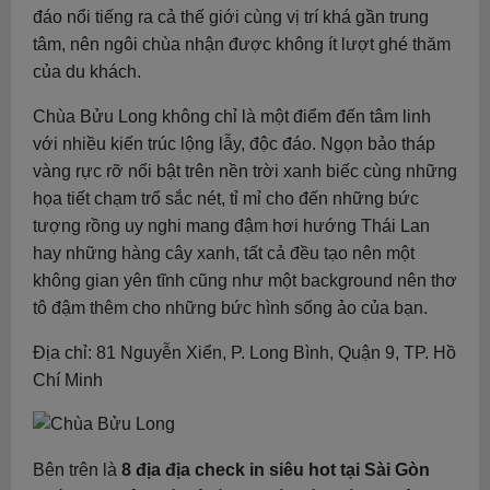
đáo nổi tiếng ra cả thế giới cùng vị trí khá gần trung
tâm, nên ngôi chùa nhận được không ít lượt ghé thăm
của du khách.
Chùa Bửu Long không chỉ là một điểm đến tâm linh
với nhiều kiến trúc lộng lẫy, độc đáo. Ngọn bảo tháp
vàng rực rỡ nổi bật trên nền trời xanh biếc cùng những
họa tiết chạm trổ sắc nét, tỉ mỉ cho đến những bức
tượng rồng uy nghi mang đậm hơi hướng Thái Lan
hay những hàng cây xanh, tất cả đều tạo nên một
không gian yên tĩnh cũng như một background nên thơ
tô đậm thêm cho những bức hình sống ảo của bạn.
Địa chỉ: 81 Nguyễn Xiển, P. Long Bình, Quận 9, TP. Hồ
Chí Minh
Bên trên là
8 địa địa check in siêu hot tại Sài Gòn