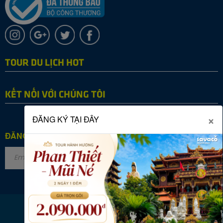
TOUR DU LỊCH HOT
KẾT NỐI VỚI CHÚNG TÔI
×
ĐĂNG KÝ TẠI ĐÂY
ĐĂNG KÝ NHẬN TIN
Copyright © 2022 SAVACO TOURIST. All rights reserved.
Online: 30
|
Tháng: 27037
|
Tổng: 2867670