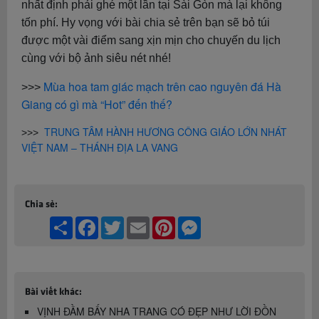
nhất định phải ghé một lần tại Sài Gòn mà lại không
tốn phí. Hy vọng với bài chia sẻ trên bạn sẽ bỏ túi
được một vài điểm sang xịn mịn cho chuyến du lịch
cùng với bộ ảnh siêu nét nhé!
Mùa hoa tam giác mạch trên cao nguyên đá Hà
>>>
Giang có gì mà “Hot” đến thế?
TRUNG TÂM HÀNH HƯƠNG CÔNG GIÁO LỚN NHÁT
>>>
VIỆT NAM – THÁNH ĐỊA LA VANG
Chia sẻ:
Share
Facebook
Twitter
Email
Pinterest
Messenger
Bài viết khác:
VỊNH ĐẦM BẤY NHA TRANG CÓ ĐẸP NHƯ LỜI ĐỒN