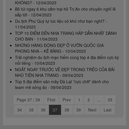
KHÔNG? - 12/04/2023
Bỏ túi ngay 6 khu cắm trại hồ Trị An cho chuyến nghỉ lễ
sắp tới - 12/04/2023
Du lịch Phú Quý tự túc liệu có khó như bạn nghĩ? -
11/04/2023
TOP 10 ĐIỂM ĐẾN NHA TRANG HẤP DẪN NHẤT DÀNH
CHO BẠN - 11/04/2023
NHỮNG HANG ĐỘNG ĐẸP Ở VƯỜN QUỐC GIA
PHONG NHA – KẺ BÀNG - 10/04/2023
Trải nghiệm du lịch mạo hiểm cùng top 4 địa điểm cực kỳ
nổi tiếng - 10/04/2023
NGẤT NGAY TRƯỚC VẺ ĐẸP TRONG TRẺO CỦA BÃI
NHŨ TIÊN NHA TRANG - 09/04/2023
Top 5 địa điểm săn mây Đà Lạt "cực chill" dành cho
team mê sống ảo - 09/04/2023
Page 37 / 39
First
Prev
1
2
...
33
34
35
36
37
38
39
Next
Last