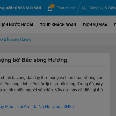
0
ng đài : 0983 810 544
Tour đã đặt
Đăng ký
&
Đăn
LỊCH NƯỚC NGOÀI
TOUR KHÁCH ĐOÀN
DỊCH VỤ VISA
 bờ Bắc sông Hương
 mộng bờ Bắc sông Hương
 chính là vùng đất đầy thơ mộng và hiền hoà. Không chỉ
hiều công trình kiến trúc lịch sử nổi tiếng. Trong đó,
cây
ược rất nhiều người săn đón. Vậy nơi này có điều gì thú
ảy Mẫu - Hội An - Bà Nà Núi Chúa 3N2D