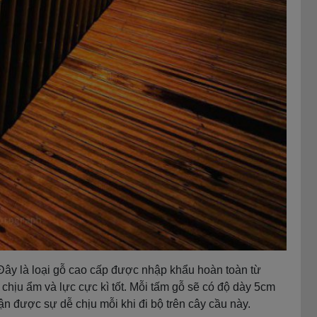
. Đây là loại gỗ cao cấp được nhập khẩu hoàn toàn từ
hịu ẩm và lực cực kì tốt. Mỗi tấm gỗ sẽ có độ dày 5cm
 được sự dễ chịu mỗi khi đi bộ trên cây cầu này.