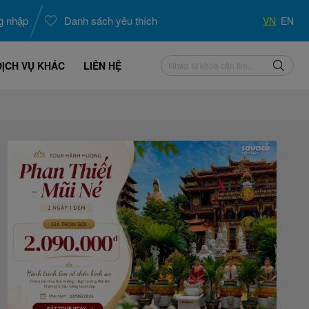
g nhập
Danh sách yêu thích
VN
EN
DỊCH VỤ KHÁC
LIÊN HỆ