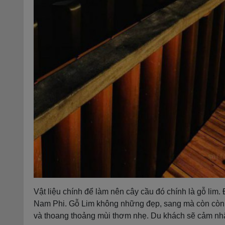
Vật liệu chính để làm nên cây cầu đó chính là gỗ lim
Nam Phi. Gỗ Lim không những đẹp, sang mà còn còn c
và thoang thoảng mùi thơm nhẹ. Du khách sẽ cảm nhận