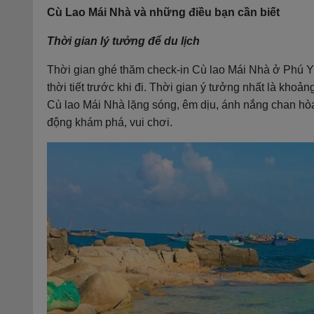
Cù Lao Mái Nhà và những điều bạn cần biết
Thời gian lý tưởng để du lịch
Thời gian ghé thăm check-in Cù lao Mái Nhà ở Phú Yê
thời tiết trước khi đi. Thời gian ý tưởng nhất là khoản
Cù lao Mái Nhà lặng sóng, êm dịu, ánh nắng chan hòa, t
động khám phá, vui chơi.