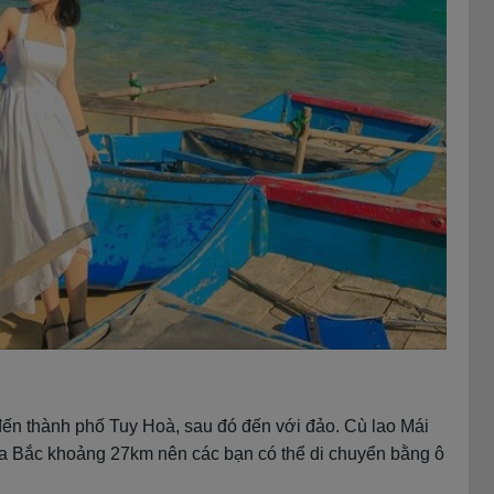
ến thành phố Tuy Hoà, sau đó đến với đảo. Cù lao Mái
ía Bắc khoảng 27km nên các bạn có thể di chuyển bằng ô