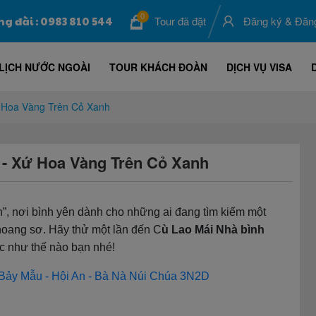
0
ng đài : 0983 810 544
Tour đã đặt
Đăng ký
&
Đăn
LỊCH NƯỚC NGOÀI
TOUR KHÁCH ĐOÀN
DỊCH VỤ VISA
ứ Hoa Vàng Trên Cỏ Xanh
 - Xứ Hoa Vàng Trên Cỏ Xanh
, nơi bình yên dành cho những ai đang tìm kiếm một
hoang sơ. Hãy thử một lần đến C
ù Lao Mái Nhà bình
c như thế nào bạn nhé!
Bảy Mẫu - Hội An - Bà Nà Núi Chúa 3N2D