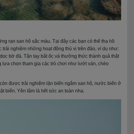
hững rạn san hô sắc màu. Tại đây các bạn có thể tha hồ
 trải nghiệm những hoạt động thú vị trên đảo, ví dụ như:
ọc bờ đá. Tận tay bắt ốc và thưởng thức thành quả thật
g lựa chọn tham gia các trò chơi như lướt ván, chèo
 còn được trải nghiệm lặn biển ngắm san hô, nước biển ở
t biển. Yên tâm là hết sức an toàn nha.