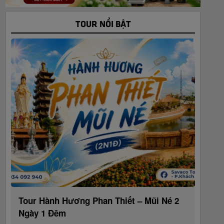
TOUR NỔI BẬT
Tour Hành Hương Phan Thiết – Mũi Né 2
Ngày 1 Đêm