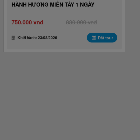
HÀNH HƯƠNG MIỀN TÂY 1 NGÀY
830.000 vnđ
750.000 vnđ
Khởi hành: 23/08/2026
Đặt tour