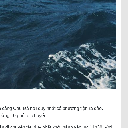
n cảng Cầu Đá nơi duy nhất có phương tiện ra đảo.
ảng 10 phút di chuyển.
cần đi chuyến tàu duy nhất khởi hành vào lúc 11h30. Với