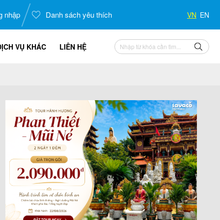
g nhập
Danh sách yêu thích
VN
EN
DỊCH VỤ KHÁC
LIÊN HỆ