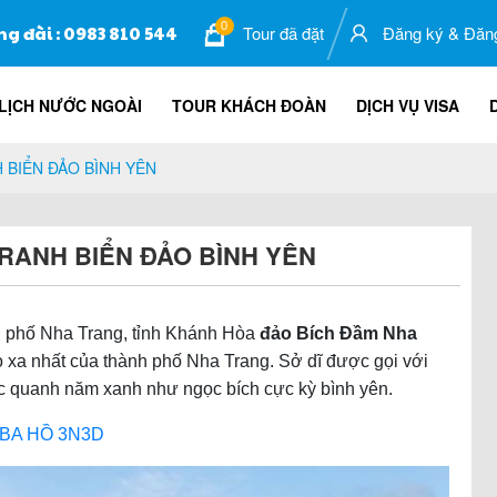
0
ng đài : 0983 810 544
Tour đã đặt
Đăng ký
&
Đăn
LỊCH NƯỚC NGOÀI
TOUR KHÁCH ĐOÀN
DỊCH VỤ VISA
 BIỂN ĐẢO BÌNH YÊN
RANH BIỂN ĐẢO BÌNH YÊN
h phố Nha Trang, tỉnh Khánh Hòa
đảo Bích Đầm Nha
o xa nhất của thành phố Nha Trang. Sở dĩ được gọi với
c quanh năm xanh như ngọc bích cực kỳ bình yên.
 BA HỒ 3N3D