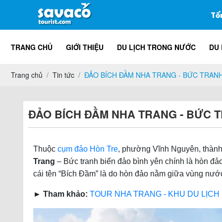
Tổ
TRANG CHỦ
GIỚI THIỆU
DU LỊCH TRONG NƯỚC
DU 
Trang chủ
Tin tức
ĐẢO BÍCH ĐẦM NHA TRANG - BỨC TRANH
ĐẢO BÍCH ĐẦM NHA TRANG - BỨC T
Thuộc
cụm đảo Hòn Tre
, phường Vĩnh Nguyên, thàn
Trang
– Bức tranh biển đảo bình yên chính là hòn đả
cái tên “Bích Đầm” là do hòn đảo nằm giữa vùng nướ
► Tham khảo:
TOUR NHA TRANG - KHU DU LỊCH