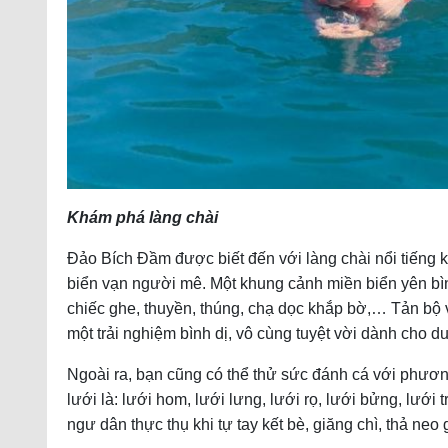
Khám phá làng chài
Đảo Bích Đầm được biết đến với làng chài nổi tiếng 
biển vạn người mê. Một khung cảnh miền biển yên bì
chiếc ghe, thuyền, thúng, chạ dọc khắp bờ,… Tản bộ
một trải nghiệm bình dị, vô cùng tuyệt vời dành cho d
Ngoài ra, bạn cũng có thể thử sức đánh cá với phươn
lưới là: lưới hom, lưới lưng, lưới rọ, lưới bửng, lưới 
ngư dân thực thụ khi tự tay kết bè, giăng chì, thả neo