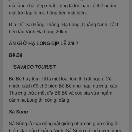
mà làng chài đẹp nhất, cũng là lúc bạn có thể ngắm
mặt trời lấp ló rực hồng trên mặt biển.
Địa chỉ: Xã Hùng Thắng, Hạ Long, Quảng Ninh, cách
bến tàu Vịnh Hạ Long 20km.
ĂN GÌ Ở HẠ LONG DỊP LỄ 2/9 ?
Bề Bề
Bề Bề hay tôm Tít là một loại tôm thịt rất ngon. Có
nhiều cách để chế biến Bề Bề như hấp, nướng, xào.
Thưởng thức một dĩa Bề Bề và cốc bia vừa ngắm
cảnh hạ Long thì còn gì bằng.
Sá Sùng
Sá Sùng là loại động vật giống như con giun sống ở
biển, đặc sản Quảng Ninh. Sá Sùng có thể được phơi