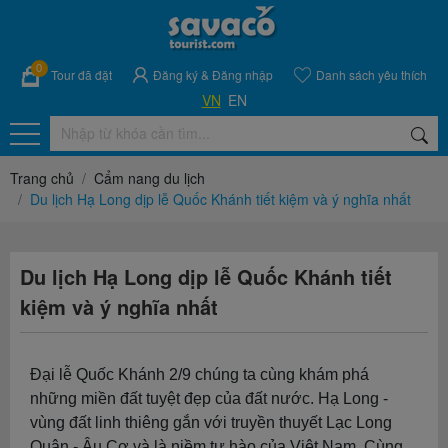
0
Tour đã đặt
Đăng ký
&
Đăng nhập
Danh sách yêu thích
VN
EN
Trang chủ
Cẩm nang du lịch
Du lịch Hạ Long dịp lễ Quốc Khánh tiết kiệm và ý nghĩa nhất
Du lịch Hạ Long dịp lễ Quốc Khánh tiết
kiệm và ý nghĩa nhất
Đại lễ Quốc Khánh 2/9 chúng ta cùng khám phá
những miền đất tuyệt đẹp của đất nước. Hạ Long -
vùng đất linh thiêng gắn với truyền thuyết Lạc Long
Quân - Âu Cơ và là niềm tự hào của Việt Nam. Cùng