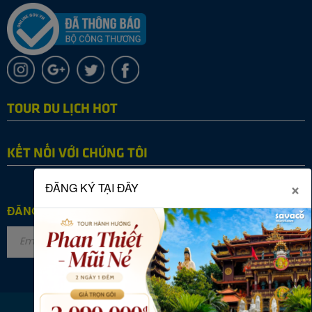
TOUR DU LỊCH HOT
KẾT NỐI VỚI CHÚNG TÔI
×
ĐĂNG KÝ TẠI ĐÂY
ĐĂNG KÝ NHẬN TIN
Copyright © 2022 SAVACO TOURIST. All rights reserved.