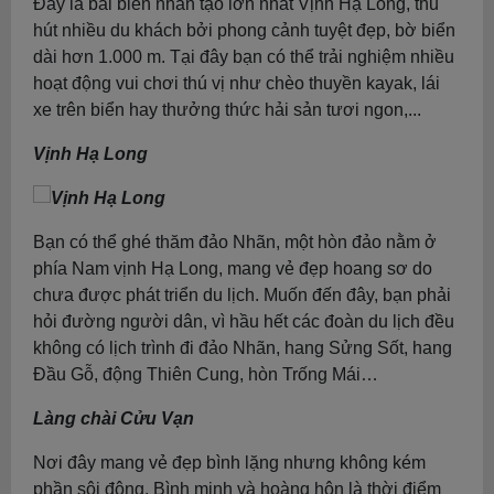
Đây là bãi biển nhân tạo lớn nhất Vịnh Hạ Long, thu
hút nhiều du khách bởi phong cảnh tuyệt đẹp, bờ biển
dài hơn 1.000 m. Tại đây bạn có thể trải nghiệm nhiều
hoạt động vui chơi thú vị như chèo thuyền kayak, lái
xe trên biển hay thưởng thức hải sản tươi ngon,...
Vịnh Hạ Long
Bạn có thể ghé thăm đảo Nhãn, một hòn đảo nằm ở
phía Nam vịnh Hạ Long, mang vẻ đẹp hoang sơ do
chưa được phát triển du lịch. Muốn đến đây, bạn phải
hỏi đường người dân, vì hầu hết các đoàn du lịch đều
không có lịch trình đi đảo Nhãn, hang Sửng Sốt, hang
Đầu Gỗ, động Thiên Cung, hòn Trống Mái…
Làng chài Cửu Vạn
Nơi đây mang vẻ đẹp bình lặng nhưng không kém
phần sôi động. Bình minh và hoàng hôn là thời điểm