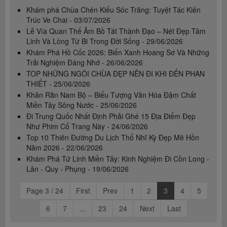
Khám phá Chùa Chén Kiểu Sóc Trăng: Tuyệt Tác Kiến
Trúc Ve Chai - 03/07/2026
Lễ Vía Quan Thế Âm Bồ Tát Thành Đạo – Nét Đẹp Tâm
Linh Và Lòng Từ Bi Trong Đời Sống - 29/06/2026
Khám Phá Hồ Cốc 2026: Biển Xanh Hoang Sơ Và Những
Trải Nghiệm Đáng Nhớ - 26/06/2026
TOP NHỮNG NGÔI CHÙA ĐẸP NÊN ĐI KHI ĐẾN PHAN
THIẾT - 25/06/2026
Khăn Rằn Nam Bộ – Biểu Tượng Văn Hóa Đậm Chất
Miền Tây Sông Nước - 25/06/2026
Đi Trung Quốc Nhất Định Phải Ghé 15 Địa Điểm Đẹp
Như Phim Cổ Trang Này - 24/06/2026
Top 10 Thiên Đường Du Lịch Thổ Nhĩ Kỳ Đẹp Mê Hồn
Năm 2026 - 22/06/2026
Khám Phá Tứ Linh Miền Tây: Kinh Nghiệm Đi Cồn Long -
Lân - Quy - Phụng - 19/06/2026
Page 3 / 24
First
Prev
1
2
3
4
5
6
7
...
23
24
Next
Last