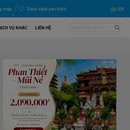
g nhập
Danh sách yêu thích
VN
EN
DỊCH VỤ KHÁC
LIÊN HỆ