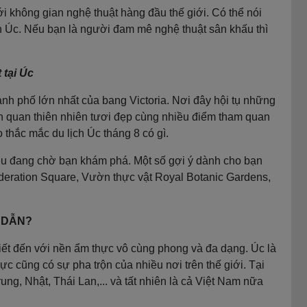
ới không gian nghệ thuật hàng đầu thế giới. Có thể nói
ến Úc. Nếu bạn là người đam mê nghệ thuật sân khấu thì
tại Úc
nh phố lớn nhất của bang Victoria. Nơi đây hội tụ những
nh quan thiên nhiên tươi đẹp cùng nhiều điểm tham quan
 thắc mắc du lịch Úc tháng 8 có gì.
iều đang chờ bạn khám phá. Một số gợi ý dành cho bạn
deration Square, Vườn thực vật Royal Botanic Gardens,
P DẪN?
ết đến với nền ẩm thực vô cùng phong và đa dạng. Úc là
ực cũng có sự pha trộn của nhiều nơi trên thế giới. Tại
ung, Nhật, Thái Lan,... và tất nhiên là cả Việt Nam nữa