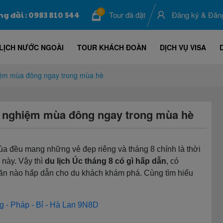
0
ng đài : 0983 810 544
Tour đã đặt
Đăng ký
&
Đăn
LỊCH NƯỚC NGOÀI
TOUR KHÁCH ĐOÀN
DỊCH VỤ VISA
hiệm mùa đông ngay trong mùa hè
ải nghiệm mùa đông ngay trong mùa hè
mùa đều mang những vẻ đẹp riêng và tháng 8 chính là thời
 này. Vậy thì
du lịch Úc tháng 8 có gì hấp dẫn
, có
 ăn nào hấp dẫn cho du khách khám phá. Cùng tìm hiểu
 - Pháp - Bỉ - Hà Lan 9N8D