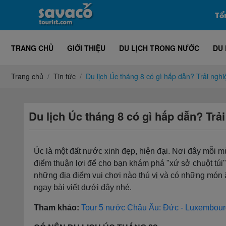
Tổ
TRANG CHỦ
GIỚI THIỆU
DU LỊCH TRONG NƯỚC
DU 
Trang chủ
Tin tức
Du lịch Úc tháng 8 có gì hấp dẫn? Trải ng
Du lịch Úc tháng 8 có gì hấp dẫn? Tr
Úc là một đất nước xinh đẹp, hiện đại. Nơi đây mỗi 
điểm thuận lợi để cho bạn khám phá "xứ sở chuột túi"
những địa điểm vui chơi nào thú vị và có những món
ngay bài viết dưới đây nhé.
Tham khảo:
Tour 5 nước Châu Âu: Đức - Luxembourg