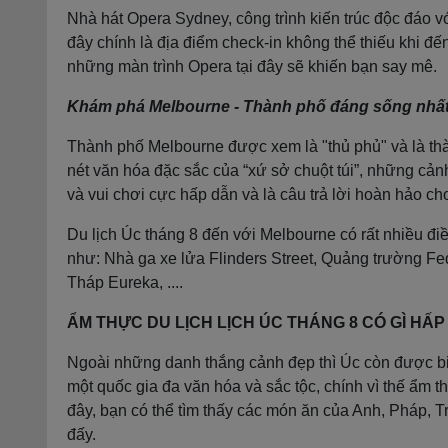
Nhà hát Opera Sydney, công trình kiến trúc độc đáo v
đây chính là địa điểm check-in không thể thiếu khi đ
những màn trình Opera tại đây sẽ khiến bạn say mê.
Khám phá Melbourne - Thành phố đáng sống nhất 
Thành phố Melbourne được xem là "thủ phủ" và là thà
nét văn hóa đặc sắc của “xứ sở chuột túi”, những cả
và vui chơi cực hấp dẫn và là câu trả lời hoàn hảo cho
Du lịch Úc tháng 8 đến với Melbourne có rất nhiều đ
như: Nhà ga xe lửa Flinders Street, Quảng trường Fe
Tháp Eureka, ....
ẨM THỰC DU LỊCH LỊCH ÚC THÁNG 8 CÓ GÌ HẤ
Ngoài những danh thắng cảnh đẹp thì Úc còn được bi
một quốc gia đa văn hóa và sắc tộc, chính vì thế ẩm th
đây, bạn có thể tìm thấy các món ăn của Anh, Pháp, Tr
đấy.