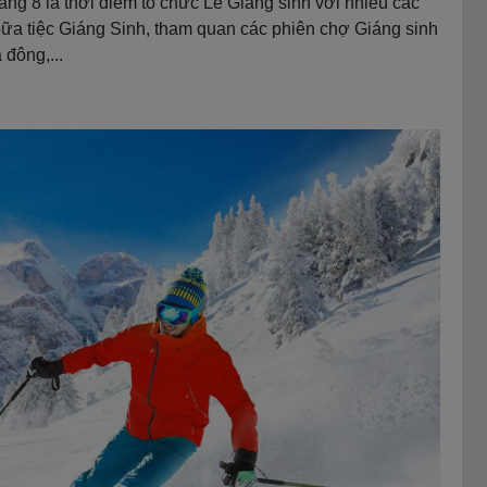
áng 8 là thời điểm tổ chức Lễ Giáng sinh với nhiều các
ữa tiệc Giáng Sinh, tham quan các phiên chợ Giáng sinh
đông,...