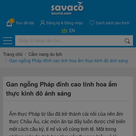
0
Tour đã đặt
Đăng ký
&
Đăng nhập
Danh sách yêu thích
VN
EN
Trang chủ
Cẩm nang du lịch
Gan ngỗng Pháp đỉnh cao tinh hoa ẩm thực kinh đô ánh sáng
Gan ngỗng Pháp đỉnh cao tinh hoa ẩm
thực kinh đô ánh sáng
Ẩm thực Pháp từ lâu đã trở thành cái nôi của nền ẩm
thực Châu Âu, các món ăn tại đây luôn được chế biến
một cách cầu kỳ, tỉ mỉ và vô cùng tinh tế. Một trong