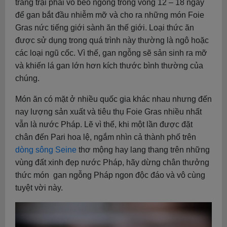
trang trại phải vỗ béo ngỗng trong vòng 12 – 18 ngày
để gan bắt đầu nhiễm mỡ và cho ra những món Foie
Gras nức tiếng giới sành ăn thế giới. Loại thức ăn
được sử dụng trong quá trình này thường là ngô hoặc
các loại ngũ cốc. Vì thế, gan ngỗng sẽ sản sinh ra mỡ
và khiến lá gan lớn hơn kích thước bình thường của
chúng.
Món ăn có mặt ở nhiều quốc gia khác nhau nhưng đến
nay lượng sản xuất và tiêu thụ Foie Gras nhiều nhất
vẫn là nước Pháp. Lẽ vì thế, khi một lần được đặt
chân đến Pari hoa lệ, ngắm nhìn cả thành phố trên
dòng sông Seine
thơ mộng hay lang thang trên những
vùng đất xinh đẹp nước Pháp, hãy dừng chân thưởng
thức món gan ngỗng Pháp ngon độc đáo và vô cùng
tuyệt vời này.