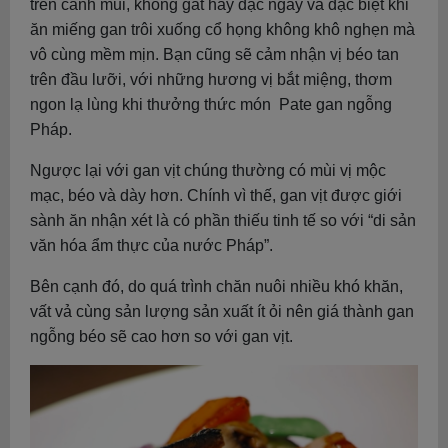
trên cánh mũi, không gắt hay đặc ngấy và đặc biệt khi
ăn miếng gan trôi xuống cổ họng không khô nghẹn mà
vô cùng mềm mịn. Bạn cũng sẽ cảm nhận vị béo tan
trên đầu lưỡi, với những hương vị bắt miệng, thơm
ngon lạ lùng khi thưởng thức món Pate gan ngỗng
Pháp.
Ngược lại với gan vịt chúng thường có mùi vị mộc
mạc, béo và dày hơn. Chính vì thế, gan vịt được giới
sành ăn nhận xét là có phần thiếu tinh tế so với “di sản
văn hóa ẩm thực của nước Pháp”.
Bên cạnh đó, do quá trình chăn nuôi nhiều khó khăn,
vất vả cùng sản lượng sản xuất ít ỏi nên giá thành gan
ngỗng béo sẽ cao hơn so với gan vịt.