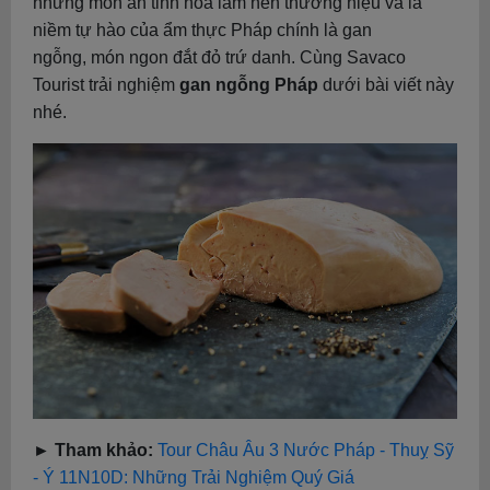
những món ăn tinh hoa làm nên thương hiệu và là
niềm tự hào của ẩm thực Pháp chính là gan
ngỗng, món ngon đắt đỏ trứ danh. Cùng Savaco
Tourist trải nghiệm
gan ngỗng Pháp
dưới bài viết này
nhé.
► Tham khảo:
Tour Châu Âu 3 Nước Pháp - Thuỵ Sỹ
- Ý 11N10D: Những Trải Nghiệm Quý Giá