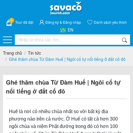
0
Tour đã đặt
Đăng ký
&
Đăng nhập
Danh sách yêu thích
VN
EN
Trang chủ
Tin tức
Ghé thăm chùa Từ Đàm Huế | Ngôi cổ tự nổi tiếng ở đất cố đô
Ghé thăm chùa Từ Đàm Huế | Ngôi cổ tự
nổi tiếng ở đất cố đô
Huế là nơi có nhiều chùa nhất so với bất kỳ địa
phương nào trên cả nước. Ở Huế có tất cả hơn 300
ngôi chùa và niệm Phật đường trong đó có hơn 100