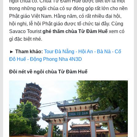
ngôi chùa cổ. Chùa Từ Đàm Huế được biết tới là một
trong những ngôi chùa có sự đóng góp rất lớn cho nền
Phật giáo Việt Nam. Hằng năm, có rất nhiều đại hội,
hội nghị, lễ hội Phật giáo được tổ chức tại đây. Cùng
Savaco Tourist
ghé thăm chùa Từ Đàm Huế
xem có
gì đặc biệt nhé.
► Tham khảo:
Tour Đà Nẵng - Hội An - Bà Nà - Cố
Đô Huế - Động Phong Nha 4N3D
Đôi nét về ngôi chùa Từ Đàm Huế