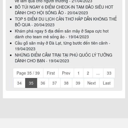
về làm quà cho người thương - 21/04/2023
BỎ TÚI NGAY 6 ĐIỂM CHECK-IN TAM ĐẢO SIÊU HOT
DÀNH CHO HỘI SỐNG ẢO - 20/04/2023
TOP 5 ĐIỂM DU LỊCH CẦN THƠ HẤP DẪN KHÔNG THỂ
BỎ QUA - 20/04/2023
Khám phá ngay 5 địa điểm săn mây ở Sapa cực hot
dành cho team mê sống ảo - 19/04/2023
Cầu gỗ săn mây ở Đà Lạt, từng bước đến tiên cảnh -
19/04/2023
NHỮNG ĐIỂM CẮM TRẠI TẠI PHÚ QUỐC LÝ TƯỞNG
DÀNH CHO BẠN - 19/04/2023
Page 35 / 39
First
Prev
1
2
...
33
34
35
36
37
38
39
Next
Last