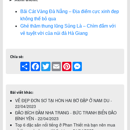
Bãi Cát Vàng Đà Nẵng – Địa điểm cực xinh đẹp
không thể bỏ qua
Ghé thăm thung lũng Sủng Là – Chìm đắm với
vẻ tuyệt vời của núi đá Hà Giang
Chia sẻ:
Share
Facebook
Twitter
Email
Pinterest
Messenger
Bài viết khác:
VẺ ĐẸP ĐƠN SƠ TẠI HÒN HAI BỜ ĐẬP Ở NAM DU -
22/04/2023
ĐẢO BÍCH ĐẦM NHA TRANG - BỨC TRANH BIỂN ĐẢO
BÌNH YÊN - 22/04/2023
Top 6 đặc sản nổi tiếng ở Phan Thiết mà bạn nên mua