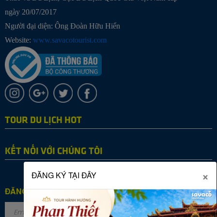
ngày 20/07/2017
Người đại diện: Ông Đoàn Hữu Hiển
Website:
www.savacotourist.com
TOUR DU LỊCH HOT
KẾT NỐI VỚI CHÚNG TÔI
×
ĐĂNG KÝ TẠI ĐÂY
ĐĂNG KÝ NHẬN TIN