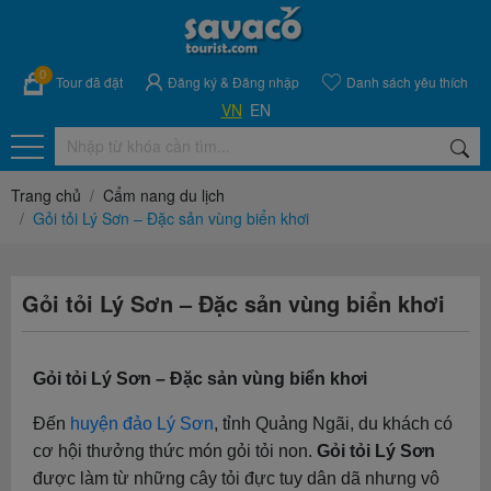
0
Tour đã đặt
Đăng ký
&
Đăng nhập
Danh sách yêu thích
VN
EN
Trang chủ
Cẩm nang du lịch
Gỏi tỏi Lý Sơn – Đặc sản vùng biển khơi
Gỏi tỏi Lý Sơn – Đặc sản vùng biển khơi
Gỏi tỏi Lý Sơn – Đặc sản vùng biển khơi
Đến
huyện đảo Lý Sơn
, tỉnh Quảng Ngãi, du khách có
cơ hội thưởng thức món gỏi tỏi non.
Gỏi tỏi Lý Sơn
được làm từ những cây tỏi đực tuy dân dã nhưng vô