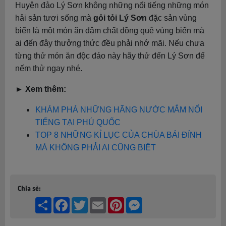
Huyện đảo Lý Sơn không những nổi tiếng những món
hải sản tươi sống mà
gỏi tỏi Lý Sơn
đặc sản vùng
biển là một món ăn đậm chất đồng quê vùng biển mà
ai đến đây thưởng thức đều phải nhớ mãi. Nếu chưa
từng thử món ăn độc đáo này hãy thử đến Lý Sơn để
nếm thử ngay nhé.
► Xem thêm:
KHÁM PHÁ NHỮNG HÃNG NƯỚC MẮM NỔI
TIẾNG TẠI PHÚ QUỐC
TOP 8 NHỮNG KỈ LỤC CỦA CHÙA BÁI ĐÍNH
MÀ KHÔNG PHẢI AI CŨNG BIẾT
Chia sẻ:
Share
Facebook
Twitter
Email
Pinterest
Messenger