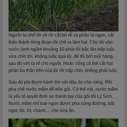
Người ta nhổ tỏi về rồi cắt bỏ rễ và phần lá ngọn, cắt
thân thành từng đoạn rồi chẻ ra làm hai. Cho tỏi vào
nước lạnh ngâm khoảng 10 phút rồi bắc lên bếp luộc
vừa chín tới, không luộc quá kỹ, để tỏi bớt mùi hăng,
sau đó vớt ra rổ cho nguội. Hoặc cũng có thể cắt hai
phần ba thân trên của tỏi rồi hấp chín, không phải luộc.
Sau đó phi thơm hành tím với dầu ăn cho vàng. Rồi
pha chế nước mắm để trộn gỏi. Có thể nói, nước mắm
là yếu tố quyết định sự thành bại của gỏi tỏi Lý Sơn.
Nước mắm nhĩ loại ngon được pha cùng đường, bột
ngọt, tỏi, ớt, chanh… cho vừa ăn.