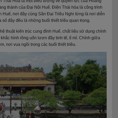
ện Thái Hòa là một biểu tượng về quyền lực của Hoàng
àng thành của Đại Nội Huế. Điện Thái hòa là công trình
h Huế, nơi đây cùng Sân Đại Triều Nghi từng là nơi diễn
a số đây đều là những buổi thiết triều quan trọng.
ệ thuật kiến trúc cung đình Huế, chất liệu sử dụng chính
khắc hình rồng uốn lượn đầy tinh tế, tỉ mỉ. Chính giữa
m, nơi vua ngồi trong các buổi thiết triều.