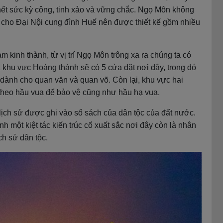
hết sức kỳ công, tinh xảo và vững chắc. Ngọ Môn không
n cho Đại Nội cung đình Huế nên được thiết kế gồm nhiều
inh thành, từ vị trí Ngọ Môn trông xa ra chúng ta có
hu vực Hoàng thành sẽ có 5 cửa đặt nơi đây, trong đó
 dành cho quan văn và quan võ. Còn lại, khu vực hai
theo hầu vua để bảo vệ cũng như hầu hạ vua.
lịch sử được ghi vào sổ sách của dân tộc của đất nước.
h một kiệt tác kiến trúc cổ xuất sắc nơi đây còn là nhân
h sử dân tộc.