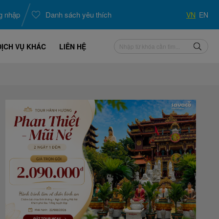
g nhập
Danh sách yêu thích
VN
EN
DỊCH VỤ KHÁC
LIÊN HỆ