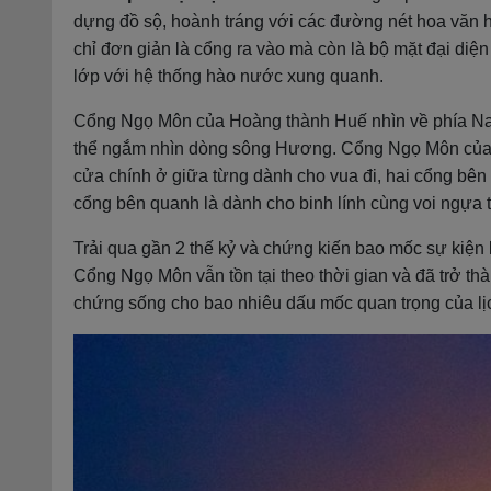
dựng đồ sộ, hoành tráng với các đường nét hoa văn 
chỉ đơn giản là cổng ra vào mà còn là bộ mặt đại diệ
lớp với hệ thống hào nước xung quanh.
Cổng Ngọ Môn của Hoàng thành Huế nhìn về phía Nam k
thể ngắm nhìn dòng sông Hương. Cổng Ngọ Môn của k
cửa chính ở giữa từng dành cho vua đi, hai cổng bên
cổng bên quanh là dành cho binh lính cùng voi ngựa 
Trải qua gần 2 thế kỷ và chứng kiến bao mốc sự kiện 
Cổng Ngọ Môn vẫn tồn tại theo thời gian và đã trở thàn
chứng sống cho bao nhiêu dấu mốc quan trọng của lịc