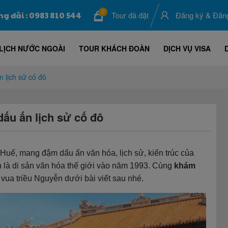
0
ng đài : 0983 810 544
Tour đã đặt
Đăng ký
&
Đăn
LỊCH NƯỚC NGOÀI
TOUR KHÁCH ĐOÀN
DỊCH VỤ VISA
 lịch sử cố đô
ấu ấn lịch sử cố đô
 Huế, mang đậm dấu ấn văn hóa, lịch sử, kiến trúc của
là di sản văn hóa thế giới vào năm 1993. Cùng
khám
 vua triều Nguyễn dưới bài viết sau nhé.