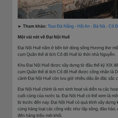
► Tham khảo:
Tour Đà Nẵng - Hội An - Bà Nà - Cố
Một vài nét về Đại Nội Huế
Đại Nội Huế nằm ở bên bờ dòng sông Hương thơ mộng t
cụm Quần thể di tích Cố đô Huế từ thời nhà Nguyễn.
Khu Đại Nội Huế được xây dựng từ đầu thế kỷ XIX đến 
cụm Quần thể di tích Cố đô Huế được công nhận là 
cảnh Đại Nội Huế còn lưu giữ nhiều dấu ấn đặc sắc 
Đại Nội Huế chính là nơi sinh hoạt và diễn ra các ho
cuối cùng của nước ta. Đại Nội Huế có thể xem là một
từ trước đến nay. Đại Nội Huế có quá trình xây dựng 
cùng hàng loạt các công việc như lấp sông, đào hào, 
đến hàng triệu mét khối.