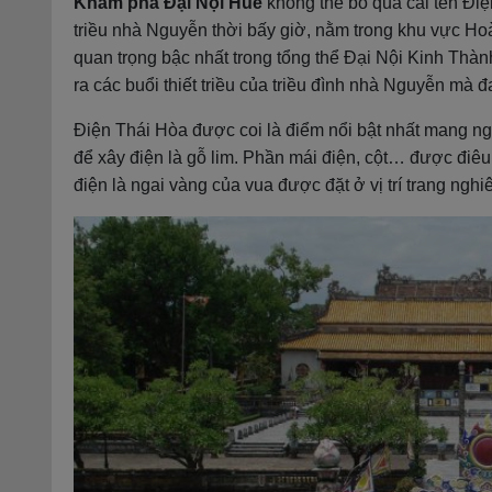
Khám phá Đại Nội Huế
không thể bỏ qua cái tên Đi
triều nhà Nguyễn thời bấy giờ, nằm trong khu vực Ho
quan trọng bậc nhất trong tổng thể Đại Nội Kinh Thàn
ra các buổi thiết triều của triều đình nhà Nguyễn mà đ
Điện Thái Hòa được coi là điểm nổi bật nhất mang ngh
để xây điện là gỗ lim. Phần mái điện, cột… được điêu 
điện là ngai vàng của vua được đặt ở vị trí trang nghiê