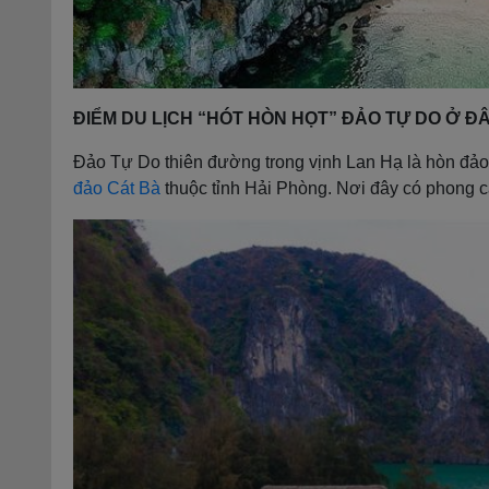
ĐIỂM DU LỊCH “HÓT HÒN HỌT” ĐẢO TỰ DO Ở Đ
Đảo Tự Do thiên đường trong vịnh Lan Hạ là hòn đả
đảo Cát Bà
thuộc tỉnh Hải Phòng. Nơi đây có phong cản