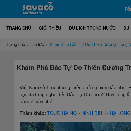
Tổ
TRANG CHỦ
GIỚI THIỆU
DU LỊCH TRONG NƯỚC
DU 
Trang chủ
Tin tức
Khám Phá Đảo Tự Do Thiên Đường Trong V
Khám Phá Đảo Tự Do Thiên Đường Tr
Việt Nam sở hữu những thiên đường biển đảo như: Ph
bạn đã từng nghe đến Đảo Tự Do chưa? Hãy cùng tì
bài viết này nhé!
Thâm khảo:
TOUR HÀ NỘI - NINH BÌNH - HẠ LON