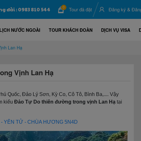
0
ng đài : 0983 810 544
Tour đã đặt
Đăng ký
&
Đăn
LỊCH NƯỚC NGOÀI
TOUR KHÁCH ĐOÀN
DỊCH VỤ VISA
ịnh Lan Hạ
ong Vịnh Lan Hạ
ú Quốc, Đảo Lý Sơn, Kỳ Co, Cô Tô, Bình Ba,.... Vậy
m kiểu
Đảo Tự Do thiên đường trong vịnh Lan Hạ
tại
G - YÊN TỬ - CHÙA HƯƠNG 5N4D