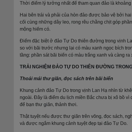
Thời điểm lý tưởng nhất để tham quan đảo là khoảng t
Hai bên trái và phải của hòn đảo được bảo vệ bởi hai
cối cùng những dây leo, rong rêu chằng chịt góp phầ
mộng hiếm có.
Điểm đặc biệt ở đảo Tự Do thiên đường trong vịnh L
so với bãi trước nhưng lại có màu xanh ngọc bích tro
tầng: phần sát bãi biển có màu trắng xanh và càng ra 
TRẢI NGHIỆM ĐẢO TỰ DO THIÊN ĐƯỜNG TRONG
Thoải mái thư giãn, đọc sách trên bãi biển
Khung cảnh đảo Tự Do trong vịnh Lan Hạ nhìn từ khê
ngoài. Đây là điểm du lịch miền Bắc chưa bị xô bồ vì 
để bạn thư giãn, thảnh thơi.
Thật tuyệt nếu được thư giãn trên võng, đọc sách, nghe
và được ngắm khung cảnh tuyệt đẹp tại đảo Tự Do.