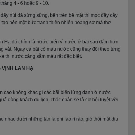
háng 4 - 6 hoặc 9 - 10.
 dãy núi đá sừng sững, bên trên bề mặt thì mọc đầy cây
n tạo nên một bức tranh thiên nhiên hoang sơ mà thơ
an Hạ đó chính là nước biển vì nước ở bãi sau đậm hơn
ng vắt. Ngay cả bãi cò màu nước cũng thay đổi theo từng
xa thì nước càng sẫm màu rất đặc biệt.
 VỊNH LAN HẠ
n cao không khác gì các bãi biển lừng danh ở nước
quá đông khách du lịch, chắc chắn sẽ là cơ hội tuyệt vời
 nhạc dưới những tán lá phi lao rì rào, gió thổi mát dịu