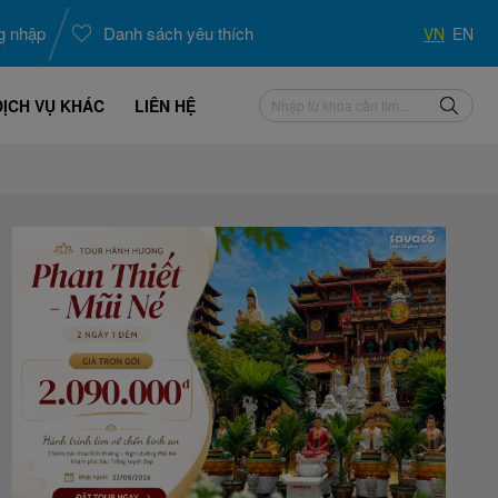
g nhập
Danh sách yêu thích
VN
EN
DỊCH VỤ KHÁC
LIÊN HỆ