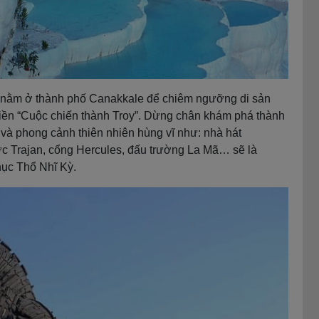
 nằm ở thành phố Canakkale để chiêm ngưỡng di sản
 liền “Cuộc chiến thành Troy”. Dừng chân khám phá thành
 và phong cảnh thiên nhiên hùng vĩ như: nhà hát
ớc Trajan, cổng Hercules, đấu trường La Mã… sẽ là
hục Thổ Nhĩ Kỳ.