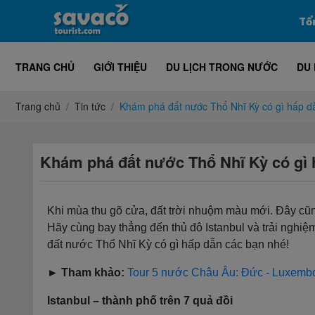
Tổ
TRANG CHỦ
GIỚI THIỆU
DU LỊCH TRONG NƯỚC
DU 
Trang chủ
Tin tức
Khám phá đất nước Thổ Nhĩ Kỳ có gì hấp d
Khám phá đất nước Thổ Nhĩ Kỳ có gì
Khi mùa thu gõ cửa, đất trời nhuộm màu mới. Đây cũn
Hãy cùng bay thẳng đến thủ đô Istanbul và trải nghi
đất nước Thổ Nhĩ Kỳ có gì hấp dẫn các bạn nhé!
► Tham khảo:
Tour 5 nước Châu Âu: Đức - Luxembo
Istanbul – thành phố trên 7 quả đồi