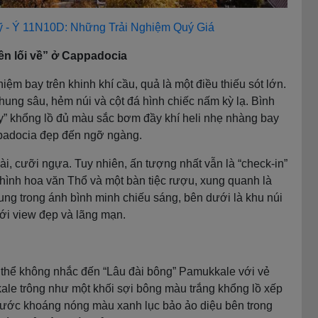
ỹ - Ý 11N10D: Những Trải Nghiệm Quý Giá
ên lối về” ở Cappadocia
m bay trên khinh khí cầu, quả là một điều thiếu sót lớn.
ung sâu, hẻm núi và cột đá hình chiếc nấm kỳ lạ. Bình
y” khổng lồ đủ màu sắc bơm đầy khí heli nhẹ nhàng bay
ppadocia đẹp đến ngỡ ngàng.
, cưỡi ngựa. Tuy nhiên, ấn tượng nhất vẫn là “check-in”
 hình hoa văn Thổ và một bàn tiệc rượu, xung quanh là
rung trong ánh bình minh chiếu sáng, bên dưới là khu núi
với view đẹp và lãng mạn.
 thể không nhắc đến “Lâu đài bông” Pamukkale với vẻ
ale trông như một khối sợi bông màu trắng khổng lồ xếp
nước khoáng nóng màu xanh lục bảo ảo diệu bên trong