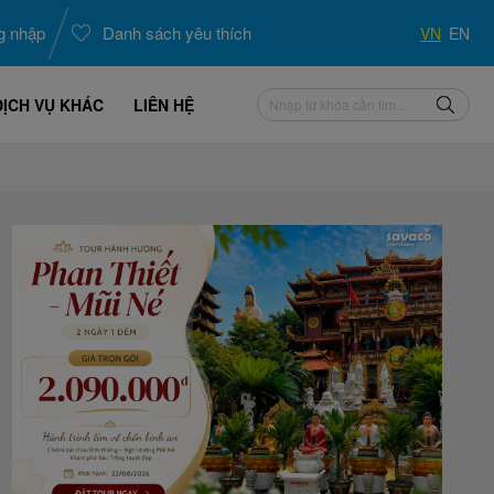
g nhập
Danh sách yêu thích
VN
EN
DỊCH VỤ KHÁC
LIÊN HỆ