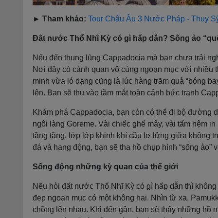
► Tham khảo:
Tour Châu Âu 3 Nước Pháp - Thuỵ S
Đất nước Thổ Nhĩ Kỳ có gì hấp dẫn? Sống ảo “qu
Nếu đến thung lũng Cappadocia mà bạn chưa trải nghiệ
Nơi đây có cảnh quan vô cùng ngoạn mục với nhiều th
minh vừa ló dạng cũng là lúc hàng trăm quả “bóng ba
lên. Bạn sẽ thu vào tầm mắt toàn cảnh bức tranh Ca
Khám phá Cappadocia, bạn còn có thể đi bộ đường dài
ngôi làng Goreme. Vài chiếc ghế mây, vài tấm nệm in
tầng tầng, lớp lớp khinh khí cầu lơ lửng giữa không t
đá và hang động, bạn sẽ tha hồ chụp hình “sống ảo” 
Sống động những kỳ quan của thế giới
Nếu hỏi đất nước Thổ Nhĩ Kỳ có gì hấp dẫn thì không
đẹp ngoạn mục có một không hai. Nhìn từ xa, Pamukk
chồng lên nhau. Khi đến gần, bạn sẽ thấy những hồ 