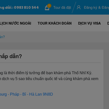
0
ng đài : 0983 810 544
Tour đã đặt
Đăng ký
&
Đăn
LỊCH NƯỚC NGOÀI
TOUR KHÁCH ĐOÀN
DỊCH VỤ VISA
ẫn?
 hấp dẫn?
g là thời điểm lý tưởng để bạn khám phá Thổ Nhĩ Kỳ.
ệm dịch vụ 5 sao tiêu chuẩn quốc tế và cùng khám phá xem
urg - Pháp - Bỉ - Hà Lan 9N8D