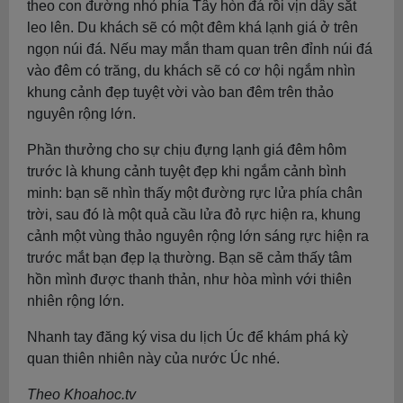
theo con đường nhỏ phía Tây hòn đá rồi vịn dây sắt
leo lên. Du khách sẽ có một đêm khá lạnh giá ở trên
ngọn núi đá. Nếu may mắn tham quan trên đỉnh núi đá
vào đêm có trăng, du khách sẽ có cơ hội ngắm nhìn
khung cảnh đẹp tuyệt vời vào ban đêm trên thảo
nguyên rộng lớn.
Phần thưởng cho sự chịu đựng lạnh giá đêm hôm
trước là khung cảnh tuyệt đẹp khi ngắm cảnh bình
minh: bạn sẽ nhìn thấy một đường rực lửa phía chân
trời, sau đó là một quả cầu lửa đỏ rực hiện ra, khung
cảnh một vùng thảo nguyên rộng lớn sáng rực hiện ra
trước mắt bạn đẹp lạ thường. Bạn sẽ cảm thấy tâm
hồn mình được thanh thản, như hòa mình với thiên
nhiên rộng lớn.
Nhanh tay đăng ký visa du lịch Úc để khám phá kỳ
quan thiên nhiên này của nước Úc nhé.
Theo Khoahoc.tv