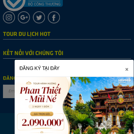
TOUR DU LỊCH HOT
KẾT NỐI VỚI CHÚNG TÔI
×
ĐĂNG KÝ TẠI ĐÂY
ĐĂNG KÝ NHẬN TIN
Copyright © 2022 SAVACO TOURIST. All rights reserved.
Online: 32
|
Tháng: 26460
|
Tổng: 2867093