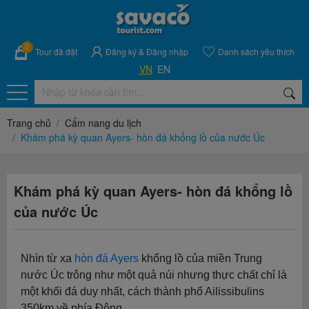
0
Tour đã đặt
Đăng ký
&
Đăng nhập
Danh sách yêu thích
VN
EN
Trang chủ
Cẩm nang du lịch
Khám phá kỳ quan Ayers- hòn đá khổng lồ của nước Úc
Khám phá kỳ quan Ayers- hòn đá khổng lồ
của nước Úc
Nhìn từ xa
hòn đá Ayers
khổng lồ của miền Trung
nước Úc trông như một quả núi nhưng thực chất chỉ là
một khối đá duy nhất, cách thành phố Ailissibulins
350km về phía Đông.