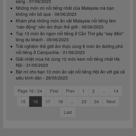
sáng - 07/06/2023
Những món mì nổi tiếng nhất của Malaysia mà bạn
không nên bỏ qua - 06/06/2023
Khám phá những món ăn vặt Malaysia nổi tiếng làm
“náo động” nền ẩm thực thế giới - 06/06/2023
Top 13 món ăn ngon nổi tiếng ở Cần Thơ gây “say đắm”
lòng du khách - 05/06/2023
Trải nghiệm thế giới ẩm thực cùng 8 món ăn đường phố
nổi tiếng ở Campuchia - 01/06/2023
Giải nhiệt mùa hè cùng 12 món kem nổi tiếng nhất Hà
Nội - 31/05/2023
Bật mí cho bạn 10 món ăn vặt nổi tiếng Hội An với giá cả
siêu bình dân - 28/05/2023
Page 16 / 24
First
Prev
1
2
...
14
15
16
17
18
...
23
24
Next
Last