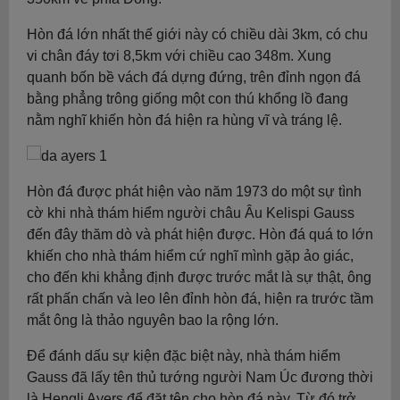
Hòn đá lớn nhất thế giới này có chiều dài 3km, có chu
vi chân đáy tơi 8,5km với chiều cao 348m. Xung
quanh bốn bề vách đá dựng đứng, trên đỉnh ngọn đá
bằng phẳng trông giống một con thú khổng lồ đang
nằm nghĩ khiến hòn đá hiện ra hùng vĩ và tráng lệ.
Hòn đá được phát hiện vào năm 1973 do một sự tình
cờ khi nhà thám hiểm người châu Âu Kelispi Gauss
đến đây thăm dò và phát hiện được. Hòn đá quá to lớn
khiến cho nhà thám hiểm cứ nghĩ mình gặp ảo giác,
cho đến khi khẳng định được trước mắt là sự thật, ông
rất phấn chấn và leo lên đỉnh hòn đá, hiện ra trước tầm
mắt ông là thảo nguyên bao la rộng lớn.
Để đánh dấu sự kiện đặc biệt này, nhà thám hiểm
Gauss đã lấy tên thủ tướng người Nam Úc đương thời
là Hengli Ayers để đặt tên cho hòn đá này. Từ đó trở