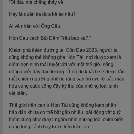
“Đi đâu mà chẵng thấy về
Hay là quần tía dựa kề áo nâu?
Ai về nhắn với Ông Câu
Hòn Cau cách Bãi Đầm Trầu bao xa?.”
Khám phá thiên đường tại Côn Đảo 2023, người ta
cũng không thể không ghé Hòn Tài, nơi được xem là
điểm hẹn sinh thái tuyệt vời với một thế giới sống
động dưới đáy đại dương. Ở đó du khách sẽ được tận
mắt chiêm ngưỡng những rặng san hô rực rỡ sắc màu
hòa cùng cuộc sống đầy kỳ thú của những loài sinh
vật biển.
Thế giới trên cạn ở Hòn Tài cũng không kém phần
hấp dẫn khi ta có thể bắt gặp nhiều loài động vật quý
hiếm cũng như được ngắm nhìn những loài chim biển
đang tung cánh bay lượn trên trời cao.