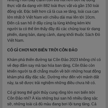
thực vật đa dạng với 882 loài thực vật và gần 150 loài
động vật. Đặc biệt hơn cả là cua xe tăng, loài cua cạn
lớn nhất ở Việt Nam với chiều dài mai lên tới 10cm.
Đến cả san hô ở đây cùng lạ lùng không kém khi
người ta có thể tìm thấy đầy đủ các chủng loại từ dạng
phiến, dạng bàn, dạng cành, dạng khối thuộc Sách Đỏ
Việt Nam.
CÓ GÌ CHƠI NƠI BIỂN TRỜI CÔN ĐẢO
Khám phá thiên đường tại Côn Đảo 2023 không chỉ có
vẻ đẹp đắm say mà tạo hóa ban tặng, Côn Đảo còn
khiến người ta đi chẳng muốn về bởi những hoạt động
khám phá đầy đặc sắc. Dường như đến với mảnh đất
này, ta sẽ được trải nghiệm những điều chưa hề có.
Có gì trong thế giới thủy cung rộng lớn nơi biển trời
Côn Đảo nhỉ? À kìa những bụi san hô nhiều tầng sặc
sỡ, những loài cả đủ màu đang bơi lội tung tăng. Cá