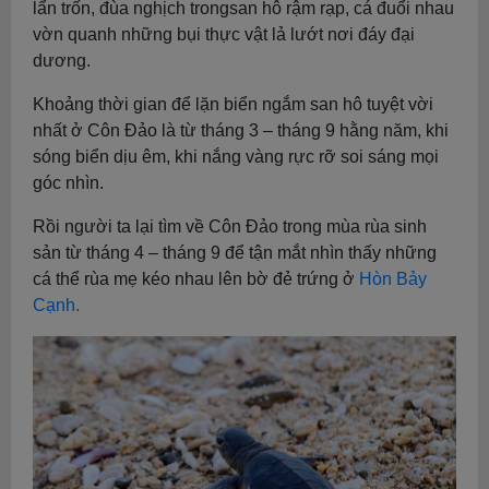
lẩn trốn, đùa nghịch trongsan hô rậm rạp, cá đuổi nhau
vờn quanh những bụi thực vật lả lướt nơi đáy đại
dương.
Khoảng thời gian để lặn biển ngắm san hô tuyệt vời
nhất ở Côn Đảo là từ tháng 3 – tháng 9 hằng năm, khi
sóng biển dịu êm, khi nắng vàng rực rỡ soi sáng mọi
góc nhìn.
Rồi người ta lại tìm về Côn Đảo trong mùa rùa sinh
sản từ tháng 4 – tháng 9 để tận mắt nhìn thấy những
cá thể rùa mẹ kéo nhau lên bờ đẻ trứng ở
Hòn Bảy
Cạnh.