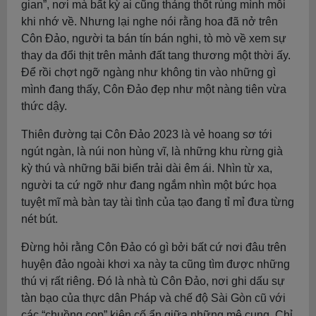
gian”, nơi mà bất kỳ ai cũng thảng thốt rùng mình mỗi
khi nhớ về. Nhưng lại nghe nói rằng hoa đã nở trên
Côn Đảo, người ta bán tín bán nghi, tò mò về xem sự
thay da đổi thịt trên mảnh đất tang thương một thời ấy.
Để rồi chợt ngỡ ngàng như không tin vào những gì
mình đang thấy, Côn Đảo đẹp như một nàng tiên vừa
thức dậy.
Thiên đường tại Côn Đảo 2023 là vẻ hoang sơ tới
ngút ngàn, là núi non hùng vĩ, là những khu rừng già
kỳ thú và những bãi biển trải dài êm ái. Nhìn từ xa,
người ta cứ ngỡ như đang ngắm nhìn một bức họa
tuyệt mĩ mà bàn tay tài tình của tạo đang tỉ mỉ đưa từng
nét bút.
Đừng hỏi rằng Côn Đảo có gì bởi bất cứ nơi đâu trên
huyện đảo ngoài khơi xa này ta cũng tìm được những
thú vị rất riêng. Đó là nhà tù Côn Đảo, nơi ghi dấu sự
tàn bạo của thực dân Pháp và chế độ Sài Gòn cũ với
các “chuồng cọp” kiên cố ẩn giữa những mê cung. Chỉ