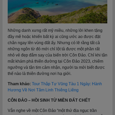
Những danh xưng rất mỹ miều, những lời khen tặng
đầy mê hoặc khiến bất kỳ ai cũng ước ao được đặt
chân ngay lên vùng đất ấy. Nhưng có lẽ rằng tất cả
những ngôn từ đó mới chỉ lột tả được một phần rất
nhỏ vẻ đẹp đắm say của biển trời Côn Đảo. Chỉ khi tận
mắt khám phá thiên đường tại Côn Đảo 2023, chiêm
ngưỡng và tận tim cảm nhận, người ta mới biết được
thế nào là thiên đường nơi hạ giới.
Tham khảo:
Tour Thập Tự Vũng Tàu 1 Ngày: Hành
Hương Về Nơi Tâm Linh Thiêng Liêng
CÔN ĐẢO – HỒI SINH TỪ MIỀN ĐẤT CHẾT
Vẫn nghe về một Côn Đảo “một thứ địa ngục trần