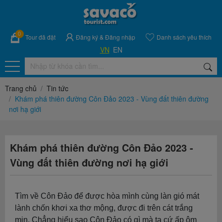
0
Tour đã đặt
Đăng ký
&
Đăng nhập
Danh sách yêu thích
VN
EN
Trang chủ
Tin tức
Khám phá thiên đường Côn Đảo 2023 - Vùng đất thiên đường
nơi hạ giới
Khám phá thiên đường Côn Đảo 2023 -
Vùng đất thiên đường nơi hạ giới
Tìm về Côn Đảo để được hòa mình cùng làn gió mát
lành chốn khơi xa thơ mộng, được đi trên cát trắng
mịn. Chẳng hiểu sao Côn Đảo có gì mà ta cứ ấp ôm