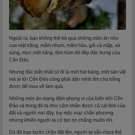
Ngoài ra, bạn không thể bỏ qua những món ăn như
cua mặt trăng, mắm nhum, mắm hàu, gỏi cá mập, sá
sùng, mực một nắng, tôm hùm đỏ đầy đặc trưng của
Côn Đảo.
Nhưng đặc biệt nhất có lẽ là mứt hạt bàng, một sản vật
mà ai tới Côn Đảo cũng phải dặn mình tìm cho bằng
được để mua về làm quà.
Những món ăn mang đậm phong vị của biển trời Côn
Đảo và trong đó ta như cảm nhận được cả cái tình của
đất và người nơi đây, tuy mộc mạc chân phương
nhưng khiến người ta cứ bịn rịn chẳng muốn rời.
Dù đã bao bước chân đặt lên, người ta vẫn chưa thể