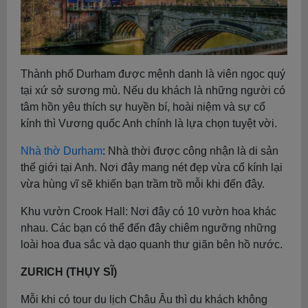
Thành phố Durham được mệnh danh là viên ngọc quý
tại xứ sở sương mù. Nếu du khách là những người có
tâm hồn yêu thích sự huyền bí, hoài niệm và sự cổ
kính thì Vương quốc Anh chính là lựa chọn tuyệt vời.
Nhà thờ Durham
: Nhà thời được công nhận là di sản
thế giới tại Anh. Nơi đây mang nét đẹp vừa cổ kính lại
vừa hùng vĩ sẽ khiến bạn trầm trồ mỗi khi đến đây.
Khu vườn Crook Hall: Nơi đây có 10 vườn hoa khác
nhau. Các bạn có thể đến đây chiêm ngưỡng những
loài hoa đua sắc và dạo quanh thư giãn bên hồ nước.
ZURICH (THỤY SĨ)
Mỗi khi có tour du lịch Châu Âu thì du khách không