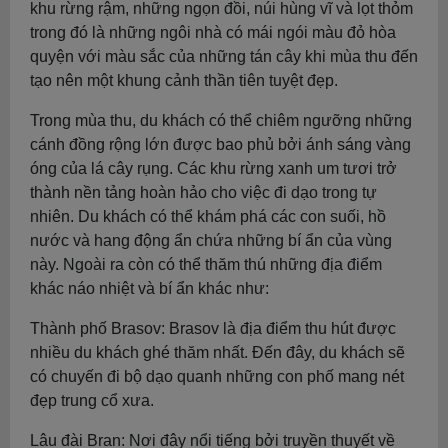
khu rừng rậm, những ngọn đồi, núi hùng vĩ và lọt thỏm
trong đó là những ngôi nhà có mái ngói màu đỏ hòa
quyện với màu sắc của những tán cây khi mùa thu đến
tạo nên một khung cảnh thần tiên tuyệt đẹp.
Trong mùa thu, du khách có thể chiêm ngưỡng những
cánh đồng rộng lớn được bao phủ bởi ánh sáng vàng
óng của lá cây rụng. Các khu rừng xanh um tươi trở
thành nền tảng hoàn hảo cho việc đi dạo trong tự
nhiên. Du khách có thể khám phá các con suối, hồ
nước và hang động ẩn chứa những bí ẩn của vùng
này. Ngoài ra còn có thể thăm thú những địa điểm
khác náo nhiệt và bí ẩn khác như:
Thành phố Brasov: Brasov là địa điểm thu hút được
nhiều du khách ghé thăm nhất. Đến đây, du khách sẽ
có chuyến đi bộ dạo quanh những con phố mang nét
đẹp trung cổ xưa.
Lâu đài Bran: Nơi đây nổi tiếng bởi truyền thuyết về