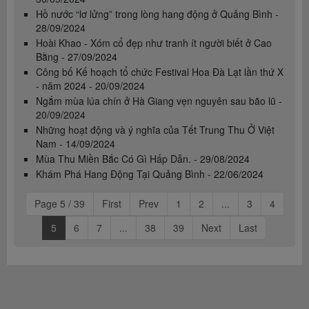
Hồ nước “lơ lửng” trong lòng hang động ở Quảng Bình -
28/09/2024
Hoài Khao - Xóm cổ đẹp như tranh ít người biết ở Cao
Bằng - 27/09/2024
Công bố Kế hoạch tổ chức Festival Hoa Đà Lạt lần thứ X
- năm 2024 - 20/09/2024
Ngắm mùa lúa chín ở Hà Giang vẹn nguyên sau bão lũ -
20/09/2024
Những hoạt động và ý nghĩa của Tết Trung Thu Ở Việt
Nam - 14/09/2024
Mùa Thu Miền Bắc Có Gì Hấp Dẫn. - 29/08/2024
Khám Phá Hang Động Tại Quảng Bình - 22/06/2024
Page 5 / 39
First
Prev
1
2
...
3
4
5
6
7
...
38
39
Next
Last