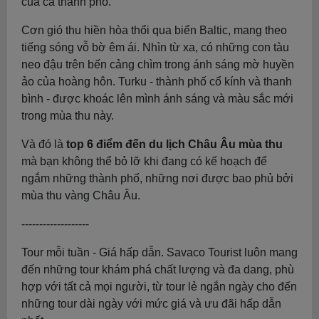
của cả thành phố.
Cơn gió thu hiền hòa thổi qua biển Baltic, mang theo
tiếng sóng vỗ bờ êm ái. Nhìn từ xa, có những con tàu
neo đậu trên bến cảng chìm trong ánh sáng mờ huyền
ảo của hoàng hôn. Turku - thành phố cổ kính và thanh
bình - được khoác lên mình ánh sáng và màu sắc mới
trong mùa thu này.
Và đó là
top 6 điểm đến du lịch Châu Âu mùa thu
mà bạn không thể bỏ lỡ khi đang có kế hoạch để
ngắm những thành phố, những nơi được bao phủ bởi
mùa thu vàng Châu Âu.
-------------------
Tour mỗi tuần - Giá hấp dẫn. Savaco Tourist luôn mang
đến những tour khám phá chất lượng và đa dang, phù
hợp với tất cả mọi người, từ tour lẻ ngắn ngày cho đến
những tour dài ngày với mức giá và ưu đãi hấp dẫn