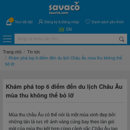
0
Tour đã đặt
Đăng ký
&
Đăng nhập
Danh sách yêu thích
VN
EN
Trang chủ
Tin tức
Khám phá top 6 điểm đến du lịch Châu Âu mùa thu không thể
bỏ lỡ
Khám phá top 6 điểm đến du lịch Châu Âu
mùa thu không thể bỏ lỡ
Mùa thu châu Âu có thể nói là một mùa xinh đẹp bởi
những tán lá rực rỡ ánh vàng cùng bay theo làn gió
mát của mùa thu kết hợp cùng cảnh sắc Châu Âu tạo