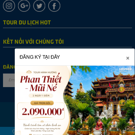
TOUR DU LỊCH HOT
KẾT NỐI VỚI CHÚNG TÔI
×
ĐĂNG KÝ TẠI ĐÂY
ĐĂNG KÝ NHẬN TIN
Copyright © 2022 SAVACO TOURIST. All rights reserved.
Online: 24
|
Tháng: 21995
|
Tổng: 2862628