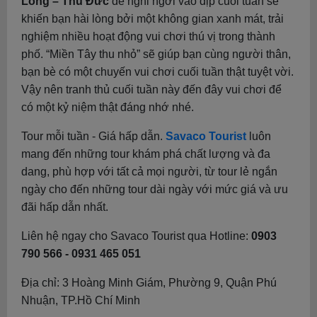
Long – Thủ Đức
để nghỉ ngơi vào dịp cuối tuần sẽ
khiến bạn hài lòng bởi một không gian xanh mát, trải
nghiệm nhiều hoạt động vui chơi thú vị trong thành
phố. “Miền Tây thu nhỏ” sẽ giúp bạn cùng người thân,
bạn bè có một chuyến vui chơi cuối tuần thật tuyệt vời.
Vậy nên tranh thủ cuối tuần này đến đây vui chơi để
có một kỷ niệm thật đáng nhớ nhé.
Tour mỗi tuần - Giá hấp dẫn.
Savaco Tourist
luôn
mang đến những tour khám phá chất lượng và đa
dang, phù hợp với tất cả mọi người, từ tour lẻ ngắn
ngày cho đến những tour dài ngày với mức giá và ưu
đãi hấp dẫn nhất.
Liên hệ ngay cho Savaco Tourist qua Hotline:
0903
790 566 - 0931 465 051
Địa chỉ: 3 Hoàng Minh Giám, Phường 9, Quận Phú
Nhuận, TP.Hồ Chí Minh