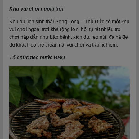
Khu vui chơi ngoài trời
Khu du lịch sinh thái Song Long – Thủ Đức có một khu
vui chơi ngoài trời khá rộng lớn, hội tụ rất nhiều trò
chơi hấp dẫn như bập bênh, xích đu, leo núi, đa xà để
du khách có thể thoải mái vui chơi và trải nghiệm.
Tổ chức tiệc nước BBQ