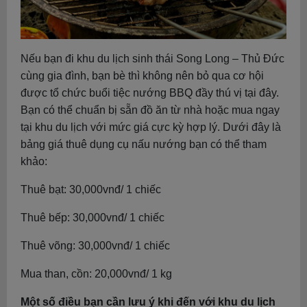
Nếu bạn đi khu du lịch sinh thái Song Long – Thủ Đức
cùng gia đình, bạn bè thì không nên bỏ qua cơ hội
được tổ chức buổi tiệc nướng BBQ đầy thú vị tại đây.
Bạn có thể chuẩn bị sẵn đồ ăn từ nhà hoặc mua ngay
tại khu du lịch với mức giá cực kỳ hợp lý. Dưới đây là
bảng giá thuê dụng cụ nấu nướng bạn có thể tham
khảo:
Thuê bạt: 30,000vnđ/ 1 chiếc
Thuê bếp: 30,000vnđ/ 1 chiếc
Thuê võng: 30,000vnđ/ 1 chiếc
Mua than, cồn: 20,000vnđ/ 1 kg
Một số điều bạn cần lưu ý khi đến với khu du lịch