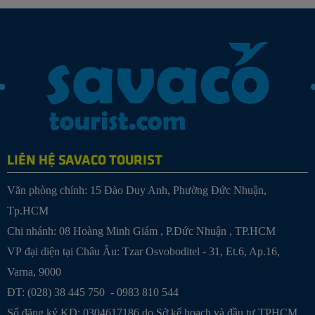
LIÊN HỆ SAVACO TOURIST
Văn phòng chính: 15 Đào Duy Anh, Phường Đức Nhuận,
Tp.HCM
Chi nhánh:
08 Hoàng Minh Giám , P.Đức Nhuận , TP.HCM
VP đại diện tại Châu Âu: Tzar Osvoboditel - 31, Et.6, Ap.16,
Varna, 9000
ĐT: (028) 38 445 750 - 0983 810 544
Số đăng ký KD: 0304617186 do Sở kế hoạch và đầu tư TPHCM