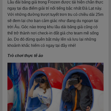
Lâu đài băng giá trong Frozen được tái hiện chân thực
ngay tại địa điểm giải trí nổi tiếng bậc nhất Đà Lạt này.
Với những đường trượt tuyết trơn tru có chiều dài 25m
sẽ đem lại cho bạn cảm giác như đang du ngoạn tại
trời Âu. Góc nào trong khu lâu dài băng giá cũng có
thể trở thành nơi check-in đắt giá cho team mê sống
ảo. Do đó đừng quên bật máy lên và lưu lại những
khoảnh khắc hiếm có ngay tại đây nhé!
Trò chơi thực tế ảo