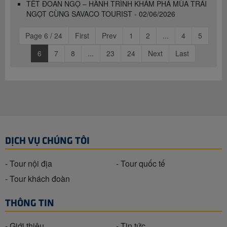
TẾT ĐOAN NGỌ – HÀNH TRÌNH KHÁM PHÁ MÙA TRÁI
NGỌT CÙNG SAVACO TOURIST - 02/06/2026
Page 6 / 24
First
Prev
1
2
...
4
5
6
7
8
...
23
24
Next
Last
DỊCH VỤ CHÚNG TÔI
- Tour nội địa
- Tour quốc tế
- Tour khách đoàn
THÔNG TIN
- Giới thiệu
- Tin tức