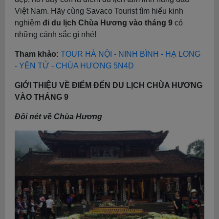
Việt Nam. Hãy cùng Savaco Tourist tìm hiểu kinh
nghiệm
đi du lịch Chùa Hương vào tháng 9
có
những cảnh sắc gì nhé!
Tham khảo:
TOUR HÀ NỘI - NINH BÌNH - HẠ LONG
- YÊN TỬ - CHÙA HƯƠNG 5N4D
GIỚI THIỆU VỀ ĐIỂM ĐẾN DU LỊCH CHÙA HƯƠNG
VÀO THÁNG 9
Đôi nét về Chùa Hương