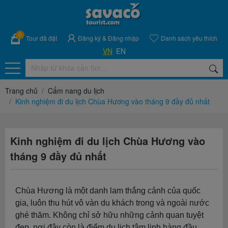
0
Tour đã đặt
Đăng ký
&
Đăng nhập
Danh sách yêu thích
VN
EN
Trang chủ
Cẩm nang du lịch
Kinh nghiệm đi du lịch Chùa Hương vào tháng 9 đầy đủ nhất
Kinh nghiệm đi du lịch Chùa Hương vào
tháng 9 đầy đủ nhất
Chùa Hương là một danh lam thắng cảnh của quốc
gia, luôn thu hút vô vàn du khách trong và ngoài nước
ghé thăm. Không chỉ sở hữu những cảnh quan tuyệt
đẹp, nơi đây còn là điểm du lịch tâm linh hàng đầu