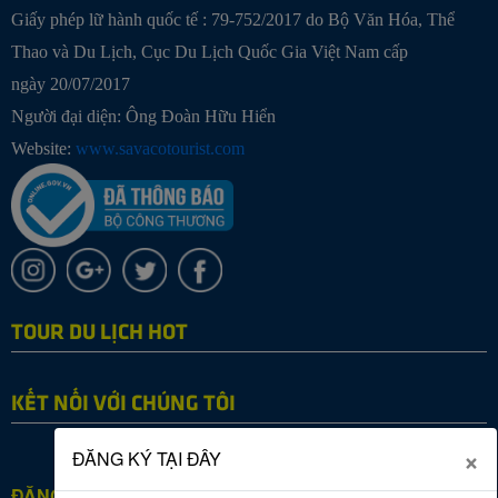
Giấy phép lữ hành quốc tế : 79-752/2017 do Bộ Văn Hóa, Thể
Thao và Du Lịch, Cục Du Lịch Quốc Gia Việt Nam cấp
ngày 20/07/2017
Người đại diện: Ông Đoàn Hữu Hiển
Website:
www.savacotourist.com
TOUR DU LỊCH HOT
KẾT NỐI VỚI CHÚNG TÔI
×
ĐĂNG KÝ TẠI ĐÂY
ĐĂNG KÝ NHẬN TIN