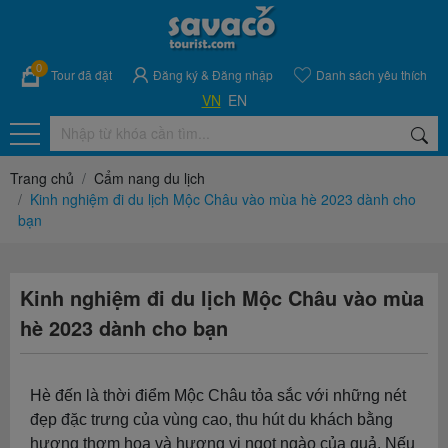
0
Tour đã đặt
Đăng ký
&
Đăng nhập
Danh sách yêu thích
VN
EN
Trang chủ
Cẩm nang du lịch
Kinh nghiệm đi du lịch Mộc Châu vào mùa hè 2023 dành cho
bạn
Kinh nghiệm đi du lịch Mộc Châu vào mùa
hè 2023 dành cho bạn
Hè đến là thời điểm Mộc Châu tỏa sắc với những nét
đẹp đặc trưng của vùng cao, thu hút du khách bằng
hương thơm hoa và hương vị ngọt ngào của quả. Nếu