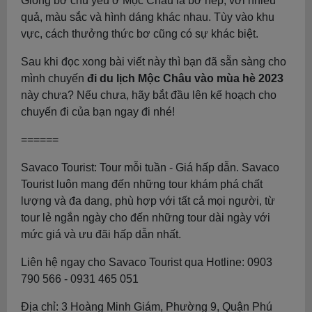
Giống bơ chủ yếu ở Mộc Châu là bơ nếp, với nhiều
quả, màu sắc và hình dáng khác nhau. Tùy vào khu
vực, cách thưởng thức bơ cũng có sự khác biệt.
Sau khi đọc xong bài viết này thì bạn đã sẵn sàng cho
mình chuyến
đi du lịch Mộc Châu vào mùa hè 2023
này chưa? Nếu chưa, hãy bắt đầu lên kế hoạch cho
chuyến đi của bạn ngay đi nhé!
======
Savaco Tourist: Tour mỗi tuần - Giá hấp dẫn. Savaco
Tourist luôn mang đến những tour khám phá chất
lượng và đa dang, phù hợp với tất cả mọi người, từ
tour lẻ ngắn ngày cho đến những tour dài ngày với
mức giá và ưu đãi hấp dẫn nhất.
Liên hệ ngay cho Savaco Tourist qua Hotline: 0903
790 566 - 0931 465 051
Địa chỉ: 3 Hoàng Minh Giám, Phường 9, Quận Phú