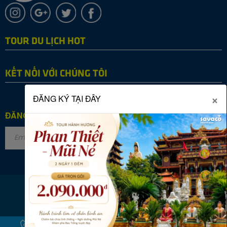
TOUR DU LỊCH HOT
KẾT NỐI VỚI CHÚNG TÔI
×
ĐĂNG KÝ TẠI ĐÂY
ĐĂNG KÝ NHẬN TIN
Copyright © 2022 SAVACO TOURIST. All rights reserved.
Online: 44
|
Tháng: 22970
|
Tổng: 2863603