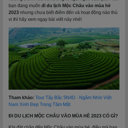
bạn đang muốn
đi du lịch Mộc Châu vào mùa hè
2023
nhưng chưa biết điểm đến và hoạt động nào thú
vị thì hãy xem ngay bài viết này nhé!
Tham khảo:
Tour Tây Bắc 5N4D - Ngắm Nhìn Việt
Nam Xinh Đẹp Trong Tầm Mắt
ĐI DU LỊCH MỘC CHÂU VÀO MÙA HÈ 2023 CÓ GÌ?
Khi đặt chân đến Mộc Châu vào mùa hè, điều mà bạn