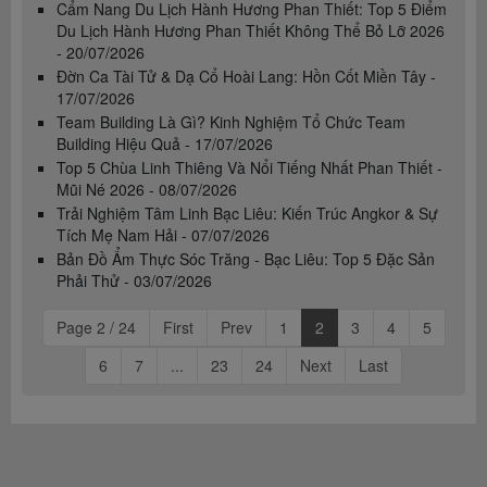
Cẩm Nang Du Lịch Hành Hương Phan Thiết: Top 5 Điểm
Du Lịch Hành Hương Phan Thiết Không Thể Bỏ Lỡ 2026
- 20/07/2026
Đờn Ca Tài Tử & Dạ Cổ Hoài Lang: Hồn Cốt Miền Tây -
17/07/2026
Team Building Là Gì? Kinh Nghiệm Tổ Chức Team
Building Hiệu Quả - 17/07/2026
Top 5 Chùa Linh Thiêng Và Nổi Tiếng Nhất Phan Thiết -
Mũi Né 2026 - 08/07/2026
Trải Nghiệm Tâm Linh Bạc Liêu: Kiến Trúc Angkor & Sự
Tích Mẹ Nam Hải - 07/07/2026
Bản Đồ Ẩm Thực Sóc Trăng - Bạc Liêu: Top 5 Đặc Sản
Phải Thử - 03/07/2026
Page 2 / 24
First
Prev
1
2
3
4
5
6
7
...
23
24
Next
Last