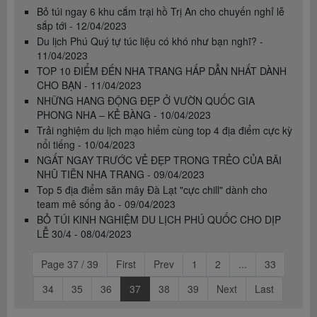
Bỏ túi ngay 6 khu cắm trại hồ Trị An cho chuyến nghỉ lễ
sắp tới - 12/04/2023
Du lịch Phú Quý tự túc liệu có khó như bạn nghĩ? -
11/04/2023
TOP 10 ĐIỂM ĐẾN NHA TRANG HẤP DẪN NHẤT DÀNH
CHO BẠN - 11/04/2023
NHỮNG HANG ĐỘNG ĐẸP Ở VƯỜN QUỐC GIA
PHONG NHA – KẺ BÀNG - 10/04/2023
Trải nghiệm du lịch mạo hiểm cùng top 4 địa điểm cực kỳ
nổi tiếng - 10/04/2023
NGẤT NGAY TRƯỚC VẺ ĐẸP TRONG TRẺO CỦA BÃI
NHŨ TIÊN NHA TRANG - 09/04/2023
Top 5 địa điểm săn mây Đà Lạt "cực chill" dành cho
team mê sống ảo - 09/04/2023
BỎ TÚI KINH NGHIỆM DU LỊCH PHÚ QUỐC CHO DỊP
LỄ 30/4 - 08/04/2023
Page 37 / 39
First
Prev
1
2
...
33
34
35
36
37
38
39
Next
Last