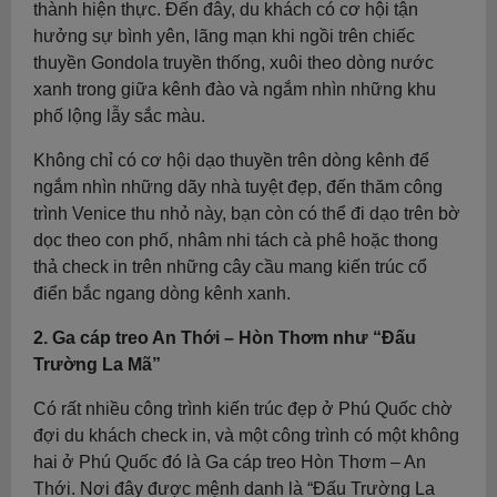
thành hiện thực. Đến đây, du khách có cơ hội tận
hưởng sự bình yên, lãng mạn khi ngồi trên chiếc
thuyền Gondola truyền thống, xuôi theo dòng nước
xanh trong giữa kênh đào và ngắm nhìn những khu
phố lộng lẫy sắc màu.
Không chỉ có cơ hội dạo thuyền trên dòng kênh để
ngắm nhìn những dãy nhà tuyệt đẹp, đến thăm công
trình Venice thu nhỏ này, bạn còn có thể đi dạo trên bờ
dọc theo con phố, nhâm nhi tách cà phê hoặc thong
thả check in trên những cây cầu mang kiến trúc cổ
điển bắc ngang dòng kênh xanh.
2. Ga cáp treo An Thới – Hòn Thơm như “Đấu
Trường La Mã”
Có rất nhiều công trình kiến trúc đẹp ở Phú Quốc chờ
đợi du khách check in, và một công trình có một không
hai ở Phú Quốc đó là Ga cáp treo Hòn Thơm – An
Thới. Nơi đây được mệnh danh là “Đấu Trường La