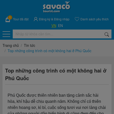
0
Tour đã đặt
Đăng ký
&
Đăng nhập
Danh sách yêu thích
VN
EN
Trang chủ
Tin tức
Top những công trình có một không hai ở Phú Quốc
Top những công trình có một không hai ở
Phú Quốc
Phú Quốc được thiên nhiên ban tặng cảnh sắc hài
hòa, khí hậu dễ chịu quanh năm. Không chỉ có thiên
nhiên hoang sơ, kì bí, cuộc sống tươi vui nơi làng chài
của những người dân biển bình dị cũng đem đến cho