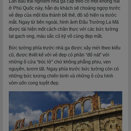
Lần đầu trải nghiệm nhà ga cáp treo có một không hai
ở Phú Quốc này, hẳn du khách sẽ choáng ngợp trước
vẻ đẹp của một tòa thành bề thế, đồ sộ hiện ra trước
mắt. Ngay từ bên ngoài, hình ảnh Đấu Trường La Mã
được tái hiện một cách chân thực với các bức tường
lạt gạch ong, màu sắc cũ kỹ vô cùng đẹp mắt.
Bức tường phía trước nhà ga được xây mới theo kiểu
cũ, được thiết kế với vẻ đẹp có phần “đổ nát” với
những ô cửa “tróc lở” chứ không phẳng phiu, vẹn
nguyên, tươm tất. Ngay phía trước bức tường còn có
những bức tượng chiến binh và những ô cửa hình
vòm uốn cong tuyệt đẹp.