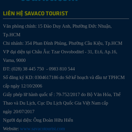
LIÊN HỆ SAVACO TOURIST
Văn phòng chính: 15 Đào Duy Anh, Phường Đức Nhuận,
Tp.HCM
Chi nhánh: 354 Phan Đình Phùng, Phường Cầu Kiệu, Tp.HCM
VP đại diện tại Châu Âu: Tzar Osvoboditel - 31, Et.6, Ap.16,
Varna, 9000
ĐT: (028) 38 445 750 - 0983 810 544
Số đăng ký KD: 0304617186 do Sở kế hoạch và đầu tư TPHCM
cấp ngày 12/10/2006
Giấy phép lữ hành quốc tế : 79-752/2017 do Bộ Văn Hóa, Thể
Thao và Du Lịch, Cục Du Lịch Quốc Gia Việt Nam cấp
ngày 20/07/2017
Người đại diện: Ông Đoàn Hữu Hiển
Website:
www.savacotourist.com