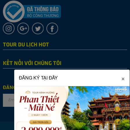
TOUR DU LỊCH HOT
KẾT NỐI VỚI CHÚNG TÔI
×
ĐĂNG KÝ TẠI ĐÂY
ĐĂNG KÝ NHẬN TIN
Copyright © 2022 SAVACO TOURIST. All rights reserved.