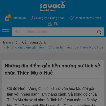
0
Tour đã đặt
Đăng ký
&
Đăng nhập
Danh sách yêu thích
VN
EN
Trang chủ
Cẩm nang du lịch
Những địa điểm gắn liền những sự tích về chùa Thiên Mụ ở Huế
Những địa điểm gắn liền những sự tích về
chùa Thiên Mụ ở Huế
Cố đô Huế - Vùng đất có lịch sử văn hóa lâu đời gắn
liền với nhiều danh lam thắng cảnh. Và trong đó chùa
Thiên Mụ được ví như là "linh hồn" của mảnh đất này.
Nơi đây được biết đến là một địa điểm linh thiêng, là