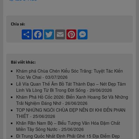
Chia sẻ:
Share
Facebook
Twitter
Email
Pinterest
Messenger
Bài viết khác:
Khám phá Chùa Chén Kiểu Sóc Trăng: Tuyệt Tác Kiến
Trúc Ve Chai - 03/07/2026
Lễ Vía Quan Thế Âm Bồ Tát Thành Đạo – Nét Đẹp Tâm
Linh Và Lòng Từ Bi Trong Đời Sống - 29/06/2026
Khám Phá Hồ Cốc 2026: Biển Xanh Hoang Sơ Và Những
Trải Nghiệm Đáng Nhớ - 26/06/2026
TOP NHỮNG NGÔI CHÙA ĐẸP NÊN ĐI KHI ĐẾN PHAN
THIẾT - 25/06/2026
Khăn Rằn Nam Bộ – Biểu Tượng Văn Hóa Đậm Chất
Miền Tây Sông Nước - 25/06/2026
Đi Trung Quốc Nhất Định Phải Ghé 15 Địa Điểm Đẹp