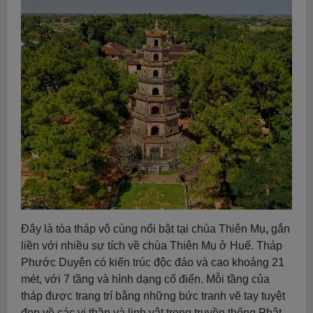
Đây là tòa tháp vô cùng nổi bật tại chùa Thiên Mụ
,
gắn
liền với nhiều sự tích về chùa Thiên Mụ ở Huế. Tháp
Phước Duyên có kiến trúc độc đáo và cao khoảng 21
mét, với 7 tầng và hình dạng cổ điển. Mỗi tầng của
tháp được trang trí bằng những bức tranh vẽ tay tuyệt
đẹp về các vị thần và linh vật trong truyền thống Phật