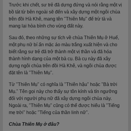
Trước khi chết, sư trẻ đã dựng đứng và nói rằng một vị
bồ tát từ bên ngoài sẽ đến và xây dựng một ngôi chùa
trên đồi Hà Khê, mang tên "Thiên Mụ" để trừ tà và
mang lại hòa bình cho vùng đất này.
Sau đó, theo những sự tích về chùa Thiên Mụ ở Huế,
một phụ nữ bí ẩn mặc áo màu trắng xuất hiện và cho
biết rằng sư trẻ đã trở thành một vị thần và đã hóa
thành hình dạng của một bà cụ. Bà cụ này đã xây
dựng ngôi chùa trên đồi Hà Khê, và ngôi chùa được
đặt tên là "Thiên Mụ".
Từ "Thiên Mụ" có nghĩa là "Thiên hậu" hoặc "Bà trời
Mụ." Tên gọi này cho thấy sự tôn kính và tín ngưỡng
đối với người phụ nữ đã xây dựng ngôi chùa này.
Ngoài ra, "Thiên Mụ" cũng có thể được hiểu là "Tiếng
mẹ trời" hoặc "Tiếng của thần linh nữ".
Chùa Thiên Mụ ở đâu?