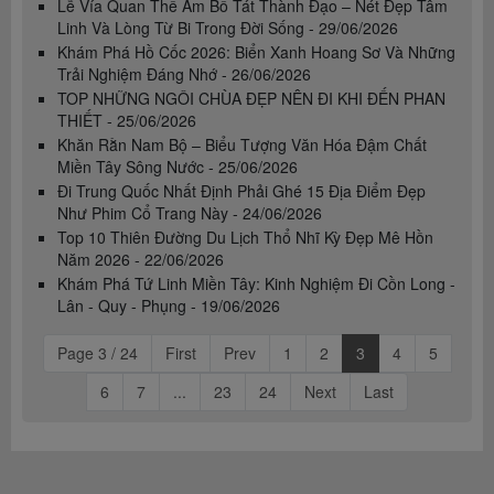
Lễ Vía Quan Thế Âm Bồ Tát Thành Đạo – Nét Đẹp Tâm
Linh Và Lòng Từ Bi Trong Đời Sống - 29/06/2026
Khám Phá Hồ Cốc 2026: Biển Xanh Hoang Sơ Và Những
Trải Nghiệm Đáng Nhớ - 26/06/2026
TOP NHỮNG NGÔI CHÙA ĐẸP NÊN ĐI KHI ĐẾN PHAN
THIẾT - 25/06/2026
Khăn Rằn Nam Bộ – Biểu Tượng Văn Hóa Đậm Chất
Miền Tây Sông Nước - 25/06/2026
Đi Trung Quốc Nhất Định Phải Ghé 15 Địa Điểm Đẹp
Như Phim Cổ Trang Này - 24/06/2026
Top 10 Thiên Đường Du Lịch Thổ Nhĩ Kỳ Đẹp Mê Hồn
Năm 2026 - 22/06/2026
Khám Phá Tứ Linh Miền Tây: Kinh Nghiệm Đi Cồn Long -
Lân - Quy - Phụng - 19/06/2026
Page 3 / 24
First
Prev
1
2
3
4
5
6
7
...
23
24
Next
Last