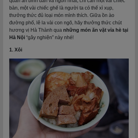
quán ăn bình dân và ngon nhất, chỉ cần một vài chiếc
bàn, một vài chiếc ghế là người ta có thể xì xụp,
thưởng thức đủ loại món mình thích.
Giữa ồn ào
đường phố, lê la vài con ngõ, hãy thưởng thức chút
hương vị Hà Thành qua
những món ăn vặt vỉa hè tại
Hà Nội
“gây nghiện” này nhé!
1. Xôi