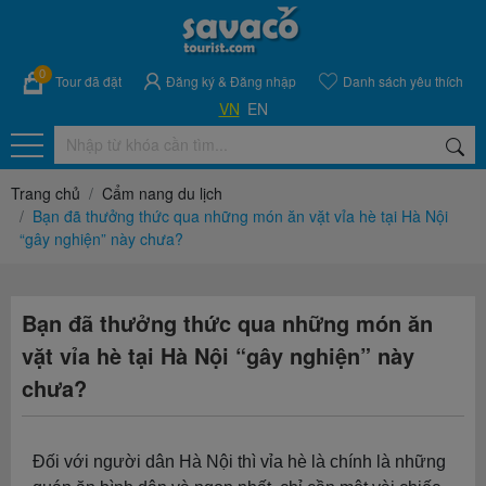
0
Tour đã đặt
Đăng ký
&
Đăng nhập
Danh sách yêu thích
VN
EN
Trang chủ
Cẩm nang du lịch
Bạn đã thưởng thức qua những món ăn vặt vỉa hè tại Hà Nội
“gây nghiện” này chưa?
Bạn đã thưởng thức qua những món ăn
vặt vỉa hè tại Hà Nội “gây nghiện” này
chưa?
Đối với người dân Hà Nội thì vỉa hè là chính là những