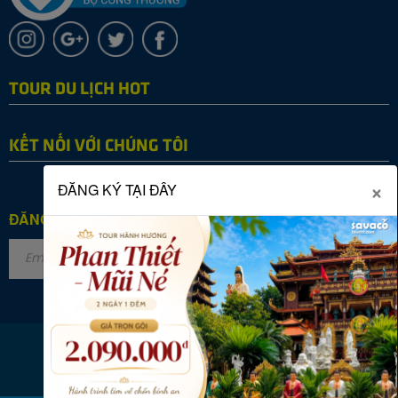
TOUR DU LỊCH HOT
KẾT NỐI VỚI CHÚNG TÔI
×
ĐĂNG KÝ TẠI ĐÂY
ĐĂNG KÝ NHẬN TIN
Copyright © 2022 SAVACO TOURIST. All rights reserved.
Online: 34
|
Tháng: 25196
|
Tổng: 2865829