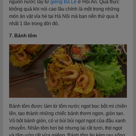
nguồn nước lấy từ
giếng Bá Lễ
ở Hội An. Quả thực
không quá khi nói cao lầu chính là một trong những
món ăn vặt vỉa hè tại Hà Nội mà bạn nên thử qua ít
nhất 1 lần trong đời đó.
7. Bánh tôm
Bánh tôm được làm từ tôm nước ngọt bọc bột mì chiên
lên, tạo thành những chiếc bánh thơm ngon, giòn tan.
Vỏ bột bánh giòn, có vị bùi bùi ngọt ngọt của đậu xanh
nhuyễn. Nhân tôm hơi bé nhưng lại rất tươi, thịt ngọt
và tẩm ướp rất vừa miệng. Bánh tôm ăn kèm rau sống