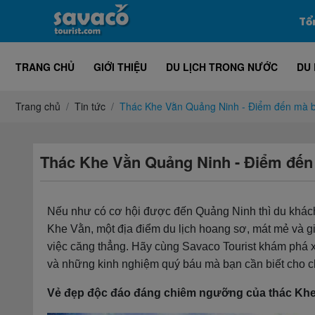
Tổ
TRANG CHỦ
GIỚI THIỆU
DU LỊCH TRONG NƯỚC
DU 
Trang chủ
Tin tức
Thác Khe Vằn Quảng Ninh - Điểm đến mà b
Thác Khe Vằn Quảng Ninh - Điểm đến
Nếu như có cơ hội được đến Quảng Ninh thì du khách
Khe Vằn, một địa điểm du lịch hoang sơ, mát mẻ và g
việc căng thẳng. Hãy cùng Savaco Tourist khám phá
và những kinh nghiệm quý báu mà bạn cần biết cho c
Vẻ đẹp độc đáo đáng chiêm ngưỡng của thác Kh