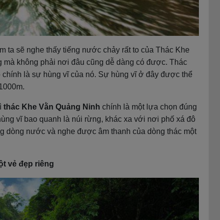
m ta sẽ nghe thấy tiếng nước chảy rất to của Thác Khe
ng mà không phải nơi đâu cũng dễ dàng có được. Thác
 chính là sự hùng vĩ của nó. Sự hùng vĩ ở đây được thể
 1000m.
ì
thác Khe Vằn Quảng Ninh
chính là một lựa chọn đúng
hùng vĩ bao quanh là núi rừng, khác xa với nơi phố xá đô
uống dòng nước và nghe được âm thanh của dòng thác một
t vẻ đẹp riêng