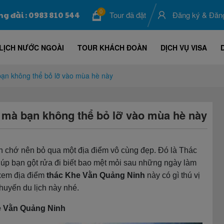
0
ng đài : 0983 810 544
Tour đã đặt
Đăng ký
&
Đăn
LỊCH NƯỚC NGOÀI
TOUR KHÁCH ĐOÀN
DỊCH VỤ VISA
ạn không thể bỏ lỡ vào mùa hè này
 mà bạn không thể bỏ lỡ vào mùa hè này
 chớ nên bỏ qua một địa điểm vô cùng đẹp. Đó là Thác
iúp bạn gột rửa đi biết bao mệt mỏi sau những ngày làm
 xem địa điểm
thác Khe Vằn Quảng Ninh
này có gì thú vị
huyến du lịch này nhé.
e Vằn Quảng Ninh