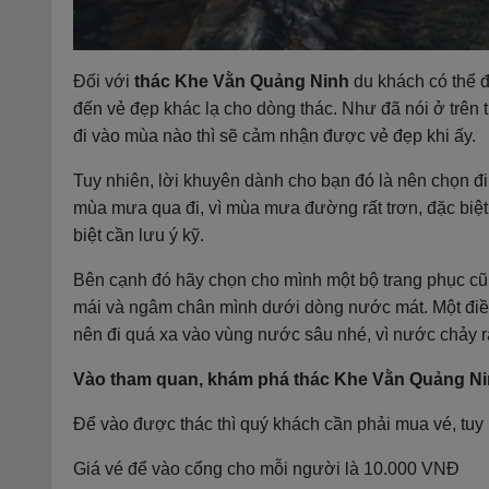
Đối với
thác Khe Vằn Quảng Ninh
du khách có thể 
đến vẻ đẹp khác lạ cho dòng thác. Như đã nói ở trên
đi vào mùa nào thì sẽ cảm nhận được vẻ đẹp khi ấy.
Tuy nhiên, lời khuyên dành cho bạn đó là nên chọn đi 
mùa mưa qua đi, vì mùa mưa đường rất trơn, đặc biệt l
biệt cần lưu ý kỹ.
Bên cạnh đó hãy chọn cho mình một bộ trang phục cũn
mái và ngâm chân mình dưới dòng nước mát. Một điều
nên đi quá xa vào vùng nước sâu nhé, vì nước chảy r
Vào tham quan, khám phá thác Khe Vằn Quảng Nin
Để vào được thác thì quý khách cần phải mua vé, tuy 
Giá vé để vào cổng cho mỗi người là 10.000 VNĐ