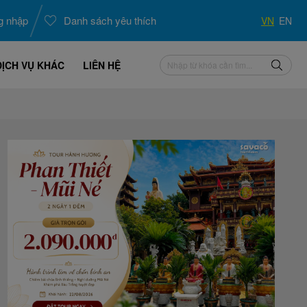
g nhập
Danh sách yêu thích
VN
EN
DỊCH VỤ KHÁC
LIÊN HỆ