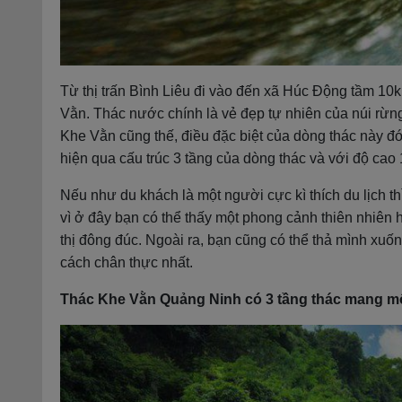
Từ thị trấn Bình Liêu đi vào đến xã Húc Động tầm 10k
Vằn. Thác nước chính là vẻ đẹp tự nhiên của núi rừ
Khe Vằn cũng thế, điều đặc biệt của dòng thác này đó
hiện qua cấu trúc 3 tầng của dòng thác và với độ cao
Nếu như du khách là một người cực kì thích du lịch th
vì ở đây bạn có thể thấy một phong cảnh thiên nhiên 
thị đông đúc. Ngoài ra, bạn cũng có thể thả mình x
cách chân thực nhất.
Thác Khe Vằn Quảng Ninh có 3 tầng thác mang mộ