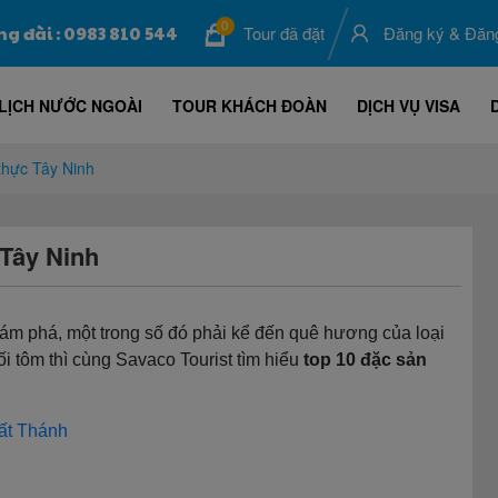
0
ng đài : 0983 810 544
Tour đã đặt
Đăng ký
&
Đăn
LỊCH NƯỚC NGOÀI
TOUR KHÁCH ĐOÀN
DỊCH VỤ VISA
thực Tây Ninh
Tây Ninh
hám phá, một trong số đó phải kể đến quê hương của loại
 tôm thì cùng Savaco Tourist tìm hiểu
top 10 đặc sản
ất Thánh