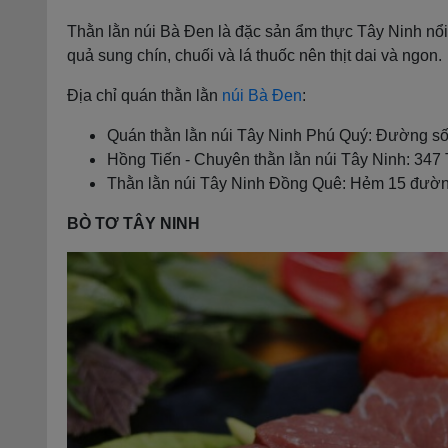
Thằn lằn núi Bà Đen là đặc sản ẩm thực Tây Ninh nổi 
quả sung chín, chuối và lá thuốc nên thịt dai và ngon.
Địa chỉ quán thằn lằn
núi Bà Đen
:
Quán thằn lằn núi Tây Ninh Phú Quý: Đường số
Hồng Tiến - Chuyên thằn lằn núi Tây Ninh: 34
Thằn lằn núi Tây Ninh Đồng Quê: Hẻm 15 đườn
BÒ TƠ TÂY NINH