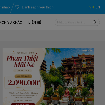
g nhập
Danh sách yêu thích
VN
EN
DỊCH VỤ KHÁC
LIÊN HỆ