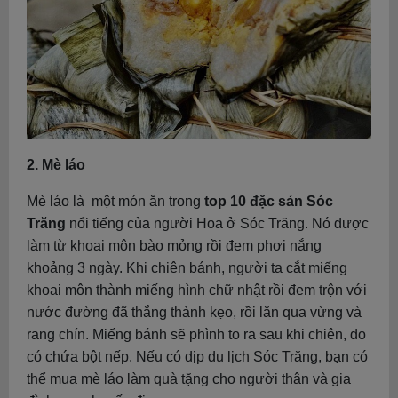
2. Mè láo
Mè láo là một món ăn trong
top 10 đặc sản Sóc
Trăng
nổi tiếng của người Hoa ở Sóc Trăng. Nó được
làm từ khoai môn bào mỏng rồi đem phơi nắng
khoảng 3 ngày. Khi chiên bánh, người ta cắt miếng
khoai môn thành miếng hình chữ nhật rồi đem trộn với
nước đường đã thắng thành kẹo, rồi lăn qua vừng và
rang chín. Miếng bánh sẽ phình to ra sau khi chiên, do
có chứa bột nếp. Nếu có dịp du lịch Sóc Trăng, bạn có
thể mua mè láo làm quà tặng cho người thân và gia