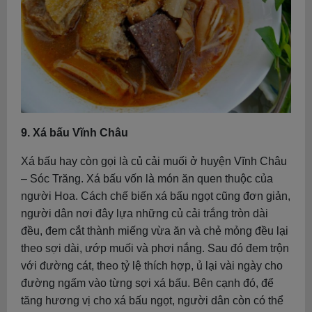
9. Xá bấu Vĩnh Châu
Xá bấu hay còn gọi là củ cải muối ở huyện Vĩnh Châu
– Sóc Trăng. Xá bấu vốn là món ăn quen thuộc của
người Hoa. Cách chế biến xá bấu ngọt cũng đơn giản,
người dân nơi đây lựa những củ cải trắng tròn dài
đều, đem cắt thành miếng vừa ăn và chẻ mỏng đều lại
theo sợi dài, ướp muối và phơi nắng. Sau đó đem trộn
với đường cát, theo tỷ lệ thích hợp, ủ lại vài ngày cho
đường ngấm vào từng sợi xá bấu. Bên cạnh đó, để
tăng hương vị cho xá bấu ngọt, người dân còn có thể