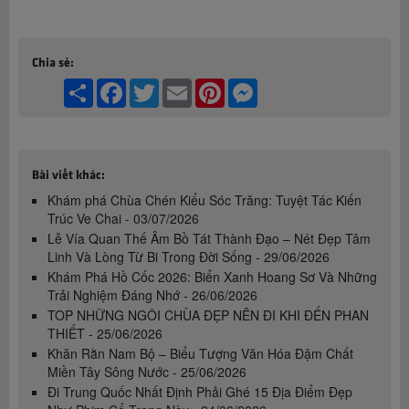
Chia sẻ:
Share
Facebook
Twitter
Email
Pinterest
Messenger
Bài viết khác:
Khám phá Chùa Chén Kiểu Sóc Trăng: Tuyệt Tác Kiến
Trúc Ve Chai - 03/07/2026
Lễ Vía Quan Thế Âm Bồ Tát Thành Đạo – Nét Đẹp Tâm
Linh Và Lòng Từ Bi Trong Đời Sống - 29/06/2026
Khám Phá Hồ Cốc 2026: Biển Xanh Hoang Sơ Và Những
Trải Nghiệm Đáng Nhớ - 26/06/2026
TOP NHỮNG NGÔI CHÙA ĐẸP NÊN ĐI KHI ĐẾN PHAN
THIẾT - 25/06/2026
Khăn Rằn Nam Bộ – Biểu Tượng Văn Hóa Đậm Chất
Miền Tây Sông Nước - 25/06/2026
Đi Trung Quốc Nhất Định Phải Ghé 15 Địa Điểm Đẹp