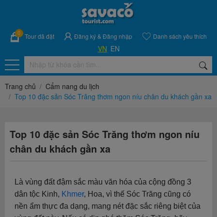
0
Tour đã đặt
Đăng ký
&
Đăng nhập
Danh sách yêu thích
VN
EN
Trang chủ
Cẩm nang du lịch
Top 10 đặc sản Sóc Trăng thơm ngon níu chân du khách gần xa
Top 10 đặc sản Sóc Trăng thơm ngon níu
chân du khách gần xa
Là vùng đất đậm sắc màu văn hóa của cộng đồng 3
dân tộc Kinh,
Khmer
, Hoa, vì thế Sóc Trăng cũng có
nền ẩm thực đa dạng, mang nét đặc sắc riêng biệt của