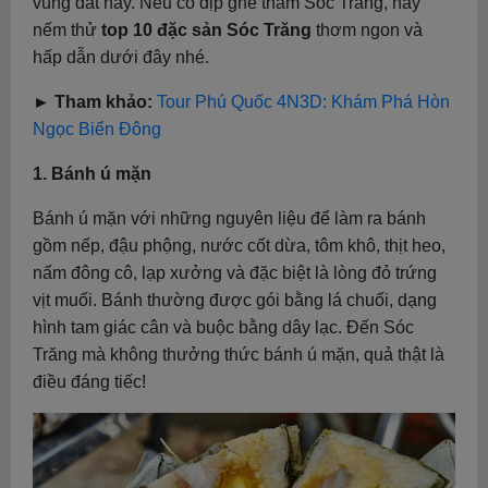
vùng đất này. Nếu có dịp ghé thăm Sóc Trăng, hãy
nếm thử
top 10 đặc sản Sóc Trăng
thơm ngon và
hấp dẫn dưới đây nhé.
► Tham khảo:
Tour Phú Quốc 4N3D: Khám Phá Hòn
Ngọc Biển Đông
1. Bánh ú mặn
Bánh ú mặn với những nguyên liệu để làm ra bánh
gồm nếp, đậu phộng, nước cốt dừa, tôm khô, thịt heo,
nấm đông cô, lạp xưởng và đặc biệt là lòng đỏ trứng
vịt muối. Bánh thường được gói bằng lá chuối, dạng
hình tam giác cân và buộc bằng dây lạc. Đến Sóc
Trăng mà không thưởng thức bánh ú mặn, quả thật là
điều đáng tiếc!