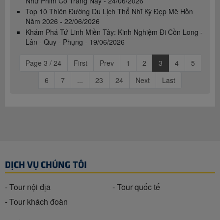
Như Phim Cổ Trang Này - 24/06/2026
Top 10 Thiên Đường Du Lịch Thổ Nhĩ Kỳ Đẹp Mê Hồn
Năm 2026 - 22/06/2026
Khám Phá Tứ Linh Miền Tây: Kinh Nghiệm Đi Cồn Long -
Lân - Quy - Phụng - 19/06/2026
Page 3 / 24
First
Prev
1
2
3
4
5
6
7
...
23
24
Next
Last
DỊCH VỤ CHÚNG TÔI
- Tour nội địa
- Tour quốc tế
- Tour khách đoàn