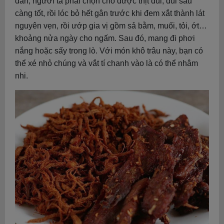
dẫn, người ta phải chọn cho được thịt đùi, đùi sau
càng tốt, rồi lóc bỏ hết gân trước khi đem xắt thành lát
nguyên vẹn, rồi ướp gia vị gồm sả bằm, muối, tỏi, ớt…
khoảng nửa ngày cho ngấm. Sau đó, mang đi phơi
nắng hoặc sấy trong lò. Với món khô trâu này, bạn có
thể xé nhỏ chúng và vắt tí chanh vào là có thể nhâm
nhi.