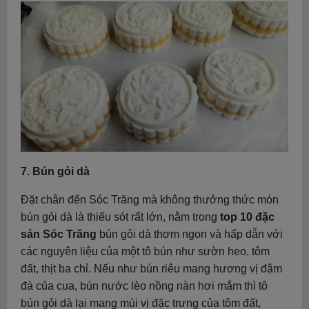
7. Bún gỏi dà
Đặt chân đến Sóc Trăng mà không thưởng thức món
bún gỏi dà là thiếu sót rất lớn, nằm trong
top 10 đặc
sản Sóc Trăng
bún gỏi dà thơm ngon và hấp dẫn với
các nguyên liệu của một tô bún như sườn heo, tôm
đất, thịt ba chỉ. Nếu như bún riêu mang hương vị đậm
đà của cua, bún nước lèo nồng nàn hơi mắm thì tô
bún gỏi dà lại mang mùi vị đặc trưng của tôm đất,