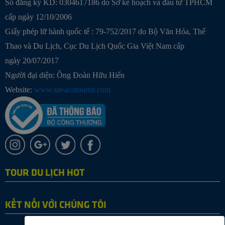
Số đăng ký KD: 0304617186 do Sở kế hoạch và đầu tư TPHCM
cấp ngày 12/10/2006
Giấy phép lữ hành quốc tế : 79-752/2017 do Bộ Văn Hóa, Thể
Thao và Du Lịch, Cục Du Lịch Quốc Gia Việt Nam cấp
ngày 20/07/2017
Người đại diện: Ông Đoàn Hữu Hiển
Website:
www.savacotourist.com
TOUR DU LỊCH HOT
KẾT NỐI VỚI CHÚNG TÔI