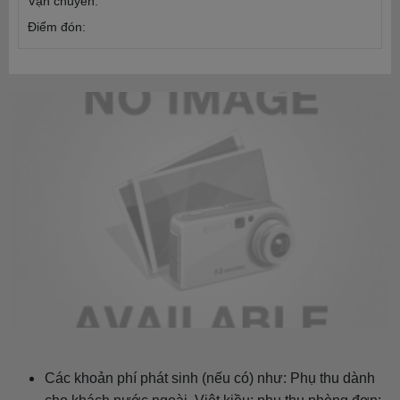
Vận chuyển:
Điểm đón:
Các khoản phí phát sinh (nếu có) như: Phụ thu dành