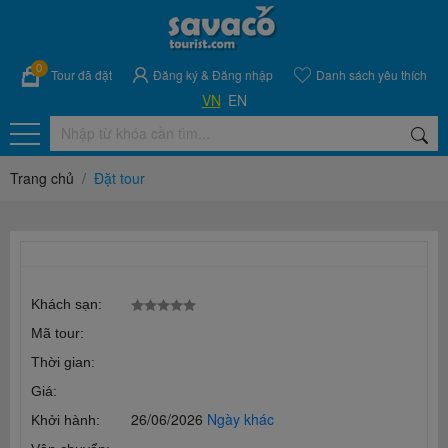
0
Tour đã đặt
Đăng ký
&
Đăng nhập
Danh sách yêu thích
VN
EN
Trang chủ
Đặt tour
Khách sạn:
Mã tour:
Thời gian:
Giá:
26/06/2026
Ngày khác
Khởi hành: