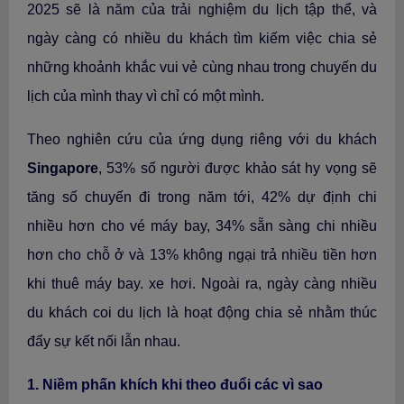
2025 sẽ là năm của trải nghiệm du lịch tập thể, và
ngày càng có nhiều du khách tìm kiếm việc chia sẻ
những khoảnh khắc vui vẻ cùng nhau trong chuyến du
lịch của mình thay vì chỉ có một mình.
Theo nghiên cứu của ứng dụng riêng với du khách
Singapore
, 53% số người được khảo sát hy vọng sẽ
tăng số chuyến đi trong năm tới, 42% dự định chi
nhiều hơn cho vé máy bay, 34% sẵn sàng chi nhiều
hơn cho chỗ ở và 13% không ngại trả nhiều tiền hơn
khi thuê máy bay. xe hơi. Ngoài ra, ngày càng nhiều
du khách coi du lịch là hoạt động chia sẻ nhằm thúc
đẩy sự kết nối lẫn nhau.
1. Niềm phấn khích khi theo đuổi các vì sao