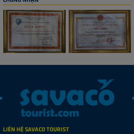
LIÊN HỆ SAVACO TOURIST