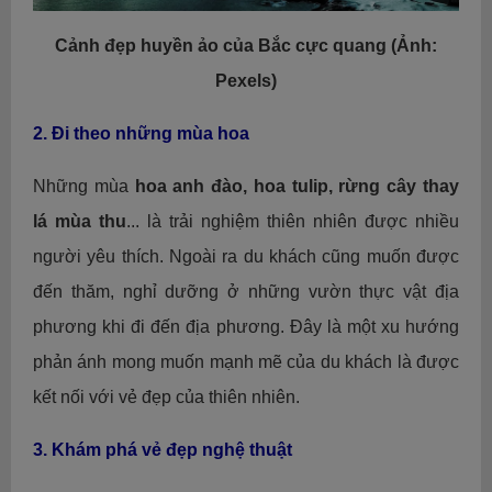
Cảnh đẹp huyền ảo của Bắc cực quang (Ảnh:
Pexels)
2. Đi theo những mùa hoa
Những mùa
hoa anh đào, hoa tulip, rừng cây thay
lá mùa thu
... là trải nghiệm thiên nhiên được nhiều
người yêu thích. Ngoài ra du khách cũng muốn được
đến thăm, nghỉ dưỡng ở những vườn thực vật địa
phương khi đi đến địa phương. Đây là một xu hướng
phản ánh mong muốn mạnh mẽ của du khách là được
kết nối với vẻ đẹp của thiên nhiên.
3. Khám phá vẻ đẹp nghệ thuật