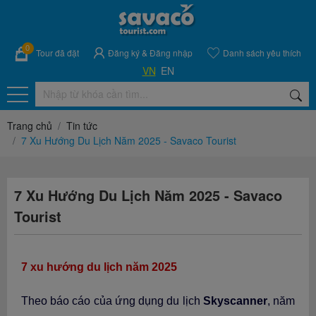
0
Tour đã đặt
Đăng ký
&
Đăng nhập
Danh sách yêu thích
VN
EN
Trang chủ
Tin tức
7 Xu Hướng Du Lịch Năm 2025 - Savaco Tourist
7 Xu Hướng Du Lịch Năm 2025 - Savaco
Tourist
7 xu hướng du lịch năm 2025
Theo báo cáo của ứng dụng du lịch
Skyscanner
, năm