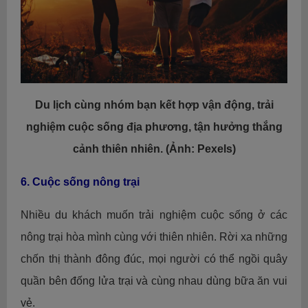
Du lịch cùng nhóm bạn kết hợp vận động, trải
nghiệm cuộc sống địa phương, tận hưởng thắng
cảnh thiên nhiên. (Ảnh: Pexels)
6. Cuộc sống nông trại
Nhiều du khách muốn trải nghiệm cuộc sống ở các
nông trại hòa mình cùng với thiên nhiên. Rời xa những
chốn thị thành đông đúc, mọi người có thể ngồi quây
quần bên đống lửa trại và cùng nhau dùng bữa ăn vui
vẻ.