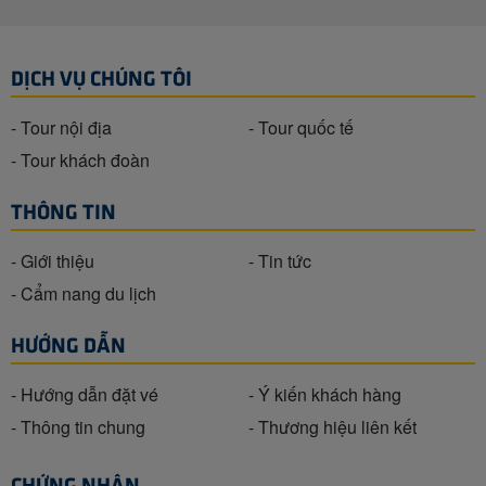
DỊCH VỤ CHÚNG TÔI
- Tour nội địa
- Tour quốc tế
- Tour khách đoàn
THÔNG TIN
- Giới thiệu
- Tin tức
- Cẩm nang du lịch
HƯỚNG DẪN
- Hướng dẫn đặt vé
- Ý kiến khách hàng
- Thông tin chung
- Thương hiệu liên kết
CHỨNG NHẬN