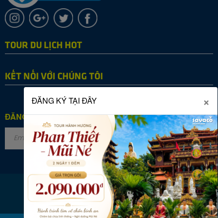
TOUR DU LỊCH HOT
KẾT NỐI VỚI CHÚNG TÔI
×
ĐĂNG KÝ TẠI ĐÂY
ĐĂNG KÝ NHẬN TIN
Copyright © 2022 SAVACO TOURIST. All rights reserved.
Online: 107
|
Tháng: 31156
|
Tổng: 2871789