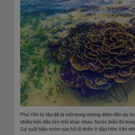
Phú Yên từ lâu đã là một trong những điểm đến du lị
nhiều hòn đảo lớn nhỏ khác nhau. Nước biển thì trong 
Sự xuất hiện vườn san hô lộ thiên ở đảo Hòn Yến như