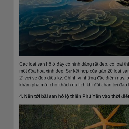
Các loại san hô ở đây có hình dáng rất đẹp, có loại t
một đóa hoa xinh đẹp. Sự kết hợp của gần 20 loài sa
2” với vẻ đẹp diệu kỳ. Chính vì những đặc điểm này, b
khám phá mới cho khách du lịch khi đặt chân tới đảo
4. Nên tới bãi san hô lộ thiên Phú Yên vào thời đi