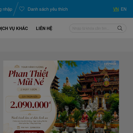
g nhập
Danh sách yêu thích
VN
EN
DỊCH VỤ KHÁC
LIÊN HỆ