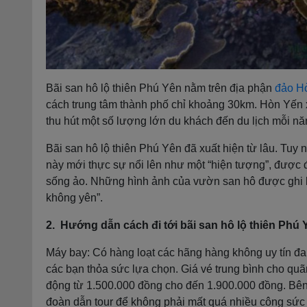
Bãi san hô lộ thiên Phú Yên nằm trên địa phận
đảo H
cách trung tâm thành phố chỉ khoảng 30km. Hòn Yến 
thu hút một số lượng lớn du khách đến du lịch mỗi nă
Bãi san hô lộ thiên Phú Yên đã xuất hiện từ lâu. Tuy 
này mới thực sự nổi lên như một “hiện tượng”, được
sống ảo. Những hình ảnh của vườn san hô được ghi l
không yên”.
2. Hướng dẫn cách đi tới bãi san hô lộ thiên Phú 
Máy bay: Có hàng loạt các hãng hàng không uy tín đ
các bạn thỏa sức lựa chọn. Giá vé trung bình cho qu
động từ 1.500.000 đồng cho đến 1.900.000 đồng. Bên
đoàn dẫn tour để không phải mất quá nhiều công sức 