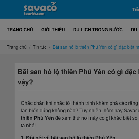
Tổ
TRANG CHỦ
GIỚI THIỆU
DU LỊCH TRONG NƯỚC
DU 
Trang chủ
Tin tức
Bãi san hô lộ thiên Phú Yên có gì đặc biệt 
Bãi san hô lộ thiên Phú Yên có gì đặc 
vậy?
Chắc chắn khi nhắc tới hành trình khám phá các rặng 
lặn biển đúng không nào? Tuy nhiên, hôm nay Savac
thiên Phú Yên
để xem thử nơi này có gì khác biệt so
ta nhé!
1. Đôi nét về bãi san hô lộ thiên Phú Yên