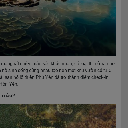
hì mang rất nhiều màu sắc khác nhau, có loại thì nở ra như
n hô sinh sống cùng nhau tạo nên một khu vườn có “1-0-
ãi san hô lộ thiên Phú Yên đã trở thành điểm check-in,
 Hòn Yến.
ểm nào?