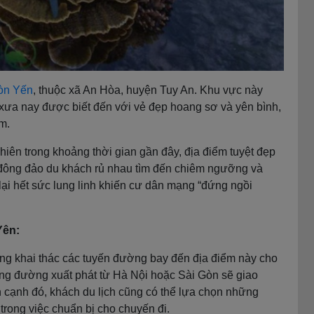
òn Yến
, thuộc xã An Hòa, huyện Tuy An. Khu vực này
xưa nay được biết đến với vẻ đẹp hoang sơ và yên bình,
m.
nhiên trong khoảng thời gian gần đây, địa điểm tuyệt đẹp
 đông đảo du khách rủ nhau tìm đến chiêm ngưỡng và
ại hết sức lung linh khiến cư dân mạng “đứng ngồi
Yên:
ang khai thác các tuyến đường bay đến địa điểm này cho
ãng đường xuất phát từ Hà Nội hoặc Sài Gòn sẽ giao
 cạnh đó, khách du lịch cũng có thể lựa chọn những
trong việc chuẩn bị cho chuyến đi.