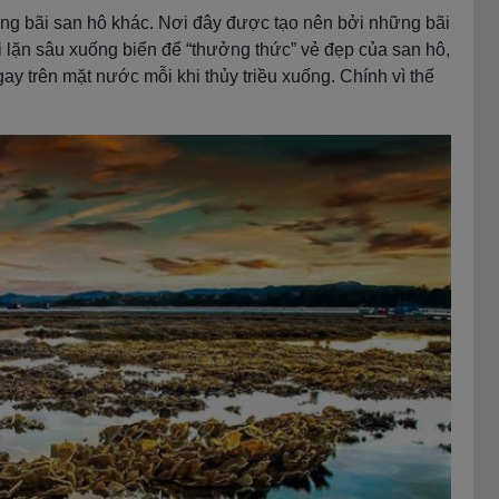
ững bãi san hô khác. Nơi đây được tạo nên bởi những bãi
 lặn sâu xuống biển để “thưởng thức” vẻ đẹp của san hô,
y trên mặt nước mỗi khi thủy triều xuống. Chính vì thế