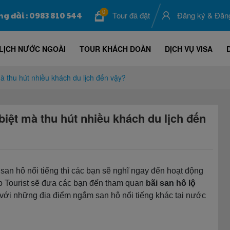
0
ng đài : 0983 810 544
Tour đã đặt
Đăng ký
&
Đăn
LỊCH NƯỚC NGOÀI
TOUR KHÁCH ĐOÀN
DỊCH VỤ VISA
mà thu hút nhiều khách du lịch đến vậy?
biệt mà thu hút nhiều khách du lịch đến
san hô nổi tiếng thì các bạn sẽ nghĩ ngay đến hoạt động
o Tourist sẽ đưa các bạn đến tham quan
bãi san hô lộ
 với những địa điểm ngắm san hô nổi tiếng khác tại nước