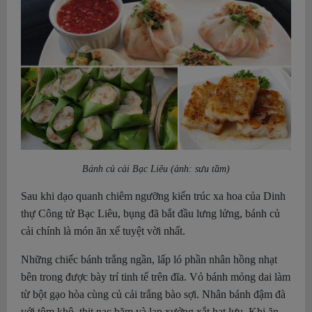
Bánh củ cải Bạc Liêu (ảnh: sưu tầm)
Sau khi dạo quanh chiêm ngưỡng kiến trúc xa hoa của Dinh
thự Công tử Bạc Liêu, bụng đã bắt đầu lưng lửng, bánh củ
cải chính là món ăn xế tuyệt vời nhất.
Những chiếc bánh trắng ngần, lấp ló phần nhân hồng nhạt
bên trong được bày trí tinh tế trên đĩa. Vỏ bánh mỏng dai làm
từ bột gạo hòa cùng củ cải trắng bào sợi. Nhân bánh đậm đà
với tôm khô, thịt nạc băm và lạp xưởng xắt hạt lựu. Khi ăn,