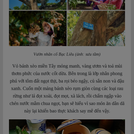
Vườn nhãn cổ Bạc Liêu (ảnh: sưu tầm)
Vỏ bánh xèo miền Tây mỏng manh, vàng ươm và toả mùi
thơm phức của nước cốt dừa. Bên trong là lớp nhân phong
phú với tôm đất ngọt thịt, ba rọi béo ngậy, củ sắn non và đậu
xanh. Cuốn một mảng bánh xèo rụm giòn cùng các loại rau
rừng như lá đọt xoài, đọt mọt, xà lách, rồi chấm ngập vào
chén nước mắm chua ngọt, bạn sẽ hiểu vì sao món ăn dân dã
này lại khiến bao thực khách say mê đến vậy.