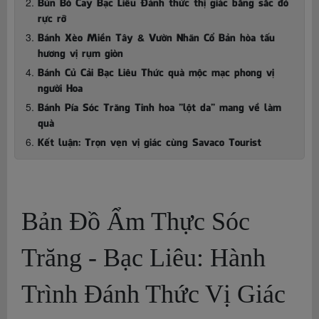
Bún Bò Cay Bạc Liêu Đánh thức thị giác bằng sắc đỏ
rực rỡ
Bánh Xèo Miền Tây & Vườn Nhãn Cổ Bản hòa tấu
hương vị rụm giòn
Bánh Củ Cải Bạc Liêu Thức quà mộc mạc phong vị
người Hoa
Bánh Pía Sóc Trăng Tinh hoa "lột da" mang về làm
quà
Kết luận: Trọn vẹn vị giác cùng Savaco Tourist
Bản Đồ Ẩm Thực Sóc
Trăng - Bạc Liêu: Hành
Trình Đánh Thức Vị Giác