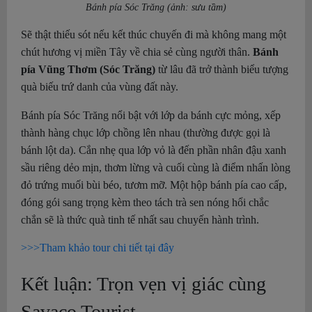
Bánh pía Sóc Trăng (ảnh: sưu tầm)
Sẽ thật thiếu sót nếu kết thúc chuyến đi mà không mang một
chút hương vị miền Tây về chia sẻ cùng người thân.
Bánh
pía Vũng Thơm (Sóc Trăng)
từ lâu đã trở thành biểu tượng
quà biếu trứ danh của vùng đất này.
Bánh pía Sóc Trăng nổi bật với lớp da bánh cực mỏng, xếp
thành hàng chục lớp chồng lên nhau (thường được gọi là
bánh lột da). Cắn nhẹ qua lớp vỏ là đến phần nhân đậu xanh
sầu riêng dẻo mịn, thơm lừng và cuối cùng là điểm nhấn lòng
đỏ trứng muối bùi béo, tươm mỡ. Một hộp bánh pía cao cấp,
đóng gói sang trọng kèm theo tách trà sen nóng hổi chắc
chắn sẽ là thức quà tinh tế nhất sau chuyến hành trình.
>>>Tham khảo tour chi tiết tại đây
Kết luận: Trọn vẹn vị giác cùng
Savaco Tourist