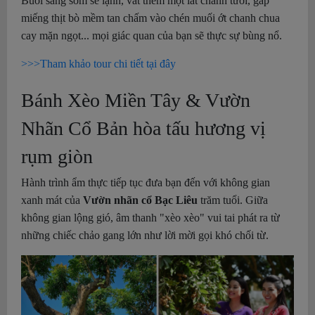
Buổi sáng sớm se lạnh, vắt thêm một lát chanh tươi, gắp
miếng thịt bò mềm tan chấm vào chén muối ớt chanh chua
cay mặn ngọt... mọi giác quan của bạn sẽ thực sự bùng nổ.
>>>Tham khảo tour chi tiết tại đây
Bánh Xèo Miền Tây & Vườn
Nhãn Cổ Bản hòa tấu hương vị
rụm giòn
Hành trình ẩm thực tiếp tục đưa bạn đến với không gian
xanh mát của
Vườn nhãn cổ Bạc Liêu
trăm tuổi. Giữa
không gian lộng gió, âm thanh "xèo xèo" vui tai phát ra từ
những chiếc chảo gang lớn như lời mời gọi khó chối từ.