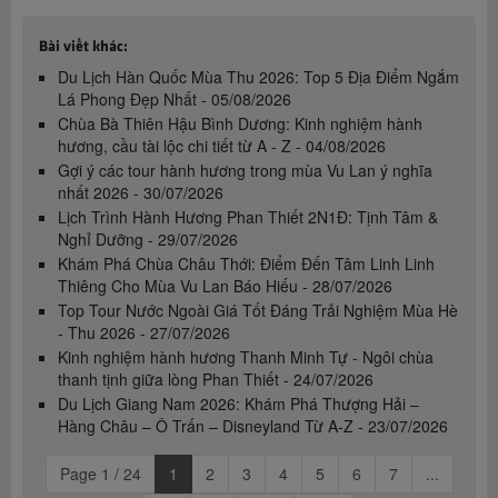
Bài viết khác:
Du Lịch Hàn Quốc Mùa Thu 2026: Top 5 Địa Điểm Ngắm
Lá Phong Đẹp Nhất - 05/08/2026
Chùa Bà Thiên Hậu Bình Dương: Kinh nghiệm hành
hương, cầu tài lộc chi tiết từ A - Z - 04/08/2026
Gợi ý các tour hành hương trong mùa Vu Lan ý nghĩa
nhất 2026 - 30/07/2026
Lịch Trình Hành Hương Phan Thiết 2N1Đ: Tịnh Tâm &
Nghỉ Dưỡng - 29/07/2026
Khám Phá Chùa Châu Thới: Điểm Đến Tâm Linh Linh
Thiêng Cho Mùa Vu Lan Báo Hiếu - 28/07/2026
Top Tour Nước Ngoài Giá Tốt Đáng Trải Nghiệm Mùa Hè
- Thu 2026 - 27/07/2026
Kinh nghiệm hành hương Thanh Minh Tự - Ngôi chùa
thanh tịnh giữa lòng Phan Thiết - 24/07/2026
Du Lịch Giang Nam 2026: Khám Phá Thượng Hải –
Hàng Châu – Ô Trấn – Disneyland Từ A-Z - 23/07/2026
Page 1 / 24
1
2
3
4
5
6
7
...