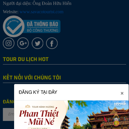
Người đại diện: Ông Đoàn Hữu Hiển
Website:
www.savacotourist.com
TOUR DU LỊCH HOT
KẾT NỐI VỚI CHÚNG TÔI
×
ĐĂNG KÝ TẠI ĐÂY
ĐĂNG KÝ NHẬN TIN