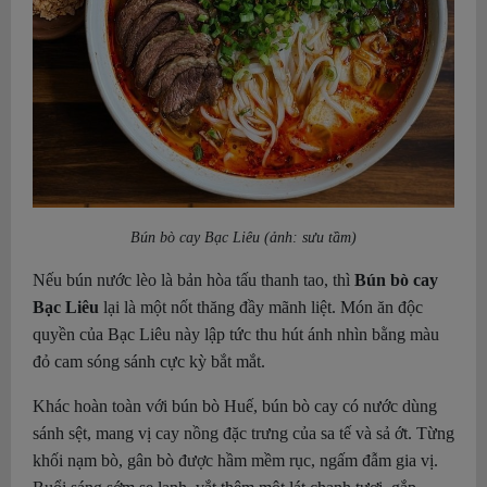
Bún bò cay Bạc Liêu (ảnh: sưu tầm)
Nếu bún nước lèo là bản hòa tấu thanh tao, thì
Bún bò cay
Bạc Liêu
lại là một nốt thăng đầy mãnh liệt. Món ăn độc
quyền của Bạc Liêu này lập tức thu hút ánh nhìn bằng màu
đỏ cam sóng sánh cực kỳ bắt mắt.
Khác hoàn toàn với bún bò Huế, bún bò cay có nước dùng
sánh sệt, mang vị cay nồng đặc trưng của sa tế và sả ớt. Từng
khối nạm bò, gân bò được hầm mềm rục, ngấm đẫm gia vị.