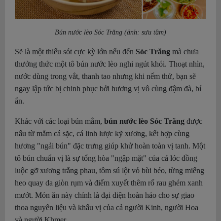
Bún nước lèo Sóc Trăng (ảnh: sưu tầm)
Sẽ là một thiếu sót cực kỳ lớn nếu đến
Sóc Trăng
mà chưa
thưởng thức một tô bún nước lèo nghi ngút khói. Thoạt nhìn,
nước dùng trong vắt, thanh tao nhưng khi nếm thử, bạn sẽ
ngay lập tức bị chinh phục bởi hương vị vô cùng đậm đà, bí
ẩn.
Khác với các loại bún mắm,
bún nước lèo Sóc Trăng
được
nấu từ mắm cá sặc, cá linh lược kỹ xương, kết hợp cùng
hương "ngải bún" đặc trưng giúp khử hoàn toàn vị tanh. Một
tô bún chuẩn vị là sự tổng hòa "ngập mặt" của cá lóc đồng
luộc gỡ xương trắng phau, tôm sú lột vỏ bùi béo, từng miếng
heo quay da giòn rụm và điểm xuyết thêm rổ rau ghém xanh
mướt. Món ăn này chính là đại diện hoàn hảo cho sự giao
thoa nguyên liệu và khẩu vị của cả người Kinh, người Hoa
và người Khmer.