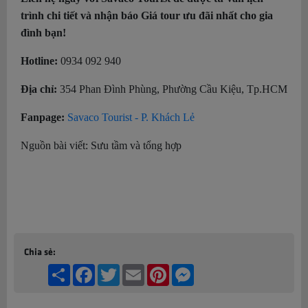
trình chi tiết và nhận báo Giá tour ưu đãi nhất cho gia
đình bạn!
Hotline:
0934 092 940
Địa chỉ:
354 Phan Đình Phùng, Phường Cầu Kiệu, Tp.HCM
Fanpage:
Savaco Tourist - P. Khách Lẻ
Nguồn bài viết: Sưu tầm và tổng hợp
Chia sẻ:
Share
Facebook
Twitter
Email
Pinterest
Messenger