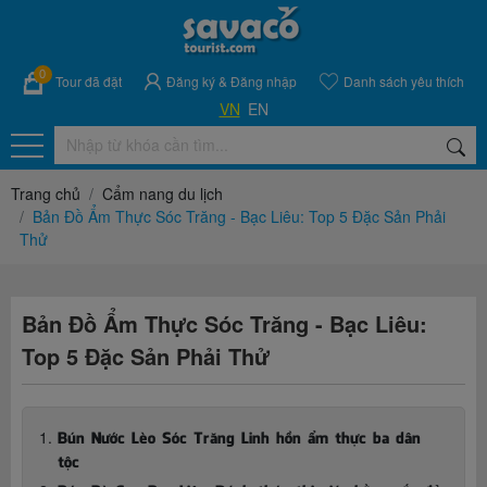
0
Tour đã đặt
Đăng ký
&
Đăng nhập
Danh sách yêu thích
VN
EN
Trang chủ
Cẩm nang du lịch
Bản Đồ Ẩm Thực Sóc Trăng - Bạc Liêu: Top 5 Đặc Sản Phải
Thử
Bản Đồ Ẩm Thực Sóc Trăng - Bạc Liêu:
Top 5 Đặc Sản Phải Thử
Bún Nước Lèo Sóc Trăng Linh hồn ẩm thực ba dân
tộc