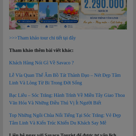
>>>Tham khảo tour chi tiết tại đây
Tham khảo thêm bài viết khác:
Khách Hàng Nói Gì Về Savaco ?
Lễ Vía Quan Thế Âm Bồ Tát Thành Đạo – Nét Đẹp Tâm
Linh Và Lòng Từ Bi Trong Đời Sống
Bạc Liêu – Sóc Trăng: Hành Trình Về Miền Tây Giao Thoa
Văn Hóa Và Những Điều Thú Vị Ít Người Biết
Top Những Ngôi Chùa Nổi Tiếng Tại Sóc Trăng: Vẻ Đẹp
Tâm Linh Và Kiến Trúc Khiến Du Khách Say Mê
Liên hệ ngay với Savaco Tourist để được tư vấn lịch