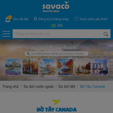
0
Tour đã đặt
Đăng ký
&
Đăng nhập
Danh sách yêu thích
VN
EN
Trang chủ
Du lịch nước ngoài
Du lịch Mỹ
Bờ Tây Canada
BỜ TÂY CANADA