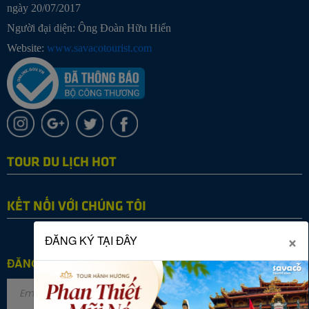
ngày 20/07/2017
Người đại diện: Ông Đoàn Hữu Hiển
Website:
www.savacotourist.com
TOUR DU LỊCH HOT
KẾT NỐI VỚI CHÚNG TÔI
×
ĐĂNG KÝ TẠI ĐÂY
ĐĂNG KÝ NHẬN TIN