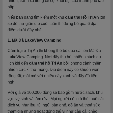
nhiên, tránh xa tiếng xe cộ, khói bụi của thành phố tấp
nập.
Nếu bạn đang tìm kiếm một khu
cắm trại Hồ Trị An
xịn
sò để thư giãn dịp cuối tuần thì đừng bỏ qua 6 địa
điểm dưới đây nhé!
1. Mã Đà LakeView Camping
Cắm trại ở Trị An thì không thể bỏ qua cái tên Mã Đà
LakeView Camping. Nơi đây thu hút nhiều khách du
lịch khi đến
cắm trại hồ Trị An
bởi phong cảnh thiên
nhiên cực kì thơ mộng. Địa điểm này có khuôn viên
rộng rãi, mát mẻ với nhiều cây xanh và đầy đủ tiện
nghi.
Với giá vé 100.000 đồng sẽ bao gồm nước sạch, khu
vực vệ sinh và tắm rửa. Mọi người còn có thể thuê các
dịch vụ như lều, túi ngủ, bàn ghế, đồ ăn và thoả sức
tham gia những hoạt động thú vị như câu cá, chèo