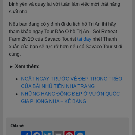
bình yên và quay lại với tuần làm việc mới thật năng
suất nha!
Nếu bạn đang có ý định đi du lịch hồ Trị An thì hãy
tham khảo ngay Tour Đảo Ó hồ Trị An - Sol Retreat
Farm 2N1Đ của Savaco Tourist
tại đây
nhé! Thanh
xuân của bạn sẽ rực rỡ hơn nếu có Savaco Tourist đi
cùng.
► Xem thêm:
NGẤT NGAY TRƯỚC VẺ ĐẸP TRONG TRẺO
CỦA BÃI NHŨ TIÊN NHA TRANG
NHỮNG HANG ĐỘNG ĐẸP Ở VƯỜN QUỐC
GIA PHONG NHA – KẺ BÀNG
Chia sẻ:
Share
Facebook
Twitter
Email
Pinterest
Messenger