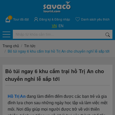
0
Tour đã đặt
Đăng ký
&
Đăng nhập
Danh sách yêu thích
VN
EN
Trang chủ
Tin tức
Bỏ túi ngay 6 khu cắm trại hồ Trị An cho chuyến nghỉ lễ sắp tới
Bỏ túi ngay 6 khu cắm trại hồ Trị An cho
chuyến nghỉ lễ sắp tới
Hồ Trị An
đang làm điểm đếm được các bạn trẻ và gia
đình lựa chọn sau những ngày học tập và làm việc mệt
mỏi. Nơi đây giúp mọi người được trở về với thiên