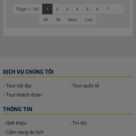
Page 1 / 39
1
2
3
4
5
6
7
...
38
39
Next
Last
DỊCH VỤ CHÚNG TÔI
- Tour nội địa
- Tour quốc tế
- Tour khách đoàn
THÔNG TIN
- Giới thiệu
- Tin tức
- Cẩm nang du lịch