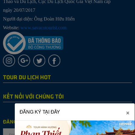
Thao và Du Lịch, Cục Du Lịch Quốc Gia Việt Nam cấp
ngày 20/07/2017
Người đại diện: Ông Đoàn Hữu Hiển
Website:
www.savacotourist.com
TOUR DU LỊCH HOT
KẾT NỐI VỚI CHÚNG TÔI
×
ĐĂNG KÝ TẠI ĐÂY
ĐĂNG KÝ NHẬN TIN