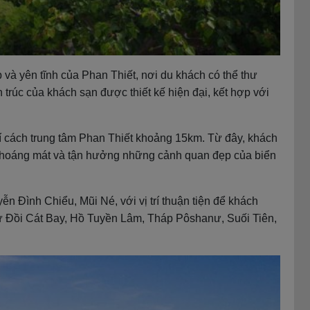
 và yên tĩnh của Phan Thiết, nơi du khách có thể thư
 trúc của khách sạn được thiết kế hiện đại, kết hợp với
rí cách trung tâm Phan Thiết khoảng 15km. Từ đây, khách
 thoáng mát và tận hưởng những cảnh quan đẹp của biển
n Đình Chiểu, Mũi Né, với vị trí thuận tiện để khách
ư Đồi Cát Bay, Hồ Tuyền Lâm, Tháp Pôshanư, Suối Tiên,