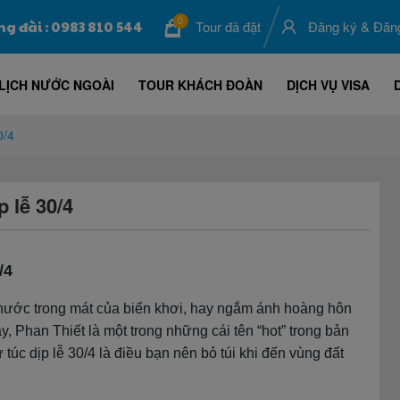
0
ng đài : 0983 810 544
Tour đã đặt
Đăng ký
&
Đăn
LỊCH NƯỚC NGOÀI
TOUR KHÁCH ĐOÀN
DỊCH VỤ VISA
0/4
 lễ 30/4
/4
n nước trong mát của biển khơi, hay ngắm ánh hoàng hôn
y, Phan Thiết là một trong những cái tên “hot” trong bản
 túc dịp lễ 30/4 là điều bạn nên bỏ túi khi đến vùng đất