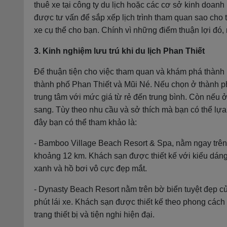
thuê xe tại công ty du lịch hoặc các cơ sở kinh doanh
được tư vấn để sắp xếp lịch trình tham quan sao cho 
xe cụ thể cho bạn. Chính vì những điểm thuận lợi đó,
3. Kinh nghiệm lưu trú khi du lịch Phan Thiết
Để thuận tiện cho việc tham quan và khám phá thành 
thành phố Phan Thiết và Mũi Né. Nếu chọn ở thành p
trung tâm với mức giá từ rẻ đến trung bình. Còn nếu 
sang. Tùy theo nhu cầu và sở thích mà bạn có thể lự
đây bạn có thể tham khảo là:
- Bamboo Village Beach Resort & Spa, nằm ngay trên 
khoảng 12 km. Khách sạn được thiết kế với kiểu dáng 
xanh và hồ bơi vô cực đẹp mắt.
- Dynasty Beach Resort nằm trên bờ biển tuyệt đẹp c
phút lái xe. Khách sạn được thiết kế theo phong cách 
trang thiết bị và tiện nghi hiện đại.