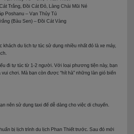
 Cát Trắng, Đồi Cát Đỏ, Làng Chài Mũi Né
háp Poshanu – Vạn Thủy Tú
Trắng (Bàu Sen) – Đồi Cát Vàng
khách du lịch tự túc sử dụng nhiều nhất đó là xe máy,
ch.
u đi tự túc từ 1-2 người. Với loại phương tiện này, bạn
vui chơi. Mà bạn còn được “hít hà” những làn gió biển
bạn nên sử dụng taxi để dễ dàng cho việc di chuyển.
huẩn bị lịch trình du lịch Phan Thiết trước. Sau đó mới