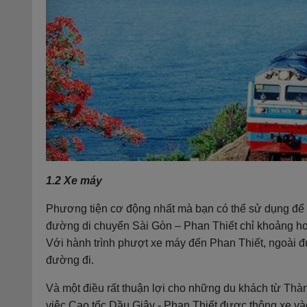
1.2 Xe máy
Phương tiện cơ động nhất mà bạn có thể sử dụng để d
đường di chuyển Sài Gòn – Phan Thiết chỉ khoảng h
Với hành trình phượt xe máy đến Phan Thiết, ngoài 
đường đi.
Và một điều rất thuận lợi cho những du khách từ Thà
việc Cao tốc Dầu Giây - Phan Thiết được thông xe vào