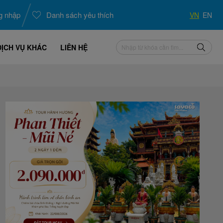
g nhập
Danh sách yêu thích
VN
EN
DỊCH VỤ KHÁC
LIÊN HỆ