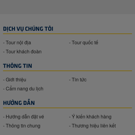
DỊCH VỤ CHÚNG TÔI
- Tour nội địa
- Tour quốc tế
- Tour khách đoàn
THÔNG TIN
- Giới thiệu
- Tin tức
- Cẩm nang du lịch
HƯỚNG DẪN
- Hướng dẫn đặt vé
- Ý kiến khách hàng
- Thông tin chung
- Thương hiệu liên kết