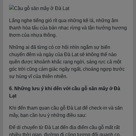
Lắng nghe tiếng gió rít qua những kẽ lá, những âm
thanh hòa tấu của bản nhạc rừng và tận hưởng hương
thơm của nhựa thông.
Những ai đã từng có cơ hội nhìn ngắm sự biến
chuyển đêm và ngày của Đà Lạt sẽ không thể nào
quên được khoảnh khắc rạng ngời, sáng rực cả một
góc trời cũng cảm giác ngây ngất, choáng ngợp trước
sự hùng vĩ của thiên nhiên.
6.
Những lưu ý khi đến với cầu gỗ săn mây
ở
Đà
Lạt
Khi đến tham quan cầu gỗ Đà Lạt để check-in và săn
mây, bạn cần lưu ý những điều sau:
Để di chuyển từ Đà Lạt đến địa điểm cầu gỗ mất rất
nhiều thời gian, đường đi cũng tương đối quanh co,