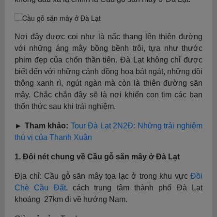
Nơi đây được coi như là nấc thang lên thiên đường
với những áng mây bồng bềnh trôi, tựa như thước
phim đẹp của chốn thần tiên. Đà Lạt không chỉ được
biết đến với những cánh đồng hoa bát ngát, những đồi
thông xanh rì, ngút ngàn mà còn là thiên đường săn
mây. Chắc chắn đây sẽ là nơi khiến con tim các bạn
thổn thức sau khi trải nghiệm.
► Tham khảo:
Tour Đà Lạt 2N2Đ: Những trải nghiệm
thú vị của Thanh Xuân
1. Đôi nét chung về Cầu gỗ săn mây
ở
Đà Lạt
Địa chỉ: Cầu gỗ săn mây tọa lạc ở trong khu vực
Đồi
Chè Cầu Đất
, cách trung tâm thành phố Đà Lạt
khoảng 27km đi về hướng Nam.