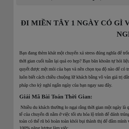
ĐI MIỀN TÂY 1 NGÀY CÓ GÌ 
NG
Bạn đang thèm khát một chuyến xả stress đúng nghĩa để trốn
thời gian cuối tuần lại quá eo hẹp? Bạn băn khoăn tự hỏi liệ
quyết được mệt mỏi của bạn và nên chọn tọa độ nào để có tr
luôn biết cách chiều chuộng lữ khách bằng vô vàn giá trị đắ
pháp cho kỳ nghỉ ngắn ngày của bạn ngay sau đây.
Giải Mã Bài Toán Thời Gian:
Nhiều du khách thường lo ngại rằng thời gian một ngày là q
tế của chuyến đi nằm ở việc tối ưu hóa lộ trình để đánh trún
toàn có thể rũ bỏ hoàn toàn khói bụi thành thị để đắm mình v
100% năng lượng làm việc.