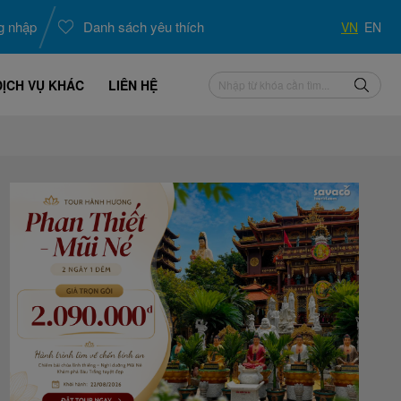
g nhập
Danh sách yêu thích
VN
EN
DỊCH VỤ KHÁC
LIÊN HỆ