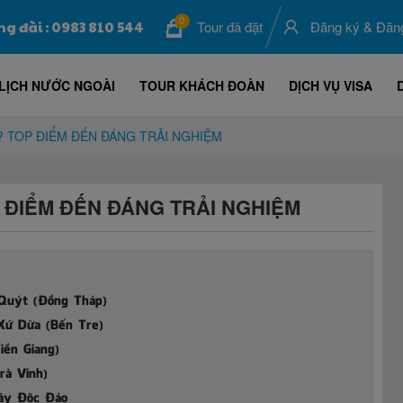
0
ng đài : 0983 810 544
Tour đã đặt
Đăng ký
&
Đăn
LỊCH NƯỚC NGOÀI
TOUR KHÁCH ĐOÀN
DỊCH VỤ VISA
I? TOP ĐIỂM ĐẾN ĐÁNG TRẢI NGHIỆM
OP ĐIỂM ĐẾN ĐÁNG TRẢI NGHIỆM
 Quýt (Đồng Tháp)
Xứ Dừa (Bến Tre)
iền Giang)
rà Vinh)
Tây Độc Đáo