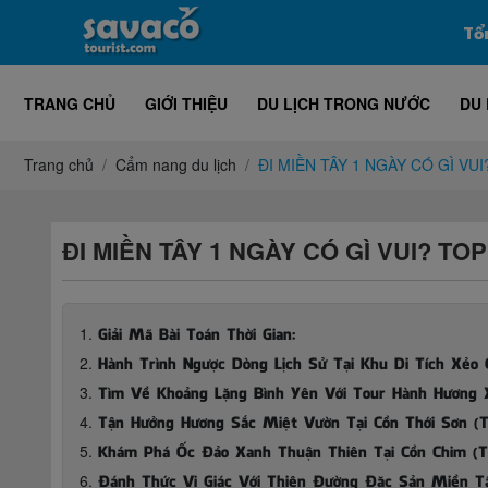
Tổ
TRANG CHỦ
GIỚI THIỆU
DU LỊCH TRONG NƯỚC
DU 
Trang chủ
Cẩm nang du lịch
ĐI MIỀN TÂY 1 NGÀY CÓ GÌ VU
ĐI MIỀN TÂY 1 NGÀY CÓ GÌ VUI? T
Giải Mã Bài Toán Thời Gian:
Hành Trình Ngược Dòng Lịch Sử Tại Khu Di Tích Xẻo
Tìm Về Khoảng Lặng Bình Yên Với Tour Hành Hương 
Tận Hưởng Hương Sắc Miệt Vườn Tại Cồn Thới Sơn (T
Khám Phá Ốc Đảo Xanh Thuận Thiên Tại Cồn Chim (T
Đánh Thức Vị Giác Với Thiên Đường Đặc Sản Miền 