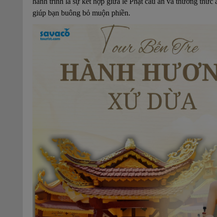
hành trình là sự kết hợp giữa lễ Phật cầu an và thưởng thức
giúp bạn buông bỏ muộn phiền.