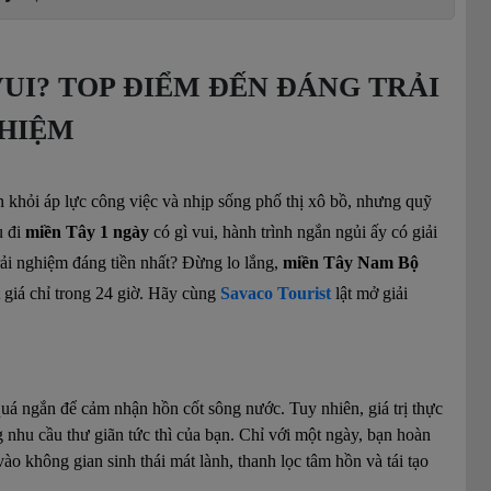
VUI? TOP ĐIỂM ĐẾN ĐÁNG TRẢI
HIỆM
 khỏi áp lực công việc và nhịp sống phố thị xô bồ, nhưng quỹ
u đi
miền Tây 1 ngày
có gì vui, hành trình ngắn ngủi ấy có giải
ải nghiệm đáng tiền nhất? Đừng lo lắng,
miền Tây Nam Bộ
t giá chỉ trong 24 giờ. Hãy cùng
Savaco Tourist
lật mở giải
uá ngắn để cảm nhận hồn cốt sông nước. Tuy nhiên, giá trị thực
g nhu cầu thư giãn tức thì của bạn. Chỉ với một ngày, bạn hoàn
ào không gian sinh thái mát lành, thanh lọc tâm hồn và tái tạo