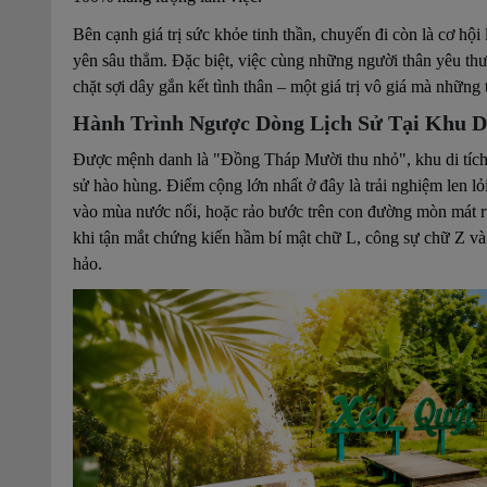
Bên cạnh giá trị sức khỏe tinh thần, chuyến đi còn là cơ hội 
yên sâu thẳm. Đặc biệt, việc cùng những người thân yêu th
chặt sợi dây gắn kết tình thân – một giá trị vô giá mà những
Hành Trình Ngược Dòng Lịch Sử Tại Khu D
Được mệnh danh là "Đồng Tháp Mười thu nhỏ", khu di tíc
sử hào hùng. Điểm cộng lớn nhất ở đây là trải nghiệm len l
vào mùa nước nổi, hoặc rảo bước trên con đường mòn mát r
khi tận mắt chứng kiến hầm bí mật chữ L, công sự chữ Z v
hảo.