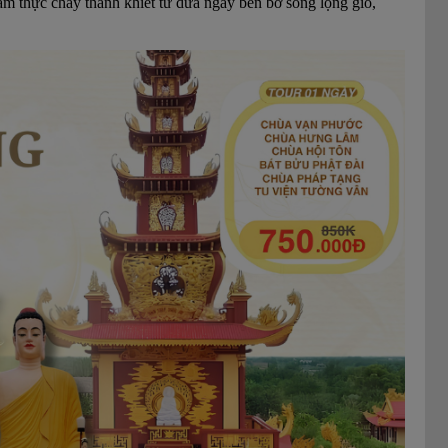
 ẩm thực chay thanh khiết từ dừa ngay bên bờ sông lộng gió,