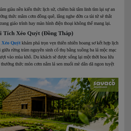
làm giàu nền kiến thức lịch sử, chiêm bái tâm linh tìm lại sự an
ưởng thức mâm cơm đồng quê, lắng nghe đờn ca tài tử sẽ thắt
 trang giáo trình hay màn hình điện thoại không thể mang lại.
i Tích Xẻo Quýt (Đồng Tháp)
h
Xẻo Quýt
khám phá trọn vẹn thiên nhiên hoang sơ kết hợp lịch
ỏi giữa rừng tràm nguyên sinh cổ thụ bằng xuồng ba lá mộc mạc
ượi vào mùa khô. Du khách sẽ được sống lại một thời hoa lửa
à thưởng thức món cơm nắm lá sen muối mè dân dã ngon tuyệt