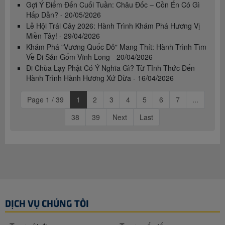
Gợi Ý Điểm Đến Cuối Tuần: Châu Đốc – Cồn Én Có Gì
Hấp Dẫn? - 20/05/2026
Lễ Hội Trái Cây 2026: Hành Trình Khám Phá Hương Vị
Miền Tây! - 29/04/2026
Khám Phá "Vương Quốc Đỏ" Mang Thít: Hành Trình Tìm
Về Di Sản Gốm Vĩnh Long - 20/04/2026
Đi Chùa Lạy Phật Có Ý Nghĩa Gì? Từ Tỉnh Thức Đến
Hành Trình Hành Hương Xứ Dừa - 16/04/2026
Page 1 / 39
1
2
3
4
5
6
7
...
38
39
Next
Last
DỊCH VỤ CHÚNG TÔI