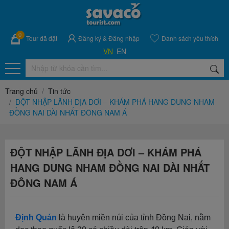
0
Tour đã đặt
Đăng ký
&
Đăng nhập
Danh sách yêu thích
VN
EN
Trang chủ
Tin tức
ĐỘT NHẬP LÃNH ĐỊA DƠI – KHÁM PHÁ HANG DUNG NHAM
ĐỒNG NAI DÀI NHẤT ĐÔNG NAM Á
ĐỘT NHẬP LÃNH ĐỊA DƠI – KHÁM PHÁ
HANG DUNG NHAM ĐỒNG NAI DÀI NHẤT
ĐÔNG NAM Á
Định Quán
là huyện miền núi của tỉnh Đồng Nai, nằm