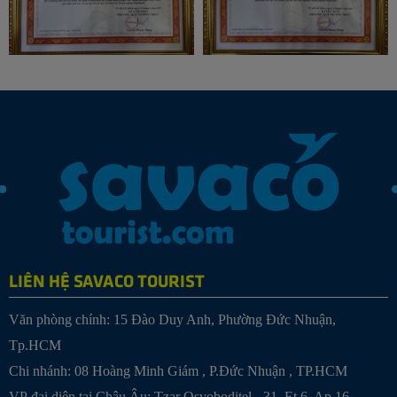
LIÊN HỆ SAVACO TOURIST
Văn phòng chính: 15 Đào Duy Anh, Phường Đức Nhuận,
Tp.HCM
Chi nhánh:
08 Hoàng Minh Giám , P.Đức Nhuận , TP.HCM
VP đại diện tại Châu Âu: Tzar Osvoboditel - 31, Et.6, Ap.16,