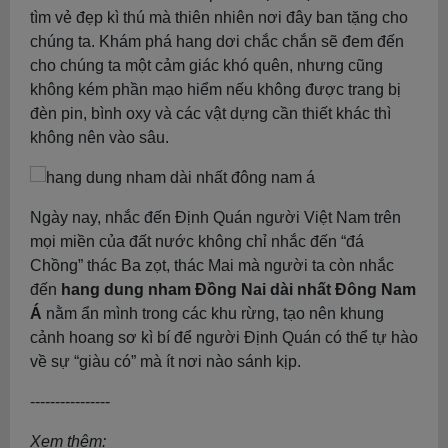
tìm vẻ đẹp kì thú mà thiên nhiên nơi đây ban tặng cho
chúng ta. Khám phá hang dơi chắc chắn sẽ đem đến
cho chúng ta một cảm giác khó quên, nhưng cũng
không kém phần mạo hiểm nếu không được trang bị
đèn pin, bình oxy và các vật dựng cần thiết khác thì
không nên vào sâu.
Ngày nay, nhắc đến Định Quán người Việt Nam trên
mọi miền của đất nước không chỉ nhắc đến “đá
Chồng” thác Ba zọt, thác Mai mà người ta còn nhắc
đến
hang dung nham Đồng Nai dài nhất Đông Nam
Á
nằm ẩn mình trong các khu rừng, tạo nên khung
cảnh hoang sơ kì bí để người Định Quán có thể tự hào
về sự “giàu có” mà ít nơi nào sánh kịp.
----------------
Xem thêm: