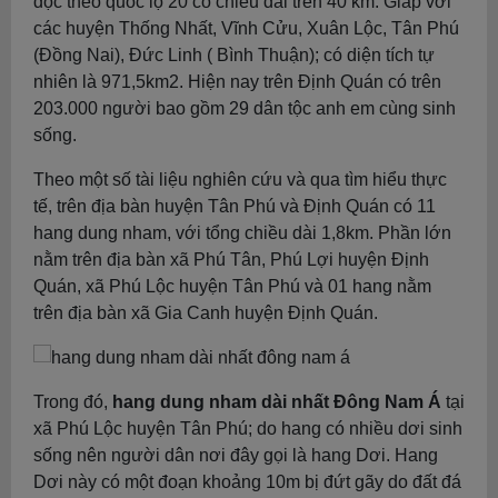
dọc theo quốc lộ 20 có chiều dài trên 40 km. Giáp với
các huyện Thống Nhất, Vĩnh Cửu, Xuân Lộc, Tân Phú
(Đồng Nai), Đức Linh ( Bình Thuận); có diện tích tự
nhiên là 971,5km2. Hiện nay trên Định Quán có trên
203.000 người bao gồm 29 dân tộc anh em cùng sinh
sống.
Theo một số tài liệu nghiên cứu và qua tìm hiểu thực
tế, trên địa bàn huyện Tân Phú và Định Quán có 11
hang dung nham, với tổng chiều dài 1,8km. Phần lớn
nằm trên địa bàn xã Phú Tân, Phú Lợi huyện Định
Quán, xã Phú Lộc huyện Tân Phú và 01 hang nằm
trên địa bàn xã Gia Canh huyện Định Quán.
Trong đó,
hang dung nham dài nhất Đông Nam Á
tại
xã Phú Lộc huyện Tân Phú; do hang có nhiều dơi sinh
sống nên người dân nơi đây gọi là hang Dơi. Hang
Dơi này có một đoạn khoảng 10m bị đứt gãy do đất đá