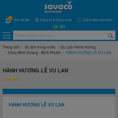
0
Tour đã đặt
Đăng ký
&
Đăng nhập
Danh sách yêu thích
VN
EN
Trang chủ
Du lịch trong nước
Du Lịch Hành Hương
Chùa Bình Dương - Bình Phước
HÀNH HƯƠNG LỄ VU LAN
HÀNH HƯƠNG LỄ VU LAN
HÀNH HƯƠNG LỄ VU LAN