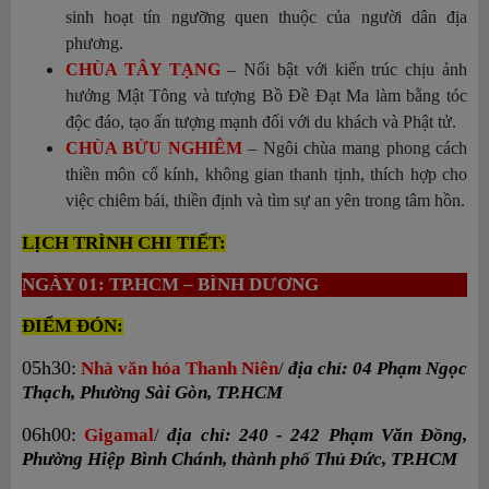
sinh hoạt tín ngưỡng quen thuộc của người dân địa
phương.
CHÙA TÂY TẠNG
– Nổi bật với kiến trúc chịu ảnh
hưởng Mật Tông và tượng Bồ Đề Đạt Ma làm bằng tóc
độc đáo, tạo ấn tượng mạnh đối với du khách và Phật tử.
CHÙA BỬU NGHIÊM
– Ngôi chùa mang phong cách
thiền môn cổ kính, không gian thanh tịnh, thích hợp cho
việc chiêm bái, thiền định và tìm sự an yên trong tâm hồn.
LỊCH TRÌNH CHI TIẾT:
NGÀY 01: TP.HCM – BÌNH DƯƠNG
ĐIỂM ĐÓN:
05h30:
Nhà văn hóa Thanh Niên
/
địa chỉ: 04 Phạm Ngọc
Thạch, Phường Sài Gòn, TP.HCM
06h00:
Gigamal
/
địa chỉ: 240 - 242 Phạm Văn Đồng,
Phường Hiệp Bình Chánh, thành phố Thủ Đức, TP.HCM