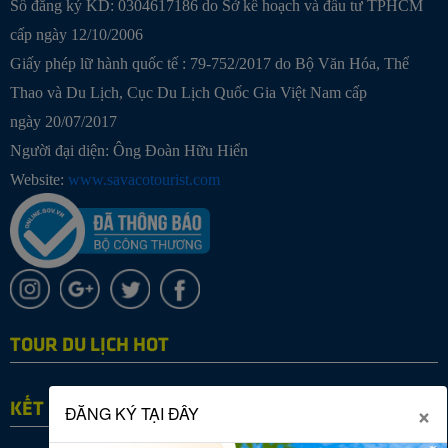
Số đăng ký KD: 0304617186 do Sở kế hoạch và đầu tư TPHCM
cấp ngày 12/10/2006
Giấy phép lữ hành quốc tế : 79-752/2017 do Bộ Văn Hóa, Thể
Thao và Du Lịch, Cục Du Lịch Quốc Gia Việt Nam cấp
ngày 20/07/2017
Người đại diện: Ông Đoàn Hữu Hiển
Website:
www.savacotourist.com
TOUR DU LỊCH HOT
KẾT NỐI VỚI CHÚNG TÔI
×
ĐĂNG KÝ TẠI ĐÂY