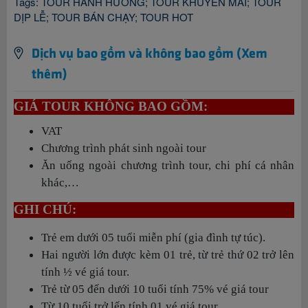
Tags:
TOUR HÀNH HƯƠNG
;
TOUR KHUYẾN MÃI
;
TOUR
DỊP LỄ
;
TOUR BÁN CHẠY
;
TOUR HOT
Dịch vụ bao gồm và không bao gồm (Xem
thêm)
GIÁ TOUR KHÔNG BAO GỒM:
VAT
Chương trình phát sinh ngoài tour
Ăn uống ngoài chương trình tour, chi phí cá nhân
khác,…
GHI CHÚ:
Trẻ em dưới 05 tuổi miễn phí (gia đình tự túc).
Hai người lớn được kèm 01 trẻ, từ trẻ thứ 02 trở lên
tính ½ vé giá tour.
Trẻ từ 05 đến dưới 10 tuổi tính 75% vé giá tour
Từ 10 tuổi trở lến tính 01 vé giá tour.