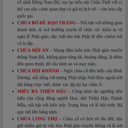
cổ nhất Đông Nam Bộ, tọa lạc trên núi Châu Thới với vị
thế cao ráo, cảnh quan đẹp và giá trị lịch sử – văn hóa cấp
quốc gia.
CHÙA BỒ ĐỀ ĐẠO TRÀNG
– Nổi bật với không gian
thanh tịnh, là nơi thường xuyên tổ chức các khóa tu và
nghi lễ Phật giáo, đặc biệt thu hút Phật tử đến chiêm bái
và tu tập.
CHÙA HỘI AN
– Mang đậm kiến trúc Phật giáo truyền
thống Nam Bộ, không gian rộng rãi, thoáng đãng, là điểm
đến quen thuộc để cầu bình an và may mắn.
CHÙA HỘI KHÁNH
– Ngôi chùa cổ tiêu biểu của Bình
Dương, nổi tiếng với tượng Phật nhập Niết Bàn ngoài trời
dài hàng chục mét, được xác lập kỷ lục châu Á.
MIẾU BÀ THIÊN HẬU
– Công trình tín ngưỡng tiêu
biểu của cộng đồng người Hoa, thờ Thiên Hậu Thánh
Mẫu, nổi bật với kiến trúc Trung Hoa và lễ hội rước Bà
quy mô lớn hằng năm.
CHÙA LONG THỌ
– Chùa cổ có lịch sử lâu đời, lưu
giữ nhiều giá trị văn hóa Phật giáo truyền thống và là nơi