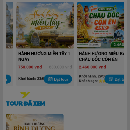
HÀNH HƯƠNG MIỀN TÂY 1
HÀNH HƯƠNG MIẾU BÀ
NGÀY
CHÂU ĐỐC CỒN ÉN
750.000 vnđ
830.000 vnđ
2.460.000 vnđ
Khởi hành: 29/08/2026
Khởi hành: 23/08/2026
Đặt tour
Đặt tour
Khách sạn:
TOUR ĐÃ XEM