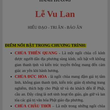
HÀNH HƯƠNG
Lễ Vu Lan
HIẾU ĐẠO - TRI ÂN - BÁO ÂN
ĐIỂM
NỔI BẬT TRONG CHƯƠNG TRÌNH:
CHÙA THIÊN QUANG
-
Là một ngôi chùa cổ kính
được người dân địa phương sùng kính, nổi bật với không
gian thanh tịnh và kiến trúc truyền thống mang đến cảm
giác an yên khi hành hương
.
CHÙA ĐỨC HÒA -
là ngôi chùa mang đậm giá trị tâm
linh, không gian thanh tịnh, kiến trúc giản dị nhưng trang
nghiêm, thích hợp cho Phật tử và du khách đến lễ Phật,
cầu an. Đây cũng là nơi sinh hoạt tôn giáo, gìn giữ và lan
tỏa các giá trị văn hóa Phật giáo địa phương
.
CHÙA CHÂU THỚI
– Là một trong những ngôi chùa