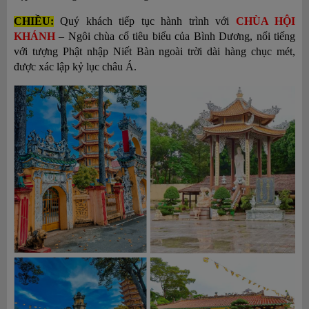
CHIỀU
:
Quý khách
tiếp tục hành
trình
với
CHÙA HỘI
KHÁNH
– Ngôi chùa cổ tiêu biểu của Bình Dương, nổi tiếng
với tượng Phật nhập Niết Bàn ngoài trời dài hàng chục mét,
được xác lập kỷ lục châu Á.