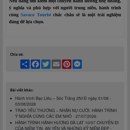
Nếu đang tìm kiếm một chuyến hành hương nhẹ nhàng, 
ý nghĩa và phù hợp với người trung niên, hành trình 
cùng 
Savaco Tourist
 chắc chắn sẽ là một trải nghiệm 
đáng để lựa chọn.
Chia sẻ:
Share
Facebook
Twitter
Email
Pinterest
Messenger
Bài viết khác:
Hành trình Bạc Liêu – Sóc Trăng 2N1Đ ngày 01/08 -
03/08/2026
TRAO YÊU THƯƠNG – NHẬN NỤ CƯỜI: HÀNH TRÌNH
Ý NGHĨA CÙNG CÁC EM NHỎ - 27/07/2026
HÀNH TRÌNH HÀNH HƯƠNG ĐÀ LẠT 10/07 CHUYẾN ĐI
CỦA NIỀM TIN, AN YÊN VÀ NHỮNG KỶ NIỆM ĐẸP -