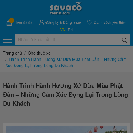
0
Tour đã đặt
Đăng ký
&
Đăng nhập
Danh sách yêu thích
VN
EN
Trang chủ
Cho thuê xe
Hành Trình Hành Hương Xứ Dừa Mùa Phật Đản – Những Cảm
Xúc Đọng Lại Trong Lòng Du Khách
Hành Trình Hành Hương Xứ Dừa Mùa Phật
Đản – Những Cảm Xúc Đọng Lại Trong Lòng
Du Khách