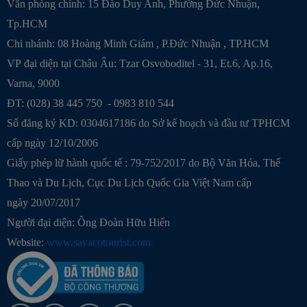
Văn phòng chính: 15 Đào Duy Anh, Phường Đức Nhuận,
Tp.HCM
Chi nhánh:
08 Hoàng Minh Giám , P.Đức Nhuận , TP.HCM
VP đại diện tại Châu Âu: Tzar Osvoboditel - 31, Et.6, Ap.16,
Varna, 9000
ĐT: (028) 38 445 750 - 0983 810 544
Số đăng ký KD: 0304617186 do Sở kế hoạch và đầu tư TPHCM
cấp ngày 12/10/2006
Giấy phép lữ hành quốc tế : 79-752/2017 do Bộ Văn Hóa, Thể
Thao và Du Lịch, Cục Du Lịch Quốc Gia Việt Nam cấp
ngày 20/07/2017
Người đại diện: Ông Đoàn Hữu Hiển
Website:
www.savacotourist.com