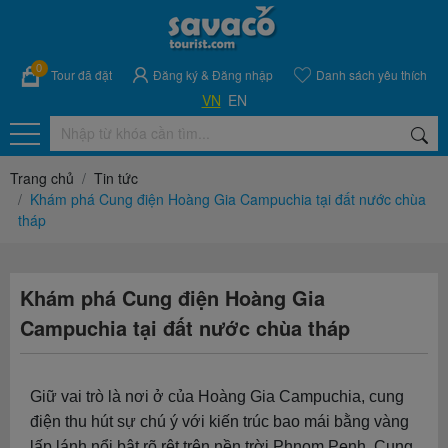
0
Tour đã đặt
Đăng ký
&
Đăng nhập
Danh sách yêu thích
VN
EN
Trang chủ
Tin tức
Khám phá Cung điện Hoàng Gia Campuchia tại đất nước chùa
tháp
Khám phá Cung điện Hoàng Gia
Campuchia tại đất nước chùa tháp
Giữ vai trò là nơi ở của Hoàng Gia Campuchia, cung
điện thu hút sự chú ý với kiến trúc bao mái bằng vàng
lấp lánh nổi bật rõ rệt trên nền trời Phnom Penh. Cung