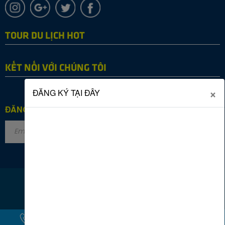
TOUR DU LỊCH HOT
KẾT NỐI VỚI CHÚNG TÔI
×
ĐĂNG KÝ TẠI ĐÂY
ĐĂNG KÝ NHẬN TIN
Copyright © 2022 SAVACO TOURIST. All rights reserved.
Online: 135
|
Tháng: 31156
|
Tổng: 2871789