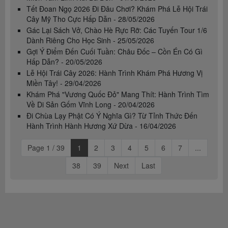
Tết Đoan Ngọ 2026 Đi Đâu Chơi? Khám Phá Lễ Hội Trái
Cây Mỹ Tho Cực Hấp Dẫn - 28/05/2026
Gác Lại Sách Vở, Chào Hè Rực Rỡ: Các Tuyến Tour 1/6
Dành Riêng Cho Học Sinh - 25/05/2026
Gợi Ý Điểm Đến Cuối Tuần: Châu Đốc – Cồn Én Có Gì
Hấp Dẫn? - 20/05/2026
Lễ Hội Trái Cây 2026: Hành Trình Khám Phá Hương Vị
Miền Tây! - 29/04/2026
Khám Phá "Vương Quốc Đỏ" Mang Thít: Hành Trình Tìm
Về Di Sản Gốm Vĩnh Long - 20/04/2026
Đi Chùa Lạy Phật Có Ý Nghĩa Gì? Từ Tỉnh Thức Đến
Hành Trình Hành Hương Xứ Dừa - 16/04/2026
Page 1 / 39
1
2
3
4
5
6
7
...
38
39
Next
Last