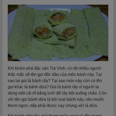
Khi khám phá đặc sản Trà Vinh, có rất nhiều người
thắc mắc về tên gọi độc đáo của món bánh này. Tại
sao lại gọi là bánh rây? Tại sao món này còn có tên
gọi khác là bánh dứa? Gọi là bánh rây vì người ta
dùng một cái rổ bằng lưới để rây bột xuống chảo. Còn
với tên gọi bánh dứa là bởi loại bánh này, nếu muốn
thơm ngon, nếp phải được xay chung với lá dứa.
Khi bánh chín tỏa mùi thơm ngào ngạt và đặc trưng