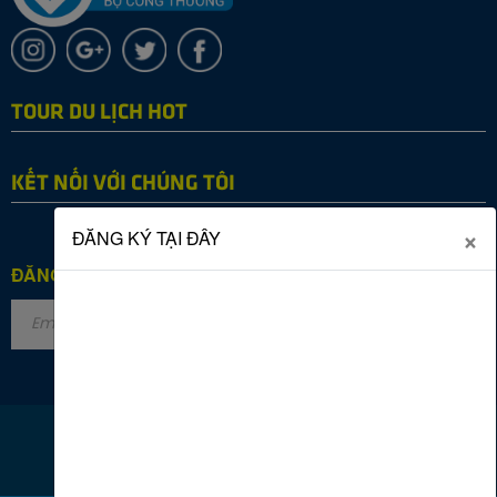
TOUR DU LỊCH HOT
KẾT NỐI VỚI CHÚNG TÔI
×
ĐĂNG KÝ TẠI ĐÂY
ĐĂNG KÝ NHẬN TIN
Copyright © 2022 SAVACO TOURIST. All rights reserved.
Online: 51
|
Tháng: 23815
|
Tổng: 2864448