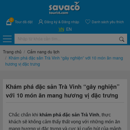
0
Tour đã đặt
Đăng ký
&
Đăng nhập
Danh sách yêu thích
VN
EN
Trang chủ
Cẩm nang du lịch
Khám phá đặc sản Trà Vinh “gây nghiện” với 10 món ăn mang
hương vị đặc trưng
Khám phá đặc sản Trà Vinh “gây nghiện”
với 10 món ăn mang hương vị đặc trưng
Chắc chắn khi
khám phá đặc sản Trà Vinh
, thực
khách sẽ không cảm thấy thất vọng với những món ăn
mang hương vị đặc trưng và cực kì cuốn hút của mảnh