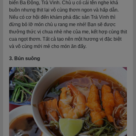
biển Ba Động, Trà Vinh. Chù ụ có cái tên nghe khá
buồn nhưng thịt lại vô cùng thơm ngon và hấp dẫn.
Nếu có cơ hội đến khám phá đặc sản Trà Vinh thì
đừng bỏ lỡ món chù ụ rang me nhé! Bạn sẽ được
thưởng thức vị chua nhè nhẹ của me, kết hợp cùng thịt
cua ngọt thơm. Tất cả tạo nên một hương vị đặc biệt
và vô cùng mới mẻ cho món ăn đấy.
3. Bún suông