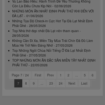
Vu Lan Báo Hiếu: Hành Trình Để Yêu Thương Không
Còn Là Điều Chưa Kịp Nói - 02/06/2026
NHỮNG MÓN ĂN NHẤT ĐỊNH PHẢI THỬ KHI ĐẾN VỚI
ĐÀ LẠT - 01/06/2026
Những Tọa Độ Check-in Cực Hot Tại Đà Lạt Nhất Định
Phải Ghé - 28/05/2026
Top Nhà thờ đẹp nhất Đà Lạt nên tham quan -
28/05/2026
Không Cần Đi Xa, Miền Tây Mùa Trái Chín Đã Đủ Làm
Mùa Hè Trở Nên Đáng Nhớ - 27/05/2026
Top Những Ngôi Chùa Nổi Tiếng Ở Đà Lạt Nhất Định
Phải Ghé - 27/05/2026
TOP NHỮNG MÓN ĂN ĐẶC SẢN MIỀN TÂY NHẤT ĐỊNH
PHẢI THỬ - 22/05/2026
Page 7 / 24
First
Prev
1
2
...
5
6
7
8
9
...
23
24
Next
Last