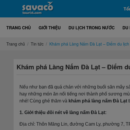
Tổ
TRANG CHỦ
GIỚI THIỆU
DU LỊCH TRONG NƯỚC
DU 
Trang chủ
Tin tức
Khám phá Làng Nấm Đà Lạt – Điểm du lịch 
Khám phá Làng Nấm Đà Lạt – Điểm du
Nếu như bạn đã quá chán với những buổi săn mây sá
hay những món ăn nổi tiếng nơi thành phố sương mù t
nhé! Cùng ghé thăm và
khám phá làng nấm Đà Lạt
t
1. Giới thiệu đôi nét về làng nấm Đà Lạt:
Địa chỉ: Thôn Măng Lin, đường Cam Ly, phường 7, TP