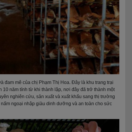
 đam mê của chị Phạm Thị Hoa. Đây là khu trang trại
n 10 năm tính từ khi thành lập, nơi đây đã trở thành một
uyên nghiên cứu, sản xuất và xuất khẩu sang thị trường
, nấm ngoại nhập giàu dinh dưỡng và an toàn cho sức