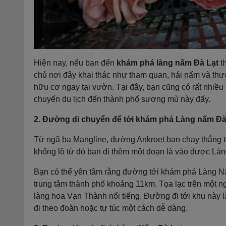
Hiện nay, nếu bạn đến
khám phá làng nấm Đà Lạt
th
chủ nơi đây khai thác như tham quan, hái nấm và th
hữu cơ ngay tại vườn. Tại đây, bạn cũng có rất nhiều
chuyến du lịch đến thành phố sương mù này đấy.
2. Đường di chuyển để tới khám phá Làng nấm Đà
Từ ngã ba Mangline, đường Ankroet bạn chạy thẳng 
khổng lồ từ đó bạn đi thêm một đoạn là vào được Là
Bạn có thể yên tâm rằng đường tới khám phá Làng Nấ
trung tâm thành phố khoảng 11km. Tọa lạc trên một n
làng hoa Vạn Thành nổi tiếng. Đường đi tới khu này 
đi theo đoàn hoặc tự túc một cách dễ dàng.