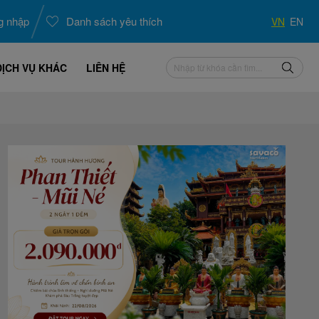
g nhập
Danh sách yêu thích
VN
EN
DỊCH VỤ KHÁC
LIÊN HỆ