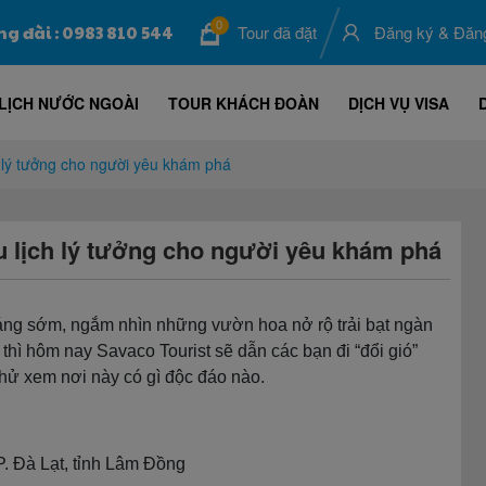
0
ng đài : 0983 810 544
Tour đã đặt
Đăng ký
&
Đăn
LỊCH NƯỚC NGOÀI
TOUR KHÁCH ĐOÀN
DỊCH VỤ VISA
lý tưởng cho người yêu khám phá
 lịch lý tưởng cho người yêu khám phá
ng sớm, ngắm nhìn những vườn hoa nở rộ trải bạt ngàn
hì hôm nay Savaco Tourist sẽ dẫn các bạn đi “đổi gió”
hử xem nơi này có gì độc đáo nào.
. Đà Lạt, tỉnh Lâm Đồng