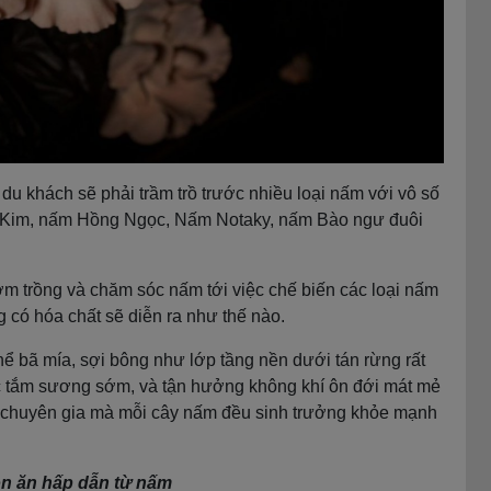
, du khách sẽ phải trầm trồ trước nhiều loại nấm với vô số
 Kim, nấm Hồng Ngọc, Nấm Notaky, nấm Bào ngư đuôi
ơm trồng và chăm sóc nấm tới việc chế biến các loại nấm
 có hóa chất sẽ diễn ra như thế nào.
ể bã mía, sợi bông như lớp tầng nền dưới tán rừng rất
ợc tắm sương sớm, và tận hưởng không khí ôn đới mát mẻ
c chuyên gia mà mỗi cây nấm đều sinh trưởng khỏe mạnh
ón ăn hấp dẫn từ nấm