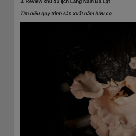
3. Review khu du lịch Làng Nấm Đà Lạt
Tìm hiểu quy trình sản xuất nấm hữu cơ