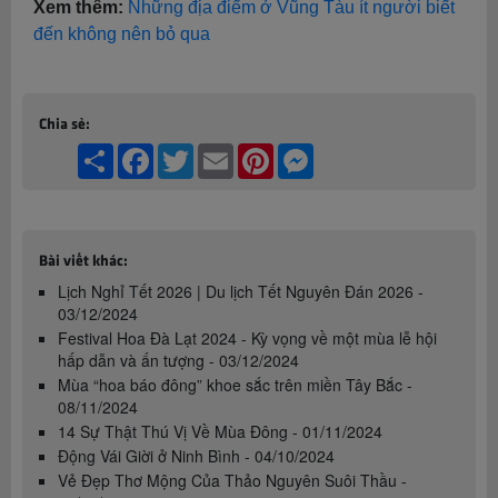
Xem thêm:
Những địa điểm ở Vũng Tàu ít người biết
đến không nên bỏ qua
Chia sẻ:
Share
Facebook
Twitter
Email
Pinterest
Messenger
Bài viết khác:
Lịch Nghỉ Tết 2026 | Du lịch Tết Nguyên Đán 2026 -
03/12/2024
Festival Hoa Đà Lạt 2024 - Kỳ vọng về một mùa lễ hội
hấp dẫn và ấn tượng - 03/12/2024
Mùa “hoa báo đông” khoe sắc trên miền Tây Bắc -
08/11/2024
14 Sự Thật Thú Vị Về Mùa Đông - 01/11/2024
Động Vái Giời ở Ninh Bình - 04/10/2024
Vẻ Đẹp Thơ Mộng Của Thảo Nguyên Suôi Thầu -