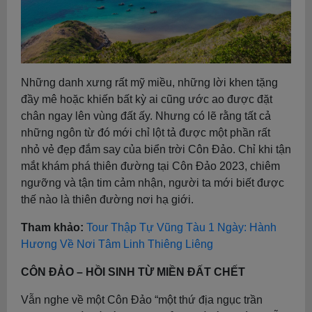
Những danh xưng rất mỹ miều, những lời khen tặng
đầy mê hoặc khiến bất kỳ ai cũng ước ao được đặt
chân ngay lên vùng đất ấy. Nhưng có lẽ rằng tất cả
những ngôn từ đó mới chỉ lột tả được một phần rất
nhỏ vẻ đẹp đắm say của biển trời Côn Đảo. Chỉ khi tận
mắt khám phá thiên đường tại Côn Đảo 2023, chiêm
ngưỡng và tận tim cảm nhận, người ta mới biết được
thế nào là thiên đường nơi hạ giới.
Tham khảo:
Tour Thập Tự Vũng Tàu 1 Ngày: Hành
Hương Về Nơi Tâm Linh Thiêng Liêng
CÔN ĐẢO – HỒI SINH TỪ MIỀN ĐẤT CHẾT
Vẫn nghe về một Côn Đảo “một thứ địa ngục trần