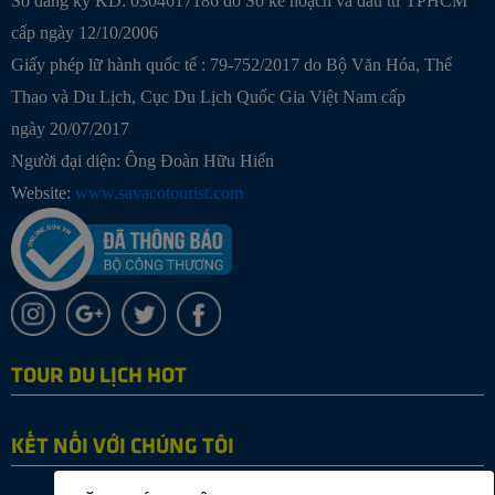
Số đăng ký KD: 0304617186 do Sở kế hoạch và đầu tư TPHCM
cấp ngày 12/10/2006
Giấy phép lữ hành quốc tế : 79-752/2017 do Bộ Văn Hóa, Thể
Thao và Du Lịch, Cục Du Lịch Quốc Gia Việt Nam cấp
ngày 20/07/2017
Người đại diện: Ông Đoàn Hữu Hiển
Website:
www.savacotourist.com
TOUR DU LỊCH HOT
KẾT NỐI VỚI CHÚNG TÔI