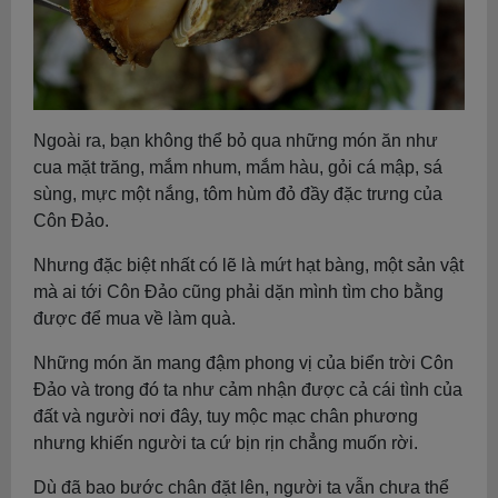
Ngoài ra, bạn không thể bỏ qua những món ăn như
cua mặt trăng, mắm nhum, mắm hàu, gỏi cá mập, sá
sùng, mực một nắng, tôm hùm đỏ đầy đặc trưng của
Côn Đảo.
Nhưng đặc biệt nhất có lẽ là mứt hạt bàng, một sản vật
mà ai tới Côn Đảo cũng phải dặn mình tìm cho bằng
được để mua về làm quà.
Những món ăn mang đậm phong vị của biển trời Côn
Đảo và trong đó ta như cảm nhận được cả cái tình của
đất và người nơi đây, tuy mộc mạc chân phương
nhưng khiến người ta cứ bịn rịn chẳng muốn rời.
Dù đã bao bước chân đặt lên, người ta vẫn chưa thể