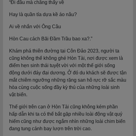
“Đi đâu mà chẵng thấy về
Hay là quần tía dựa kề áo nâu?
Ai về nhắn với Ông Câu
Hòn Cau cách Bãi Đầm Trầu bao xa?.”
Khám phá thiên đường tại Côn Đảo 2023, người ta
cũng không thể không ghé Hòn Tài, nơi được xem là
điểm hẹn sinh thái tuyệt vời với một thế giới sống
động dưới đáy đại dương. Ở đó du khách sẽ được tận
mắt chiêm ngưỡng những rặng san hô rực rỡ sắc màu
hòa cùng cuộc sống đầy kỳ thú của những loài sinh
vật biển.
Thế giới trên cạn ở Hòn Tài cũng không kém phần
hấp dẫn khi ta có thể bắt gặp nhiều loài động vật quý
hiếm cũng như được ngắm nhìn những loài chim biển
đang tung cánh bay lượn trên trời cao.