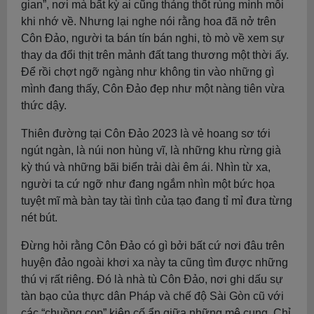
gian”, nơi mà bất kỳ ai cũng thảng thốt rùng mình mỗi
khi nhớ về. Nhưng lại nghe nói rằng hoa đã nở trên
Côn Đảo, người ta bán tín bán nghi, tò mò về xem sự
thay da đổi thịt trên mảnh đất tang thương một thời ấy.
Để rồi chợt ngỡ ngàng như không tin vào những gì
mình đang thấy, Côn Đảo đẹp như một nàng tiên vừa
thức dậy.
Thiên đường tại Côn Đảo 2023 là vẻ hoang sơ tới
ngút ngàn, là núi non hùng vĩ, là những khu rừng già
kỳ thú và những bãi biển trải dài êm ái. Nhìn từ xa,
người ta cứ ngỡ như đang ngắm nhìn một bức họa
tuyệt mĩ mà bàn tay tài tình của tạo đang tỉ mỉ đưa từng
nét bút.
Đừng hỏi rằng Côn Đảo có gì bởi bất cứ nơi đâu trên
huyện đảo ngoài khơi xa này ta cũng tìm được những
thú vị rất riêng. Đó là nhà tù Côn Đảo, nơi ghi dấu sự
tàn bạo của thực dân Pháp và chế độ Sài Gòn cũ với
các “chuồng cọp” kiên cố ẩn giữa những mê cung. Chỉ