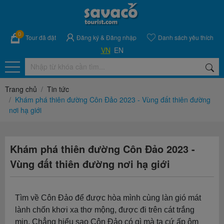
0
Tour đã đặt
Đăng ký
&
Đăng nhập
Danh sách yêu thích
VN
EN
Trang chủ
Tin tức
Khám phá thiên đường Côn Đảo 2023 - Vùng đất thiên đường
nơi hạ giới
Khám phá thiên đường Côn Đảo 2023 -
Vùng đất thiên đường nơi hạ giới
Tìm về Côn Đảo để được hòa mình cùng làn gió mát
lành chốn khơi xa thơ mộng, được đi trên cát trắng
mịn. Chẳng hiểu sao Côn Đảo có gì mà ta cứ ấp ôm