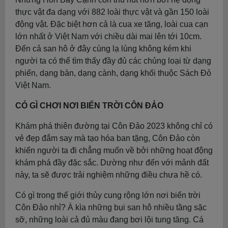
thực vật đa dạng với 882 loài thực vật và gần 150 loài
động vật. Đặc biệt hơn cả là cua xe tăng, loài cua cạn
lớn nhất ở Việt Nam với chiều dài mai lên tới 10cm.
Đến cả san hô ở đây cùng lạ lùng không kém khi
người ta có thể tìm thấy đầy đủ các chủng loại từ dạng
phiến, dạng bàn, dạng cành, dạng khối thuộc Sách Đỏ
Việt Nam.
CÓ GÌ CHƠI NƠI BIỂN TRỜI CÔN ĐẢO
Khám phá thiên đường tại Côn Đảo 2023 không chỉ có
vẻ đẹp đắm say mà tạo hóa ban tặng, Côn Đảo còn
khiến người ta đi chẳng muốn về bởi những hoạt động
khám phá đầy đặc sắc. Dường như đến với mảnh đất
này, ta sẽ được trải nghiệm những điều chưa hề có.
Có gì trong thế giới thủy cung rộng lớn nơi biển trời
Côn Đảo nhỉ? À kìa những bụi san hô nhiều tầng sặc
sỡ, những loài cả đủ màu đang bơi lội tung tăng. Cá