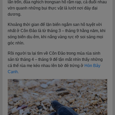
lẩn trốn, đùa nghịch trongsan hô rậm rạp, cá đuổi nhau
vờn quanh những bụi thực vật lả lướt nơi đáy đại
dương.
Khoảng thời gian để lặn biển ngắm san hô tuyệt vời
nhất ở Côn Đảo là từ tháng 3 – tháng 9 hằng năm, khi
sóng biển dịu êm, khi nắng vàng rực rỡ soi sáng mọi
góc nhìn.
Rồi người ta lại tìm về Côn Đảo trong mùa rùa sinh
sản từ tháng 4 – tháng 9 để tận mắt nhìn thấy những
cá thể rùa mẹ kéo nhau lên bờ đẻ trứng ở
Hòn Bảy
Cạnh.