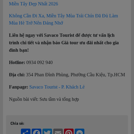
Miền Tây Đẹp Nhất 2026
Không Cần Đi Xa, Miền Tây Mùa Trái Chín Đã Đủ Làm
Mùa Hè Trở Nên Đáng Nhớ
Liên hệ ngay với Savaco Tourist để được tư vấn lịch
trình chi tiết và nhận báo Giá tour ưu đãi nhất cho gia
đình bạn!
Hotline:
0934 092 940
Địa chỉ:
354 Phan Đình Phùng, Phường Cầu Kiệu, Tp.HCM
Fanpage:
Savaco Tourist - P. Khách Lẻ
Nguồn bài viết: Sưu tầm và tổng hợp
Chia sẻ:
Share
Facebook
Twitter
Email
Pinterest
Messenger