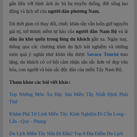
gắn liền với hình ảnh áo bà ba truyền thống, đời sống lao
động và lịch sử của
người dân phương Nam.
Dù thời gian có thay đổi, chiếc khăn rằn vẫn luôn giữ nguyên
giá trị, trở thành niềm tự hào của
người dân Nam Bộ
và là
dấu ấn khó quên trong lòng du khách
gần xa. Ngày nay,
thông qua các chương trình du lịch trải nghiệm và những
món quà ý nghĩa như khăn rằn được
Savaco Tourist
trao
tặng, du khách có cơ hội cảm nhận sâu sắc hơn vẻ đẹp văn
hóa, con người và bản sắc độc đáo của miền Tây Nam Bộ.
Tham khảo các bài viết khác:
Top Những Món Ăn Đặc Sản Miền Tây Nhất Định Phải
Thử
Khám Phá Tứ Linh Miền Tây: Kinh Nghiệm Đi Cồn Long -
Lân - Quy - Phụng
Du Lịch Miền Tây Nên Đi Đâu? Top 8 Địa Điểm Du Lịch