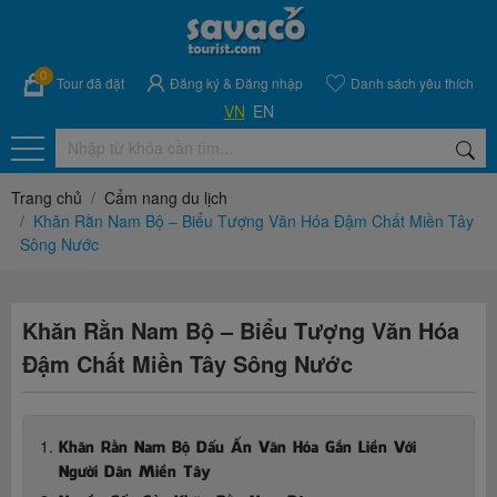
0
Tour đã đặt
Đăng ký
&
Đăng nhập
Danh sách yêu thích
VN
EN
Trang chủ
Cẩm nang du lịch
Khăn Rằn Nam Bộ – Biểu Tượng Văn Hóa Đậm Chất Miền Tây
Sông Nước
Khăn Rằn Nam Bộ – Biểu Tượng Văn Hóa
Đậm Chất Miền Tây Sông Nước
Khăn Rằn Nam Bộ Dấu Ấn Văn Hóa Gắn Liền Với
Người Dân Miền Tây