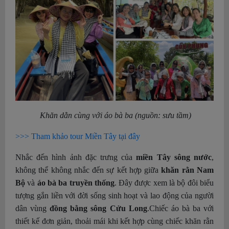
Khăn dằn cùng với áo bà ba (nguồn: sưu tầm)
>>> Tham khảo tour Miền Tây tại đây
Nhắc đến hình ảnh đặc trưng của
miền Tây sông nước
,
không thể không nhắc đến sự kết hợp giữa
khăn rằn Nam
Bộ
và
áo bà ba truyền thống
. Đây được xem là bộ đôi biểu
tượng gắn liền với đời sống sinh hoạt và lao động của người
dân vùng
đồng bằng sông Cửu Long
.
Chiếc áo bà ba với
thiết kế đơn giản, thoải mái khi kết hợp cùng chiếc khăn rằn