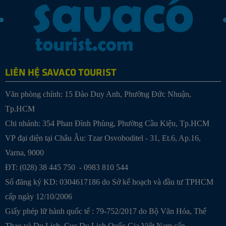
LIÊN HỆ SAVACO TOURIST
Văn phòng chính: 15 Đào Duy Anh, Phường Đức Nhuận,
Tp.HCM
Chi nhánh: 354 Phan Đình Phùng, Phường Cầu Kiệu, Tp.HCM
VP đại diện tại Châu Âu: Tzar Osvoboditel - 31, Et.6, Ap.16,
Varna, 9000
ĐT: (028) 38 445 750 - 0983 810 544
Số đăng ký KD: 0304617186 do Sở kế hoạch và đầu tư TPHCM
cấp ngày 12/10/2006
Giấy phép lữ hành quốc tế : 79-752/2017 do Bộ Văn Hóa, Thể
Thao và Du Lịch, Cục Du Lịch Quốc Gia Việt Nam cấp