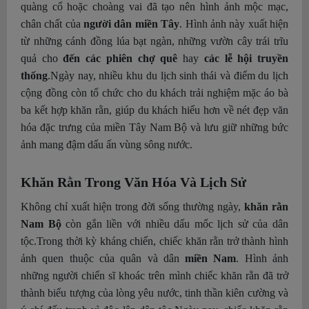
quàng cổ hoặc choàng vai đã tạo nên hình ảnh mộc mạc,
chân chất của
người dân miền Tây
. Hình ảnh này xuất hiện
từ những cánh đồng lúa bạt ngàn, những vườn cây trái trĩu
quả cho
đến các phiên chợ quê
hay
các lễ hội truyền
thống
.
Ngày nay, nhiều khu du lịch sinh thái và điểm du lịch
cộng đồng còn tổ chức cho du khách trải nghiệm mặc áo bà
ba kết hợp khăn rằn, giúp du khách hiểu hơn về nét đẹp văn
hóa đặc trưng của miền Tây Nam Bộ và lưu giữ những bức
ảnh mang đậm dấu ấn vùng sông nước.
Khăn Rằn Trong Văn Hóa Và Lịch Sử
Không chỉ xuất hiện trong đời sống thường ngày,
khăn rằn
Nam Bộ
còn gắn liền với nhiều dấu mốc lịch sử của dân
tộc.
Trong thời kỳ kháng chiến, chiếc khăn rằn trở thành hình
ảnh quen thuộc của quân và dân
miền Nam
. Hình ảnh
những người chiến sĩ khoác trên mình chiếc khăn rằn đã trở
thành biểu tượng của lòng yêu nước, tinh thần kiên cường và