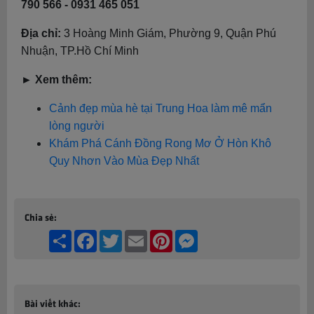
790 566 - 0931 465 051
Địa chỉ:
3 Hoàng Minh Giám, Phường 9, Quận Phú
Nhuận, TP.Hồ Chí Minh
► Xem thêm:
Cảnh đẹp mùa hè tại Trung Hoa làm mê mẩn
lòng người
Khám Phá Cánh Đồng Rong Mơ Ở Hòn Khô
Quy Nhơn Vào Mùa Đẹp Nhất
Chia sẻ:
Share
Facebook
Twitter
Email
Pinterest
Messenger
Bài viết khác: