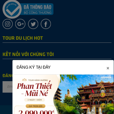
TOUR DU LỊCH HOT
KẾT NỐI VỚI CHÚNG TÔI
×
ĐĂNG KÝ TẠI ĐÂY
ĐĂNG KÝ NHẬN TIN
Copyright © 2022 SAVACO TOURIST. All rights reserved.