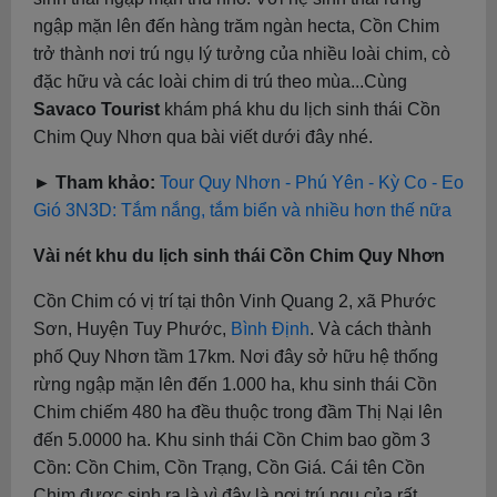
ngập mặn lên đến hàng trăm ngàn hecta, Cồn Chim
trở thành nơi trú ngụ lý tưởng của nhiều loài chim, cò
đặc hữu và các loài chim di trú theo mùa...Cùng
Savaco Tourist
khám phá khu du lịch sinh thái Cồn
Chim Quy Nhơn qua bài viết dưới đây nhé.
► Tham khảo:
Tour Quy Nhơn - Phú Yên - Kỳ Co - Eo
Gió 3N3D: Tắm nắng, tắm biển và nhiều hơn thế nữa
Vài nét khu du lịch sinh thái Cồn Chim Quy Nhơn
Cồn Chim có vị trí tại thôn Vinh Quang 2, xã Phước
Sơn, Huyện Tuy Phước,
Bình Định
. Và cách thành
phố Quy Nhơn tầm 17km. Nơi đây sở hữu hệ thống
rừng ngập mặn lên đến 1.000 ha, khu sinh thái Cồn
Chim chiếm 480 ha đều thuộc trong đầm Thị Nại lên
đến 5.0000 ha. Khu sinh thái Cồn Chim bao gồm 3
Cồn: Cồn Chim, Cồn Trạng, Cồn Giá. Cái tên Cồn
Chim được sinh ra là vì đây là nơi trú ngụ của rất