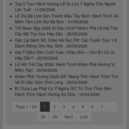
Top 5 Tour Hành Hương Lễ Vu Lan Ý Nghĩa Cho Người
Lớn Tuổi - 11/06/2026
Lễ Vía Bà Linh Sơn Thánh Mẫu Tây Ninh: Hành Trình Về
Miền Tâm Linh Núi Bà Đen - 01/06/2026
Tết Đoan Ngọ 2026 Đi Đâu Chơi? Khám Phá Lễ Hội Trái
Cây Mỹ Tho Cực Hấp Dẫn - 28/05/2026
Gác Lại Sách Vở, Chào Hè Rực Rỡ: Các Tuyến Tour 1/6
Dành Riêng Cho Học Sinh - 25/05/2026
Gợi Ý Điểm Đến Cuối Tuần: Châu Đốc – Cồn Én Có Gì
Hấp Dẫn? - 20/05/2026
Lễ Hội Trái Cây 2026: Hành Trình Khám Phá Hương Vị
Miền Tây! - 29/04/2026
Khám Phá "Vương Quốc Đỏ" Mang Thít: Hành Trình Tìm
Về Di Sản Gốm Vĩnh Long - 20/04/2026
Đi Chùa Lạy Phật Có Ý Nghĩa Gì? Từ Tỉnh Thức Đến
Hành Trình Hành Hương Xứ Dừa - 16/04/2026
Page 1 / 39
1
2
3
4
5
6
7
...
38
39
Next
Last