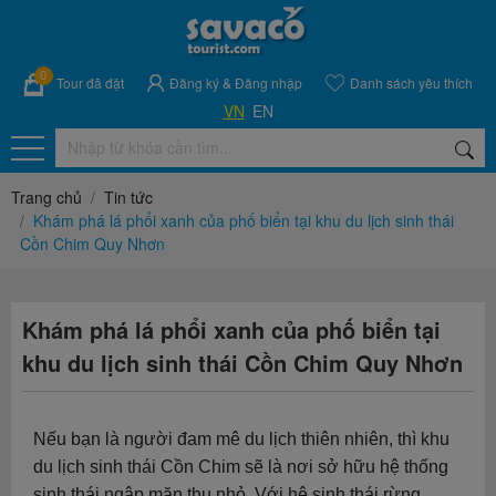
0
Tour đã đặt
Đăng ký
&
Đăng nhập
Danh sách yêu thích
VN
EN
Trang chủ
Tin tức
Khám phá lá phổi xanh của phố biển tại khu du lịch sinh thái
Cồn Chim Quy Nhơn
Khám phá lá phổi xanh của phố biển tại
khu du lịch sinh thái Cồn Chim Quy Nhơn
Nếu bạn là người đam mê du lịch thiên nhiên, thì khu
du lịch sinh thái Cồn Chim sẽ là nơi sở hữu hệ thống
sinh thái ngập mặn thu nhỏ. Với hệ sinh thái rừng