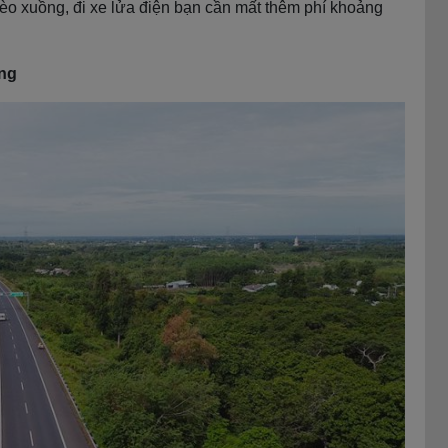
èo xuồng, đi xe lửa điện bạn cần mất thêm phí khoảng
ong