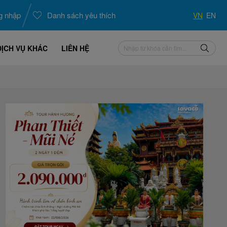
g nhập
Danh sách yêu thích
VN
EN
DỊCH VỤ KHÁC
LIÊN HỆ