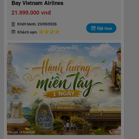
Bay Vietnam Airlines
21.999.000 vnđ
Khởi hành: 23/09/2026
Đặt tour
Khách sạn: