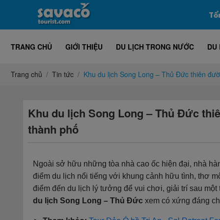
Tổ
TRANG CHỦ
GIỚI THIỆU
DU LỊCH TRONG NƯỚC
DU 
Trang chủ
Tin tức
Khu du lịch Song Long – Thủ Đức thiên đường
Khu du lịch Song Long – Thủ Đức thiên
thành phố
Ngoài sở hữu những tòa nhà cao ốc hiện đại, nhà hà
điểm du lịch nổi tiếng với khung cảnh hữu tình, thơ m
điểm đến du lịch lý tưởng để vui chơi, giải trí sau m
du lịch Song Long – Thủ Đức
xem có xứng đáng cho