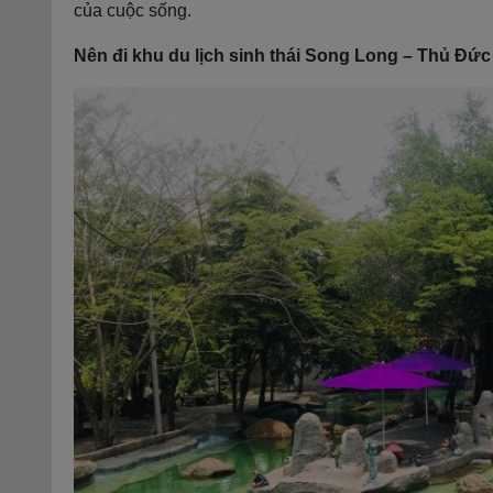
của cuộc sống.
Nên đi khu du lịch sinh thái Song Long – Thủ Đức