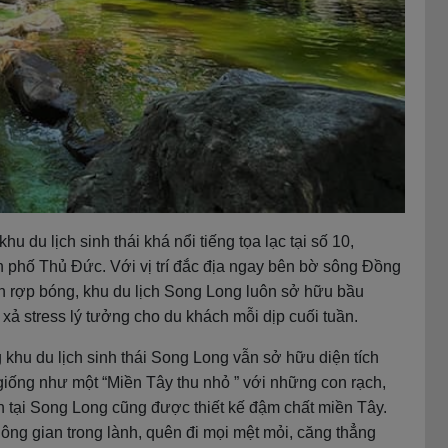
khu du lịch sinh thái khá nổi tiếng tọa lạc tại số 10,
phố Thủ Đức. Với vị trí đắc địa ngay bên bờ sông Đồng
 rợp bóng, khu du lịch Song Long luôn sở hữu bầu
 xả stress lý tưởng cho du khách mỗi dịp cuối tuần.
hu du lịch sinh thái Song Long vẫn sở hữu diện tích
 giống như một “Miền Tây thu nhỏ ” với những con rạch,
 tại Song Long cũng được thiết kế đậm chất miền Tây.
ng gian trong lành, quên đi mọi mệt mỏi, căng thẳng