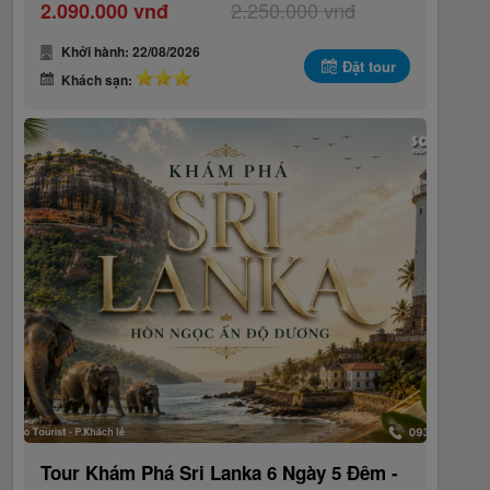
2.250.000 vnđ
2.090.000 vnđ
Khởi hành: 22/08/2026
Đặt tour
Khách sạn:
Tour Khám Phá Sri Lanka 6 Ngày 5 Đêm -