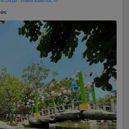
Farm 2N1Đ: Thanh xuân rực rỡ
Đức