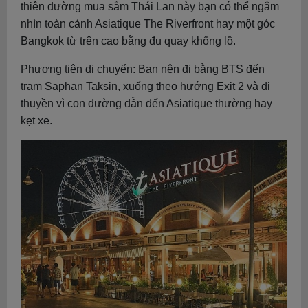
thiên đường mua sắm Thái Lan này bạn có thể ngắm
nhìn toàn cảnh Asiatique The Riverfront hay một góc
Bangkok từ trên cao bằng đu quay khổng lồ.
Phương tiện di chuyển: Bạn nên đi bằng BTS đến
trạm Saphan Taksin, xuống theo hướng Exit 2 và đi
thuyền vì con đường dẫn đến Asiatique thường hay
kẹt xe.