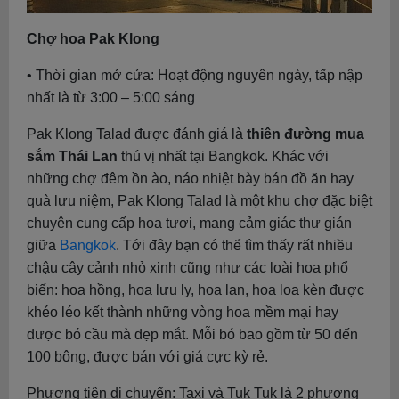
Chợ hoa Pak Klong
• Thời gian mở cửa: Hoạt động nguyên ngày, tấp nập
nhất là từ 3:00 – 5:00 sáng
Pak Klong Talad được đánh giá là
thiên đường mua
sắm Thái Lan
thú vị nhất tại Bangkok. Khác với
những chợ đêm ồn ào, náo nhiệt bày bán đồ ăn hay
quà lưu niệm, Pak Klong Talad là một khu chợ đặc biệt
chuyên cung cấp hoa tươi, mang cảm giác thư gián
giữa
Bangkok
. Tới đây bạn có thể tìm thấy rất nhiều
chậu cây cảnh nhỏ xinh cũng như các loài hoa phổ
biến: hoa hồng, hoa lưu ly, hoa lan, hoa loa kèn được
khéo léo kết thành những vòng hoa mềm mại hay
được bó cầu mà đẹp mắt. Mỗi bó bao gồm từ 50 đến
100 bông, được bán với giá cực kỳ rẻ.
Phương tiện di chuyển: Taxi và Tuk Tuk là 2 phương