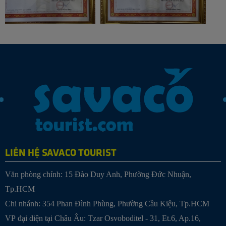
LIÊN HỆ SAVACO TOURIST
Văn phòng chính: 15 Đào Duy Anh, Phường Đức Nhuận,
Tp.HCM
Chi nhánh: 354 Phan Đình Phùng, Phường Cầu Kiệu, Tp.HCM
VP đại diện tại Châu Âu: Tzar Osvoboditel - 31, Et.6, Ap.16,