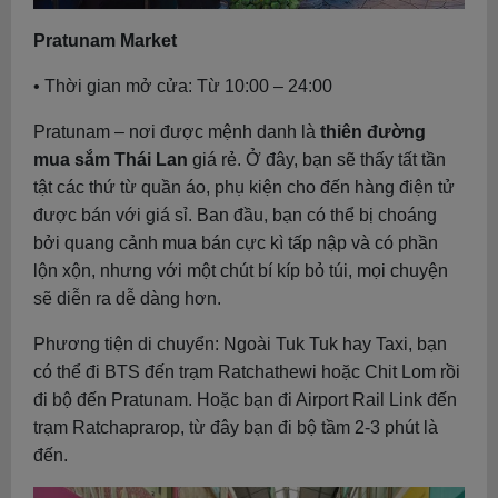
Pratunam Market
• Thời gian mở cửa: Từ 10:00 – 24:00
Pratunam – nơi được mệnh danh là
thiên đường
mua sắm Thái Lan
giá rẻ. Ở đây, bạn sẽ thấy tất tần
tật các thứ từ quần áo, phụ kiện cho đến hàng điện tử
được bán với giá sỉ. Ban đầu, bạn có thể bị choáng
bởi quang cảnh mua bán cực kì tấp nập và có phần
lộn xộn, nhưng với một chút bí kíp bỏ túi, mọi chuyện
sẽ diễn ra dễ dàng hơn.
Phương tiện di chuyển: Ngoài Tuk Tuk hay Taxi, bạn
có thể đi BTS đến trạm Ratchathewi hoặc Chit Lom rồi
đi bộ đến Pratunam. Hoặc bạn đi Airport Rail Link đến
trạm Ratchaprarop, từ đây bạn đi bộ tầm 2-3 phút là
đến.