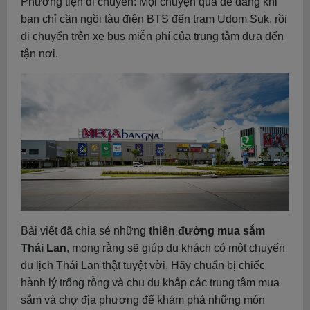
Phương tiện di chuyển: Mọi chuyện quá dễ dàng khi
bạn chỉ cần ngồi tàu điện BTS đến trạm Udom Suk, rồi
di chuyển trên xe bus miễn phí của trung tâm đưa đến
tận nơi.
Bài viết đã chia sẻ những
thiên đường mua sắm
Thái Lan
, mong rằng sẽ giúp du khách có một chuyến
du lịch Thái Lan thật tuyệt vời. Hãy chuẩn bị chiếc
hành lý trống rỗng và chu du khắp các trung tâm mua
sắm và chợ địa phương để khám phá những món