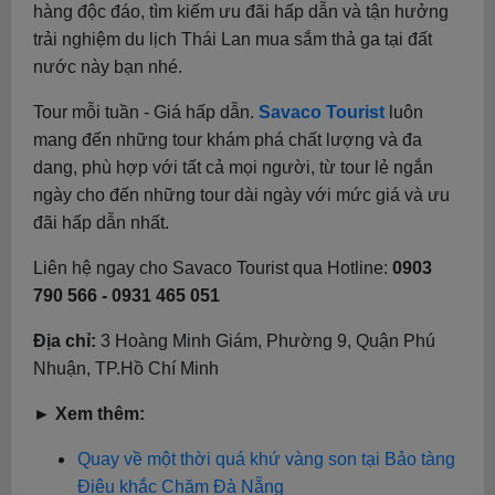
hàng độc đáo, tìm kiếm ưu đãi hấp dẫn và tận hưởng
trải nghiệm du lịch Thái Lan mua sắm thả ga tại đất
nước này bạn nhé.
Tour mỗi tuần - Giá hấp dẫn.
Savaco Tourist
luôn
mang đến những tour khám phá chất lượng và đa
dang, phù hợp với tất cả mọi người, từ tour lẻ ngắn
ngày cho đến những tour dài ngày với mức giá và ưu
đãi hấp dẫn nhất.
Liên hệ ngay cho Savaco Tourist qua Hotline:
0903
790 566 - 0931 465 051
Địa chỉ:
3 Hoàng Minh Giám, Phường 9, Quận Phú
Nhuận, TP.Hồ Chí Minh
► Xem thêm:
Quay về một thời quá khứ vàng son tại Bảo tàng
Điêu khắc Chăm Đà Nẵng