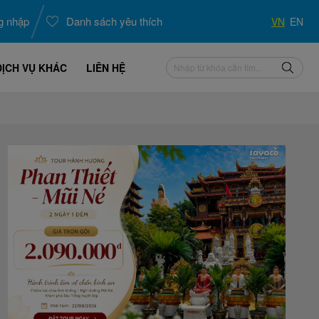
g nhập
Danh sách yêu thích
VN
EN
DỊCH VỤ KHÁC
LIÊN HỆ