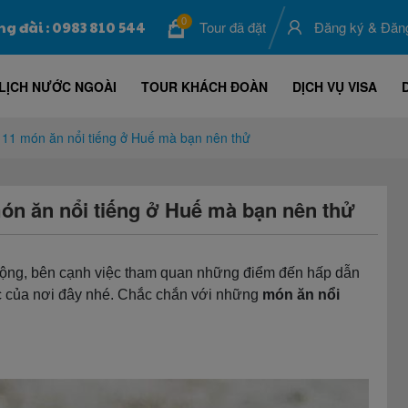
0
ng đài : 0983 810 544
Tour đã đặt
Đăng ký
&
Đăn
LỊCH NƯỚC NGOÀI
TOUR KHÁCH ĐOÀN
DỊCH VỤ VISA
 11 món ăn nổi tiếng ở Huế mà bạn nên thử
ón ăn nổi tiếng ở Huế mà bạn nên thử
 mộng, bên cạnh việc tham quan những điểm đến hấp dẫn
c của nơi đây nhé. Chắc chắn với những
món ăn nổi