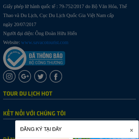
Giấy phép lữ hành quốc tế : 79-752/2017 do Bộ Văn Hóa, Thể
Thao và Du Lịch, Cục Du Lịch Quốc Gia Việt Nam cấp
ngày 20/07/2017
Người đại diện: Ông Đoàn Hữu Hiển
Website:
www.savacotourist.com
TOUR DU LỊCH HOT
KẾT NỐI VỚI CHÚNG TÔI
×
ĐĂNG KÝ TẠI ĐÂY