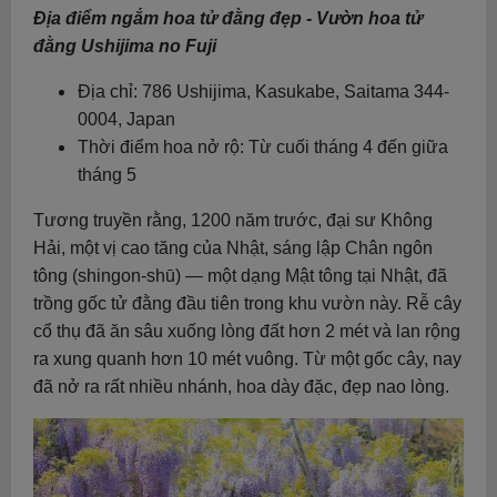
Địa điểm ngắm hoa tử đằng đẹp - Vườn hoa tử
đằng Ushijima no Fuji
Địa chỉ: 786 Ushijima, Kasukabe, Saitama 344-
0004, Japan
Thời điểm hoa nở rộ: Từ cuối tháng 4 đến giữa
tháng 5
Tương truyền rằng, 1200 năm trước, đại sư Không
Hải, một vị cao tăng của Nhật, sáng lập Chân ngôn
tông (shingon-shū) — một dạng Mật tông tại Nhật, đã
trồng gốc tử đằng đầu tiên trong khu vườn này. Rễ cây
cổ thụ đã ăn sâu xuống lòng đất hơn 2 mét và lan rộng
ra xung quanh hơn 10 mét vuông. Từ một gốc cây, nay
đã nở ra rất nhiều nhánh, hoa dày đặc, đẹp nao lòng.