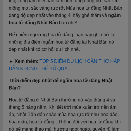
fuji) cũng làm biết bao tâm hồn rung động bởi sắc tím
mộng mơ, sắc vàng rực rỡ. Mùa hoa tử đằng Nhật Bản
đang độ đẹp nhất vào tháng 4, hãy ghé thăm và
ngắm
hoa tử đằng Nhật Bản
bạn nhé!
Để chiêm ngưỡng hoa tử đằng, bạn hãy ghi nhớ lại
những địa điểm ngắm hoa tử đằng tại Nhật Bản nở
đẹp nhất khi có cơ hội du lịch nhé.
► Xem thêm:
TOP 5 ĐIỂM DU LỊCH CẦN THƠ HẤP
DẪN KHÔNG THỂ BỎ QUA
Thời điểm đẹp nhất để ngắm hoa tử đằng Nhật
Bản?
Hoa tử đằng ở Nhật Bản thường nở vào tháng 4 và
tháng 5 hàng năm. Khi tiết trời mùa xuân trở nên ấm
áp, Nhật Bản đón chào mùa hoa rực rỡ như hoa đào,
hoa mận, hoa tử đằng... Riêng đối với hoa từ đằng khi
nở sẽ mang theo mùi hương ngọt ngào, quyến rũ làm