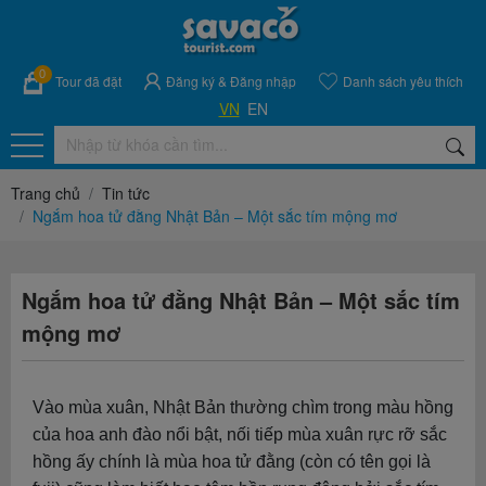
0
Tour đã đặt
Đăng ký
&
Đăng nhập
Danh sách yêu thích
VN
EN
Trang chủ
Tin tức
Ngắm hoa tử đằng Nhật Bản – Một sắc tím mộng mơ
Ngắm hoa tử đằng Nhật Bản – Một sắc tím
mộng mơ
Vào mùa xuân, Nhật Bản thường chìm trong màu hồng
của hoa anh đào nổi bật, nối tiếp mùa xuân rực rỡ sắc
hồng ấy chính là mùa hoa tử đằng (còn có tên gọi là