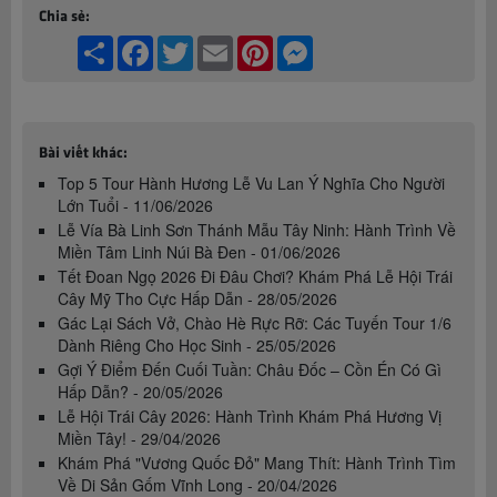
Chia sẻ:
Share
Facebook
Twitter
Email
Pinterest
Messenger
Bài viết khác:
Top 5 Tour Hành Hương Lễ Vu Lan Ý Nghĩa Cho Người
Lớn Tuổi - 11/06/2026
Lễ Vía Bà Linh Sơn Thánh Mẫu Tây Ninh: Hành Trình Về
Miền Tâm Linh Núi Bà Đen - 01/06/2026
Tết Đoan Ngọ 2026 Đi Đâu Chơi? Khám Phá Lễ Hội Trái
Cây Mỹ Tho Cực Hấp Dẫn - 28/05/2026
Gác Lại Sách Vở, Chào Hè Rực Rỡ: Các Tuyến Tour 1/6
Dành Riêng Cho Học Sinh - 25/05/2026
Gợi Ý Điểm Đến Cuối Tuần: Châu Đốc – Cồn Én Có Gì
Hấp Dẫn? - 20/05/2026
Lễ Hội Trái Cây 2026: Hành Trình Khám Phá Hương Vị
Miền Tây! - 29/04/2026
Khám Phá "Vương Quốc Đỏ" Mang Thít: Hành Trình Tìm
Về Di Sản Gốm Vĩnh Long - 20/04/2026