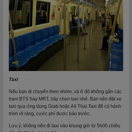
Taxi
Nếu bạn di chuyển theo nhóm, và ở đó không gần các
trạm BTS hay MRT, hãy chọn taxi nhé. Bạn nên đặt xe
taxi qua ứng dụng Grab hoặc All Thai Taxi để có hành
trình rõ ràng, cước phí được báo trước.
Lưu ý, không nên đi taxi vào khung giờ từ 5h00 chiều