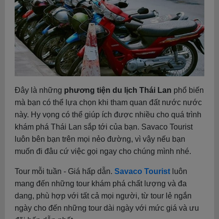
Đây là những
phương tiện du lịch Thái Lan
phổ biến
mà bạn có thể lựa chọn khi tham quan đất nước nước
này. Hy vọng có thể giúp ích được nhiều cho quá trình
khám phá Thái Lan sắp tới của bạn. Savaco Tourist
luôn bên bạn trên mọi nẻo đường, vì vậy nếu bạn
muốn đi đâu cứ việc gọi ngay cho chúng mình nhé.
Tour mỗi tuần - Giá hấp dẫn.
Savaco Tourist
luôn
mang đến những tour khám phá chất lượng và đa
dang, phù hợp với tất cả mọi người, từ tour lẻ ngắn
ngày cho đến những tour dài ngày với mức giá và ưu