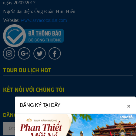
ngày 20/07/2017
Người đại diện: Ông Đoàn Hữu Hiển
Website:
www.savacotourist.com
TOUR DU LỊCH HOT
KẾT NỐI VỚI CHÚNG TÔI
×
ĐĂNG KÝ TẠI ĐÂY
ĐĂNG KÝ NHẬN TIN