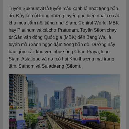
Tuyến Sukhumvit là tuyến màu xanh lá nhạt trong bản
đồ. Đây là một trong những tuyến phổ biến nhất có các
khu mua sắm nổi tiếng như Siam, Central World, MBK
hay Platinum và cả chợ Pratunam. Tuyến Silom chạy
từ Sân vận động Quốc gia (MBK) đến Bang Wa, là
tuyến màu xanh ngọc đậm trong bản đồ. Đường này
bao gồm các khu vực như sông Chao Praya, Icon
Siam, Asiatique và nơi có hai Khu thương mại trung
tâm, Sathorn và Saladaeng (Silom).