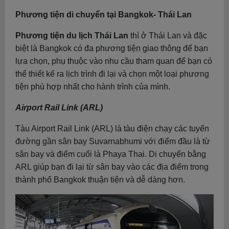
Phương tiện di chuyển tại Bangkok- Thái Lan
Phương tiện du lịch Thái Lan
thì ở Thái Lan và đặc
biệt là Bangkok có đa phương tiện giao thông để bạn
lựa chọn, phụ thuộc vào nhu cầu tham quan để bạn có
thể thiết kế ra lịch trình đi lại và chọn một loại phương
tiện phù hợp nhất cho hành trình của mình.
Airport Rail Link (ARL)
Tàu Airport Rail Link (ARL) là tàu điện chạy các tuyến
đường gần sân bay Suvarnabhumi với điểm đầu là từ
sân bay và điểm cuối là Phaya Thai. Di chuyển bằng
ARL giúp bạn đi lại từ sân bay vào các địa điểm trong
thành phố Bangkok thuận tiện và dễ dàng hơn.