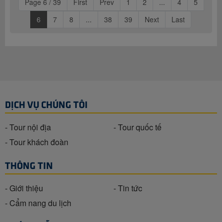
Page 6 / 39
First
Prev
1
2
...
4
5
6
7
8
...
38
39
Next
Last
DỊCH VỤ CHÚNG TÔI
- Tour nội địa
- Tour quốc tế
- Tour khách đoàn
THÔNG TIN
- Giới thiệu
- Tin tức
- Cẩm nang du lịch