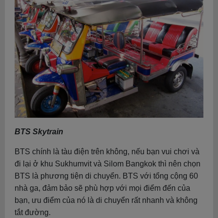
BTS Skytrain
BTS chính là tàu điện trên không, nếu bạn vui chơi và
đi lại ở khu Sukhumvit và Silom Bangkok thì nên chọn
BTS là phương tiện di chuyển. BTS với tổng cộng 60
nhà ga, đảm bảo sẽ phù hợp với mọi điểm đến của
bạn, ưu điểm của nó là di chuyển rất nhanh và không
tắt đường.