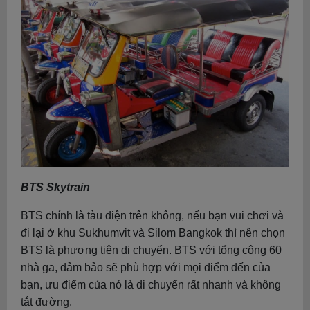
BTS Skytrain
BTS chính là tàu điện trên không, nếu bạn vui chơi và
đi lại ở khu Sukhumvit và Silom Bangkok thì nên chọn
BTS là phương tiện di chuyển. BTS với tổng cộng 60
nhà ga, đảm bảo sẽ phù hợp với mọi điểm đến của
bạn, ưu điểm của nó là di chuyển rất nhanh và không
tắt đường.