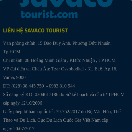
LIÊN HỆ SAVACO TOURIST
Văn phòng chính: 15 Đào Duy Anh, Phường Đức Nhuận,
Tp.HCM
Chi nhánh:
08 Hoàng Minh Giám , P.Đức Nhuận , TP.HCM
VP đại diện tại Châu Âu: Tzar Osvoboditel - 31, Et.6, Ap.16,
Varna, 9000
ĐT: (028) 38 445 750 - 0983 810 544
Số đăng ký KD: 0304617186 do Sở kế hoạch và đầu tư TPHCM
cấp ngày 12/10/2006
Giấy phép lữ hành quốc tế : 79-752/2017 do Bộ Văn Hóa, Thể
Thao và Du Lịch, Cục Du Lịch Quốc Gia Việt Nam cấp
ngày 20/07/2017