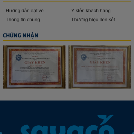
- Hướng dẫn đặt vé
- Ý kiến khách hàng
- Thông tin chung
- Thương hiệu liên kết
CHỨNG NHẬN