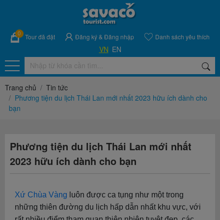
0
Tour đã đặt
Đăng ký
&
Đăng nhập
Danh sách yêu thích
VN
EN
Trang chủ
Tin tức
Phương tiện du lịch Thái Lan mới nhất 2023 hữu ích dành cho
bạn
Phương tiện du lịch Thái Lan mới nhất
2023 hữu ích dành cho bạn
Xứ Chùa Vàng
luôn được ca tụng như một trong
những thiên đường du lịch hấp dẫn nhất khu vực, với
rất nhiều điểm tham quan thiên nhiên tuyệt đẹp, các