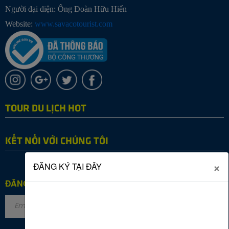
Người đại diện: Ông Đoàn Hữu Hiển
Website:
www.savacotourist.com
TOUR DU LỊCH HOT
KẾT NỐI VỚI CHÚNG TÔI
×
ĐĂNG KÝ TẠI ĐÂY
ĐĂNG KÝ NHẬN TIN