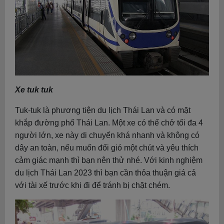
Xe tuk tuk
Tuk-tuk là phương tiện du lịch Thái Lan và có mặt
khắp đường phố Thái Lan. Một xe có thể chở tối đa 4
người lớn, xe này di chuyển khá nhanh và không có
dây an toàn, nếu muốn đổi gió một chút và yêu thích
cảm giác mạnh thì bạn nên thử nhé. Với kinh nghiệm
du lịch Thái Lan 2023 thì bạn cần thỏa thuận giá cả
với tài xế trước khi đi để tránh bị chặt chém.