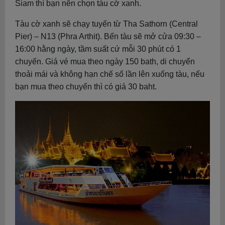
Siam thì bạn nên chọn tàu cờ xanh.
Tàu cờ xanh sẽ chạy tuyến từ Tha Sathorn (Central
Pier) – N13 (Phra Arthit). Bến tàu sẽ mở cửa 09:30 –
16:00 hằng ngày, tầm suất cứ mỗi 30 phút có 1
chuyến. Giá vé mua theo ngày 150 bath, di chuyển
thoải mái và không hạn chế số lần lên xuống tàu, nếu
bạn mua theo chuyến thì có giá 30 baht.