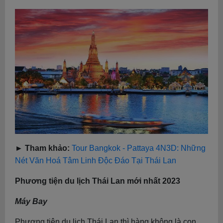
► Tham khảo:
Tour Bangkok - Pattaya 4N3D: Những
Nét Văn Hoá Tâm Linh Độc Đáo Tại Thái Lan
Phương tiện du lịch Thái Lan mới nhất 2023
Máy Bay
Phương tiện du lịch Thái Lan thì hàng không là con