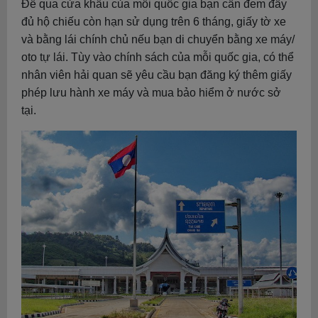
Để qua cửa khẩu của mỗi quốc gia bạn cần đem đầy
đủ hộ chiếu còn hạn sử dụng trên 6 tháng, giấy tờ xe
và bằng lái chính chủ nếu bạn di chuyển bằng xe máy/
oto tự lái. Tùy vào chính sách của mỗi quốc gia, có thể
nhân viên hải quan sẽ yêu cầu bạn đăng ký thêm giấy
phép lưu hành xe máy và mua bảo hiểm ở nước sở
tại.